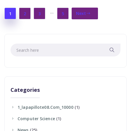
…
Next
1
2
3
5
Categories
1_lapapillote08.com_10000
(1)
Computer Science
(1)
News
(25)