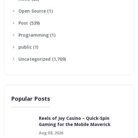
Open Source
(1)
Post
(539)
Programming
(1)
Public
(1)
Uncategorized
(1,709)
Popular Posts
Reels of Joy Casino – Quick‑Spin
Gaming for the Mobile Maverick
Aug 08, 2026