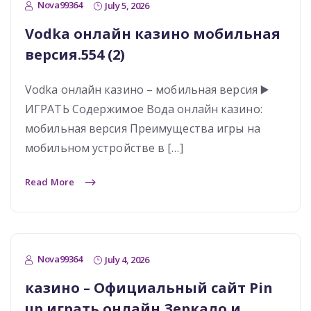
Nova99364
July 5, 2026
Vodka онлайн казино мобильная
версия.554 (2)
Vodka онлайн казино – мобильная версия ▶️
ИГРАТЬ Содержимое Вода онлайн казино:
мобильная версия Преимущества игры на
мобильном устройстве в […]
Read More
Nova99364
July 4, 2026
казино – Официальный сайт Pin
up играть онлайн Зеркало и