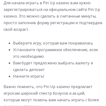
Для начала играть в Pin Up казино вам нужно
зарегистрироваться на официальном сайте Pin Up
казино. Это можно сделать в считанные минуты,
просто заполнив форму регистрации и подтвердив
свой возраст.
Выберите игру, которая вам понравилась
Установите программное обеспечение, если
это необходимо
Вам будет предложено выбрать валюту и
сделать депозит
Начните играть!
Важно помнить, что Pin Up казино предлагает
игрокам широкий спектр бонусов и акций,
которые могут помочь вам начать играть с более