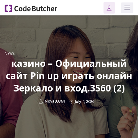
NEWS
казино – Официальный
сайт Pin up играть онлайн
Зеркало и вход.3560 (2)
Nova99364
July 4, 2026