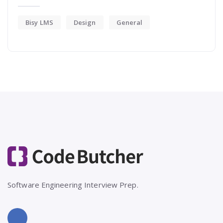
Bisy LMS
Design
General
Software Engineering Interview Prep.