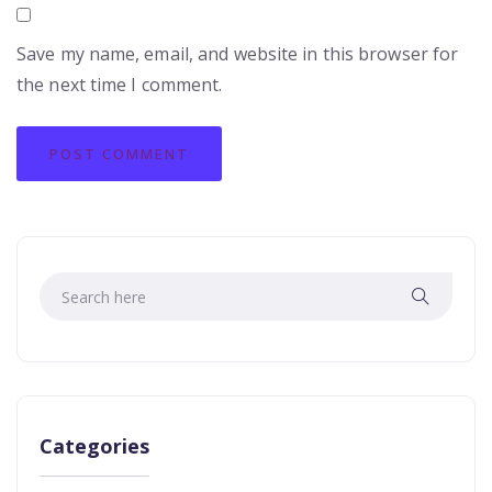
Save my name, email, and website in this browser for
the next time I comment.
Categories