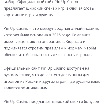
выбор. Официальный сайт Pin Up Casino
предлагает широкий спектр игр, включая слоты,
карточные игры и рулетку.
Pin Up Casino – это международная онлайн-казино,
которая была основана в 2016 году. Компания
имеет лицензию на операцию в Кюрасао и
подчиняется строгим правилам и нормам, чтобы
обеспечить безопасность и честность игроков.
Официальный сайт Pin Up Casino доступен на
русском языке, что делает его доступным для
игроков из России и других стран, где русский язык
является официальным.
Pin Up Casino предлагает широкий спектр бонусов