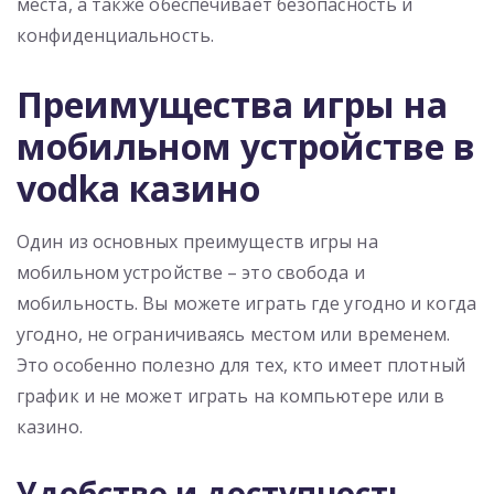
места, а также обеспечивает безопасность и
конфиденциальность.
Преимущества игры на
мобильном устройстве в
vodka казино
Один из основных преимуществ игры на
мобильном устройстве – это свобода и
мобильность. Вы можете играть где угодно и когда
угодно, не ограничиваясь местом или временем.
Это особенно полезно для тех, кто имеет плотный
график и не может играть на компьютере или в
казино.
Удобство и доступность