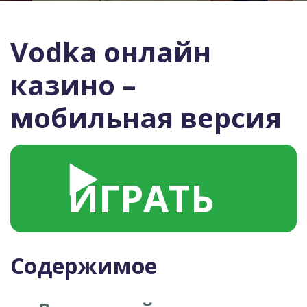
Vodka онлайн
казино –
мобильная версия
▶️
ИГРАТЬ
Содержимое