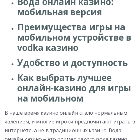
Вода онлайн казино:
мобильная версия
Преимущества игры на
мобильном устройстве в
vodka казино
Удобство и доступность
Как выбрать лучшее
онлайн-казино для игры
на мобильном
В наше время казино онлайн стало нормальным
явлением, и многие игроки предпочитают играть в
интернете, а не в традиционных казино. Вода
онлайн казино – это пример такого рода казино,