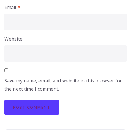
Email
*
Website
Save my name, email, and website in this browser for
the next time I comment.