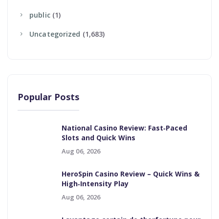
Public
(1)
Uncategorized
(1,683)
Popular Posts
National Casino Review: Fast‑Paced
Slots and Quick Wins
Aug 06, 2026
HeroSpin Casino Review – Quick Wins &
High‑Intensity Play
Aug 06, 2026