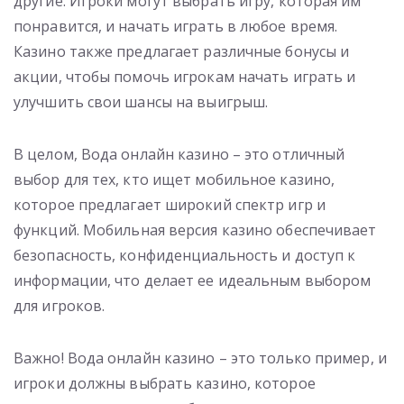
другие. Игроки могут выбрать игру, которая им
понравится, и начать играть в любое время.
Казино также предлагает различные бонусы и
акции, чтобы помочь игрокам начать играть и
улучшить свои шансы на выигрыш.
В целом, Вода онлайн казино – это отличный
выбор для тех, кто ищет мобильное казино,
которое предлагает широкий спектр игр и
функций. Мобильная версия казино обеспечивает
безопасность, конфиденциальность и доступ к
информации, что делает ее идеальным выбором
для игроков.
Важно! Вода онлайн казино – это только пример, и
игроки должны выбрать казино, которое