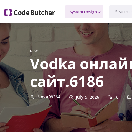
NEWS
Vodka онлай
сайт.6186
Nova99364
July 5, 2026
0