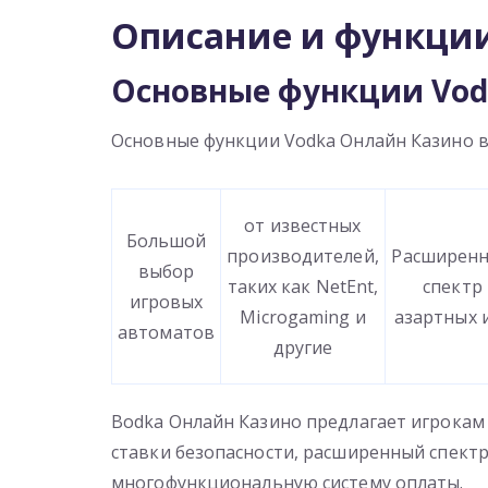
Описание и функции
Основные функции Vod
Основные функции Vodka Онлайн Казино 
от известных
Большой
производителей,
Расширен
выбор
таких как NetEnt,
спектр
игровых
Microgaming и
азартных 
автоматов
другие
Вodka Онлайн Казино предлагает игрокам
ставки безопасности, расширенный спектр
многофункциональную систему оплаты.