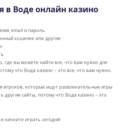
я в Воде онлайн казино
лия, email и пароль
ронный кошелек или другие
и
ть
, где вы можете найти все, что вам нужно для
отому что Вода казино – это все, что вам нужно.
ля игроков, которые ищут развлекательные игры
ь другие сайты, потому что Вода казино – это
и начните играть сегодня!