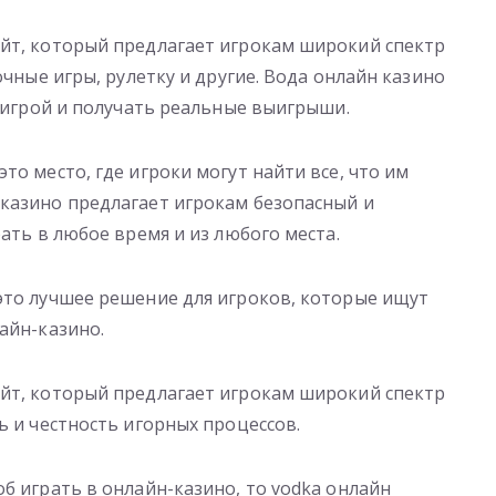
айт, который предлагает игрокам широкий спектр
очные игры, рулетку и другие. Вода онлайн казино
я игрой и получать реальные выигрыши.
то место, где игроки могут найти все, что им
 казино предлагает игрокам безопасный и
рать в любое время и из любого места.
это лучшее решение для игроков, которые ищут
айн-казино.
айт, который предлагает игрокам широкий спектр
ь и честность игорных процессов.
б играть в онлайн-казино, то vodka онлайн