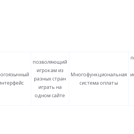
п
позволяющий
игрокам из
огоязычный
Многофункциональная
и
разных стран
интерфейс
система оплаты
играть на
одном сайте