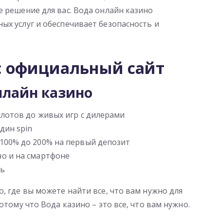
е решение для вас. Вода онлайн казино
ых услуг и обеспечивает безопасность и
: официальный сайт
лайн казино
слотов до живых игр с дилерами
один spin
 100% до 200% на первый депозит
но и на смартфоне
чь
, где вы можете найти все, что вам нужно для
отому что Вода казино – это все, что вам нужно.