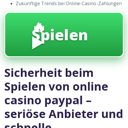
Zukünftige Trends bei Online-Casino-Zahlungen
🔥
Spielen
▶️
Sicherheit beim
Spielen von online
casino paypal –
seriöse Anbieter und
schnelle