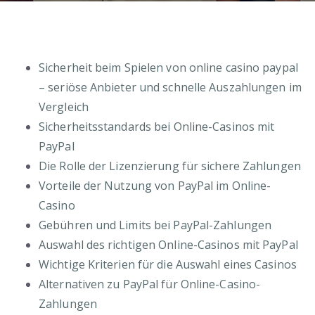
Sicherheit beim Spielen von online casino paypal
– seriöse Anbieter und schnelle Auszahlungen im
Vergleich
Sicherheitsstandards bei Online-Casinos mit
PayPal
Die Rolle der Lizenzierung für sichere Zahlungen
Vorteile der Nutzung von PayPal im Online-
Casino
Gebühren und Limits bei PayPal-Zahlungen
Auswahl des richtigen Online-Casinos mit PayPal
Wichtige Kriterien für die Auswahl eines Casinos
Alternativen zu PayPal für Online-Casino-
Zahlungen