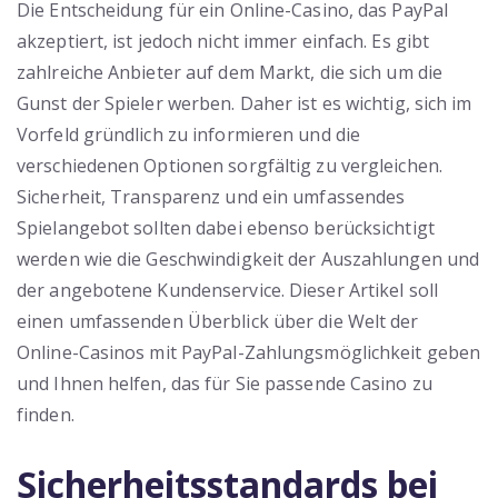
Die Entscheidung für ein Online-Casino, das PayPal
akzeptiert, ist jedoch nicht immer einfach. Es gibt
zahlreiche Anbieter auf dem Markt, die sich um die
Gunst der Spieler werben. Daher ist es wichtig, sich im
Vorfeld gründlich zu informieren und die
verschiedenen Optionen sorgfältig zu vergleichen.
Sicherheit, Transparenz und ein umfassendes
Spielangebot sollten dabei ebenso berücksichtigt
werden wie die Geschwindigkeit der Auszahlungen und
der angebotene Kundenservice. Dieser Artikel soll
einen umfassenden Überblick über die Welt der
Online-Casinos mit PayPal-Zahlungsmöglichkeit geben
und Ihnen helfen, das für Sie passende Casino zu
finden.
Sicherheitsstandards bei