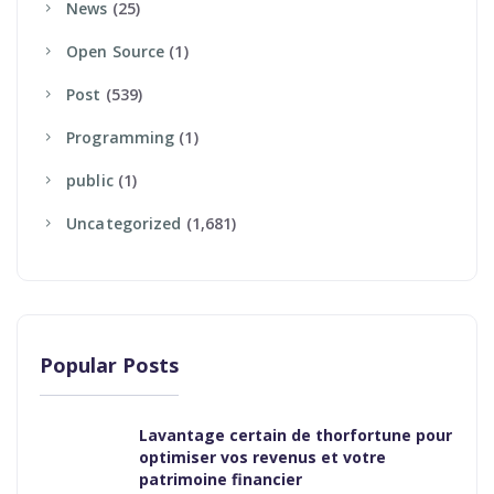
News
(25)
Open Source
(1)
Post
(539)
Programming
(1)
Public
(1)
Uncategorized
(1,681)
Popular Posts
Lavantage certain de thorfortune pour
optimiser vos revenus et votre
patrimoine financier