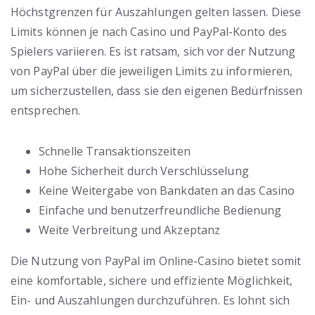
Höchstgrenzen für Auszahlungen gelten lassen. Diese
Limits können je nach Casino und PayPal-Konto des
Spielers variieren. Es ist ratsam, sich vor der Nutzung
von PayPal über die jeweiligen Limits zu informieren,
um sicherzustellen, dass sie den eigenen Bedürfnissen
entsprechen.
Schnelle Transaktionszeiten
Hohe Sicherheit durch Verschlüsselung
Keine Weitergabe von Bankdaten an das Casino
Einfache und benutzerfreundliche Bedienung
Weite Verbreitung und Akzeptanz
Die Nutzung von PayPal im Online-Casino bietet somit
eine komfortable, sichere und effiziente Möglichkeit,
Ein- und Auszahlungen durchzuführen. Es lohnt sich