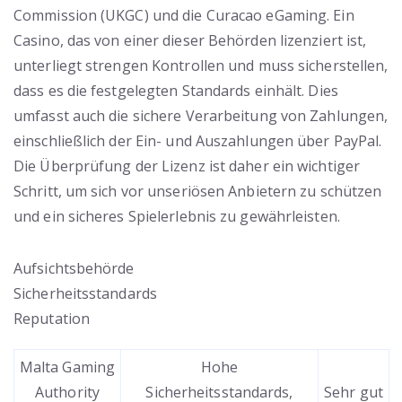
Commission (UKGC) und die Curacao eGaming. Ein
Casino, das von einer dieser Behörden lizenziert ist,
unterliegt strengen Kontrollen und muss sicherstellen,
dass es die festgelegten Standards einhält. Dies
umfasst auch die sichere Verarbeitung von Zahlungen,
einschließlich der Ein- und Auszahlungen über PayPal.
Die Überprüfung der Lizenz ist daher ein wichtiger
Schritt, um sich vor unseriösen Anbietern zu schützen
und ein sicheres Spielerlebnis zu gewährleisten.
Aufsichtsbehörde
Sicherheitsstandards
Reputation
Malta Gaming
Hohe
Authority
Sicherheitsstandards,
Sehr gut