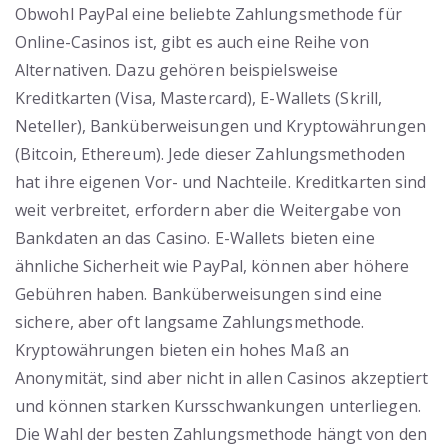
Obwohl PayPal eine beliebte Zahlungsmethode für
Online-Casinos ist, gibt es auch eine Reihe von
Alternativen. Dazu gehören beispielsweise
Kreditkarten (Visa, Mastercard), E-Wallets (Skrill,
Neteller), Banküberweisungen und Kryptowährungen
(Bitcoin, Ethereum). Jede dieser Zahlungsmethoden
hat ihre eigenen Vor- und Nachteile. Kreditkarten sind
weit verbreitet, erfordern aber die Weitergabe von
Bankdaten an das Casino. E-Wallets bieten eine
ähnliche Sicherheit wie PayPal, können aber höhere
Gebühren haben. Banküberweisungen sind eine
sichere, aber oft langsame Zahlungsmethode.
Kryptowährungen bieten ein hohes Maß an
Anonymität, sind aber nicht in allen Casinos akzeptiert
und können starken Kursschwankungen unterliegen.
Die Wahl der besten Zahlungsmethode hängt von den