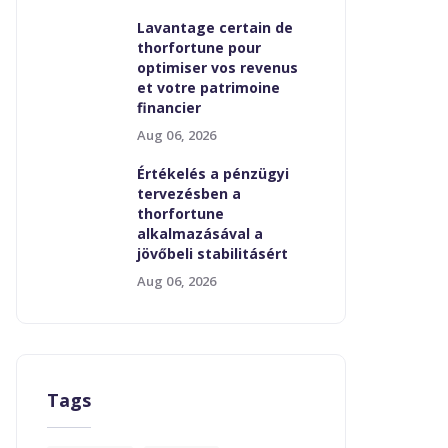
Lavantage certain de
thorfortune pour
optimiser vos revenus
et votre patrimoine
financier
Aug 06, 2026
Értékelés a pénzügyi
tervezésben a
thorfortune
alkalmazásával a
jövőbeli stabilitásért
Aug 06, 2026
Tags