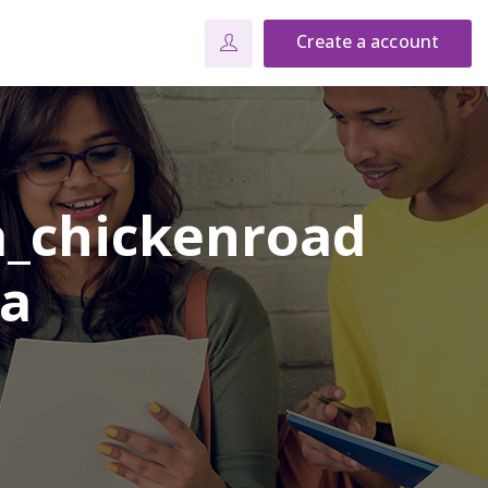
Create a account
a_chickenroad
ja