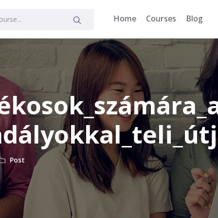
Home
Courses
Blog
tékosok_számára_
dályokkal_teli_út
Post