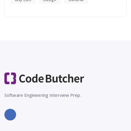
Software Engineering Interview Prep.