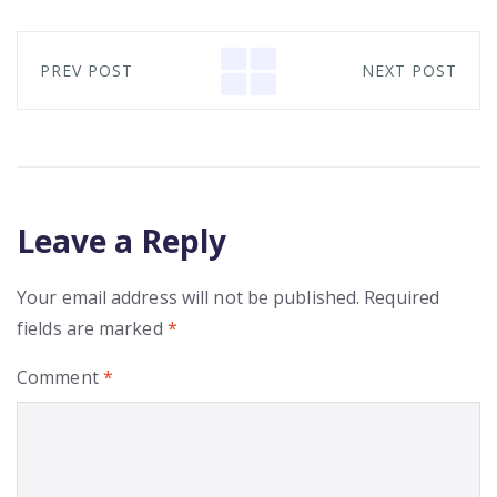
PREV POST
NEXT POST
Leave a Reply
Your email address will not be published.
Required
fields are marked
*
Comment
*