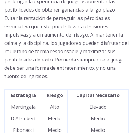
prolongar la experiencia de juego y aumentar las
posibilidades de obtener ganancias a largo plazo.
Evitar la tentación de perseguir las pérdidas es
esencial, ya que esto puede llevar a decisiones
impulsivas y a un aumento del riesgo. Al mantener la
calma y la disciplina, los jugadores pueden disfrutar del
roulettino de forma responsable y maximizar sus
posibilidades de éxito. Recuerda siempre que el juego
debe ser una forma de entretenimiento, y no una
fuente de ingresos.
Estrategia
Riesgo
Capital Necesario
Martingala
Alto
Elevado
D'Alembert
Medio
Medio
Fibonacci
Medio
Medio