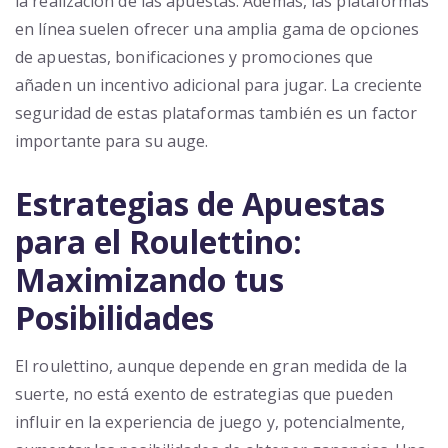
la realización de las apuestas. Además, las plataformas
en línea suelen ofrecer una amplia gama de opciones
de apuestas, bonificaciones y promociones que
añaden un incentivo adicional para jugar. La creciente
seguridad de estas plataformas también es un factor
importante para su auge.
Estrategias de Apuestas
para el Roulettino:
Maximizando tus
Posibilidades
El roulettino, aunque depende en gran medida de la
suerte, no está exento de estrategias que pueden
influir en la experiencia de juego y, potencialmente,