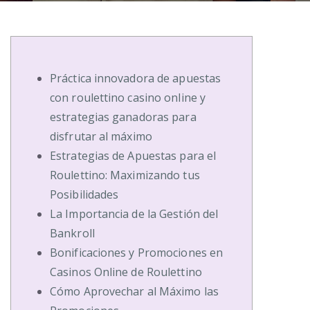
Práctica innovadora de apuestas
con roulettino casino online y
estrategias ganadoras para
disfrutar al máximo
Estrategias de Apuestas para el
Roulettino: Maximizando tus
Posibilidades
La Importancia de la Gestión del
Bankroll
Bonificaciones y Promociones en
Casinos Online de Roulettino
Cómo Aprovechar al Máximo las