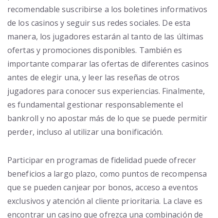
recomendable suscribirse a los boletines informativos
de los casinos y seguir sus redes sociales. De esta
manera, los jugadores estarán al tanto de las últimas
ofertas y promociones disponibles. También es
importante comparar las ofertas de diferentes casinos
antes de elegir una, y leer las reseñas de otros
jugadores para conocer sus experiencias. Finalmente,
es fundamental gestionar responsablemente el
bankroll y no apostar más de lo que se puede permitir
perder, incluso al utilizar una bonificación.
Participar en programas de fidelidad puede ofrecer
beneficios a largo plazo, como puntos de recompensa
que se pueden canjear por bonos, acceso a eventos
exclusivos y atención al cliente prioritaria. La clave es
encontrar un casino que ofrezca una combinación de