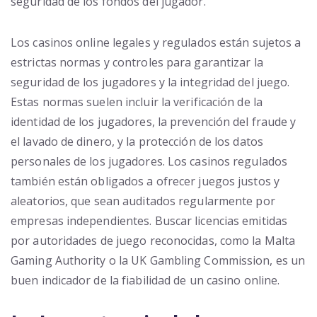
seguridad de los fondos del jugador.
Los casinos online legales y regulados están sujetos a
estrictas normas y controles para garantizar la
seguridad de los jugadores y la integridad del juego.
Estas normas suelen incluir la verificación de la
identidad de los jugadores, la prevención del fraude y
el lavado de dinero, y la protección de los datos
personales de los jugadores. Los casinos regulados
también están obligados a ofrecer juegos justos y
aleatorios, que sean auditados regularmente por
empresas independientes. Buscar licencias emitidas
por autoridades de juego reconocidas, como la Malta
Gaming Authority o la UK Gambling Commission, es un
buen indicador de la fiabilidad de un casino online.