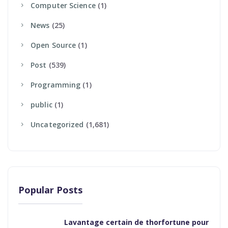
Computer Science
(1)
News
(25)
Open Source
(1)
Post
(539)
Programming
(1)
Public
(1)
Uncategorized
(1,681)
Popular Posts
Lavantage certain de thorfortune pour