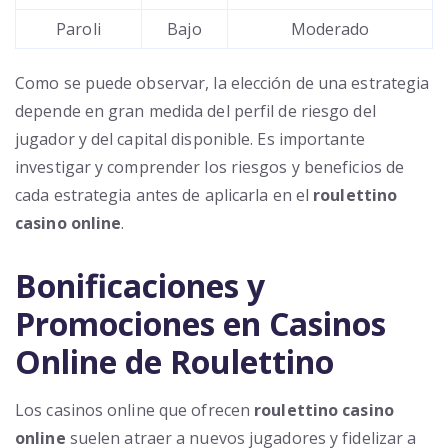
Paroli
Bajo
Moderado
Como se puede observar, la elección de una estrategia
depende en gran medida del perfil de riesgo del
jugador y del capital disponible. Es importante
investigar y comprender los riesgos y beneficios de
cada estrategia antes de aplicarla en el
roulettino
casino online
.
Bonificaciones y
Promociones en Casinos
Online de Roulettino
Los casinos online que ofrecen
roulettino casino
online
suelen atraer a nuevos jugadores y fidelizar a