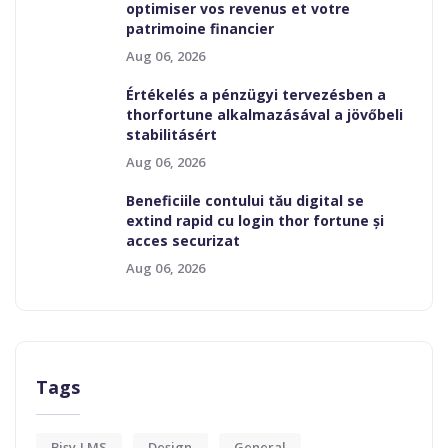
optimiser vos revenus et votre
patrimoine financier
Aug 06, 2026
Értékelés a pénzügyi tervezésben a
thorfortune alkalmazásával a jövőbeli
stabilitásért
Aug 06, 2026
Beneficiile contului tău digital se
extind rapid cu login thor fortune și
acces securizat
Aug 06, 2026
Tags
Bisy LMS
Design
General