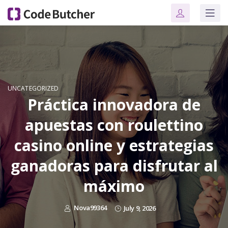
UNCATEGORIZED
Práctica innovadora de
apuestas con roulettino
casino online y estrategias
ganadoras para disfrutar al
máximo
Nova99364
July 9, 2026