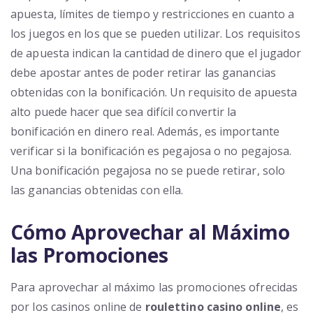
apuesta, límites de tiempo y restricciones en cuanto a
los juegos en los que se pueden utilizar. Los requisitos
de apuesta indican la cantidad de dinero que el jugador
debe apostar antes de poder retirar las ganancias
obtenidas con la bonificación. Un requisito de apuesta
alto puede hacer que sea difícil convertir la
bonificación en dinero real. Además, es importante
verificar si la bonificación es pegajosa o no pegajosa.
Una bonificación pegajosa no se puede retirar, solo
las ganancias obtenidas con ella.
Cómo Aprovechar al Máximo
las Promociones
Para aprovechar al máximo las promociones ofrecidas
por los casinos online de
roulettino casino online
, es