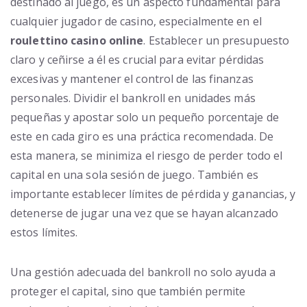
destinado al juego, es un aspecto fundamental para
cualquier jugador de casino, especialmente en el
roulettino casino online
. Establecer un presupuesto
claro y ceñirse a él es crucial para evitar pérdidas
excesivas y mantener el control de las finanzas
personales. Dividir el bankroll en unidades más
pequeñas y apostar solo un pequeño porcentaje de
este en cada giro es una práctica recomendada. De
esta manera, se minimiza el riesgo de perder todo el
capital en una sola sesión de juego. También es
importante establecer límites de pérdida y ganancias, y
detenerse de jugar una vez que se hayan alcanzado
estos límites.
Una gestión adecuada del bankroll no solo ayuda a
proteger el capital, sino que también permite