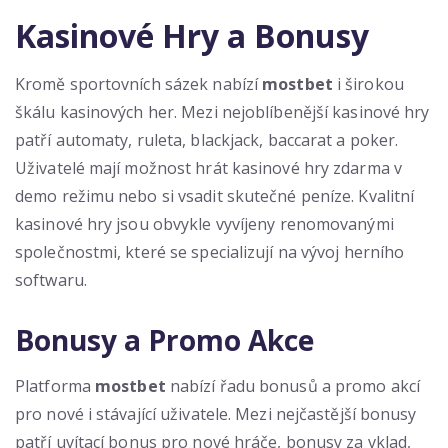
Kasinové Hry a Bonusy
Kromě sportovních sázek nabízí
mostbet
i širokou
škálu kasinových her. Mezi nejoblíbenější kasinové hry
patří automaty, ruleta, blackjack, baccarat a poker.
Uživatelé mají možnost hrát kasinové hry zdarma v
demo režimu nebo si vsadit skutečné peníze. Kvalitní
kasinové hry jsou obvykle vyvíjeny renomovanými
společnostmi, které se specializují na vývoj herního
softwaru.
Bonusy a Promo Akce
Platforma
mostbet
nabízí řadu bonusů a promo akcí
pro nové i stávající uživatele. Mezi nejčastější bonusy
patří uvítací bonus pro nové hráče, bonusy za vklad,