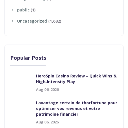
Public
(1)
Uncategorized
(1,682)
Popular Posts
HeroSpin Casino Review – Quick Wins &
High‑Intensity Play
Aug 06, 2026
Lavantage certain de thorfortune pour
optimiser vos revenus et votre
patrimoine financier
Aug 06, 2026