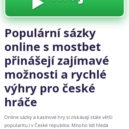
▶️
Populární sázky
online s mostbet
přinášejí zajímavé
možnosti a rychlé
výhry pro české
hráče
Online sázky a kasinové hry si získávají stále větší
popularitu i v České republice. Mnoho lidí hledá