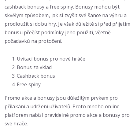
cashback bonusy a free spiny. Bonusy mohou být
skvělým způsobem, jak si zvýšit své šance na výhru a
prodloužit si dobu hry. Je však důležité si před přijetím
bonusu přečíst podmínky jeho použití, včetně
požadavků na protočení.
Uvítací bonus pro nové hráče
Bonus za vklad
Cashback bonus
Free spiny
Promo akce a bonusy jsou důležitým prvkem pro
přilákání a udržení uživatelů. Proto mnoho online
platforem nabízí pravidelné promo akce a bonusy pro
své hráče.