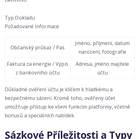
Typ Dokladu
Požadované Informace
Jméno, příjmení, datum
Občanský průkaz / Pas
narození, fotografie
Faktura za energie / Výpis
Adresa, jméno majitele
z bankovního účtu
účtu
Důkladné ověření účtu je klíčem k hladkému a
bezpečnému sázení. Kromě toho, ověřený účet
umožňuje přístup ke všem funkcím platformy, včetně
bonusů a speciálních nabídek.
Sázkové Příležitosti a Typy