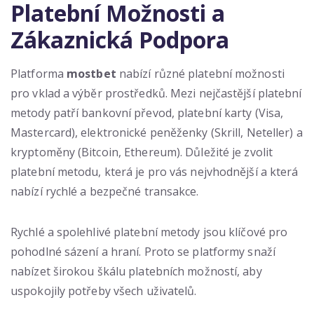
Platební Možnosti a
Zákaznická Podpora
Platforma
mostbet
nabízí různé platební možnosti
pro vklad a výběr prostředků. Mezi nejčastější platební
metody patří bankovní převod, platební karty (Visa,
Mastercard), elektronické peněženky (Skrill, Neteller) a
kryptoměny (Bitcoin, Ethereum). Důležité je zvolit
platební metodu, která je pro vás nejvhodnější a která
nabízí rychlé a bezpečné transakce.
Rychlé a spolehlivé platební metody jsou klíčové pro
pohodlné sázení a hraní. Proto se platformy snaží
nabízet širokou škálu platebních možností, aby
uspokojily potřeby všech uživatelů.