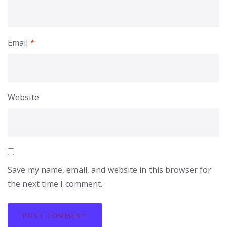
Email
*
Website
Save my name, email, and website in this browser for
the next time I comment.