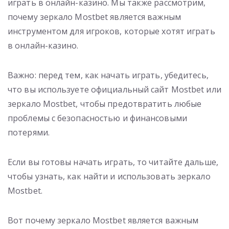
играть в онлайн-казино. Мы также рассмотрим,
почему зеркало Mostbet является важным
инструментом для игроков, которые хотят играть
в онлайн-казино.
Важно: перед тем, как начать играть, убедитесь,
что вы используете официальный сайт Mostbet или
зеркало Mostbet, чтобы предотвратить любые
проблемы с безопасностью и финансовыми
потерями.
Если вы готовы начать играть, то читайте дальше,
чтобы узнать, как найти и использовать зеркало
Mostbet.
Вот почему зеркало Mostbet является важным