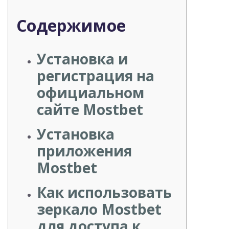
Содержимое
Установка и
регистрация на
официальном
сайте Mostbet
Установка
приложения
Mostbet
Как использовать
зеркало Mostbet
для доступа к