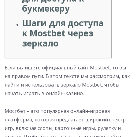
букмекеру
Шаги для доступа
к Mostbet через
зеркало
Если вы ищете официальный сайт Mostbet, то вы
на правом пути. В этом тексте мы рассмотрим, как
найти и использовать зеркало Mostbet, чтобы
начать играть в онлайн-казино.
Мостбет – это популярная онлайн-игровая
платформа, которая предлагает широкий спектр
игр, включая слоты, карточные игры, рулетку и
другие. Чтобы начать играть, вам нужно найти