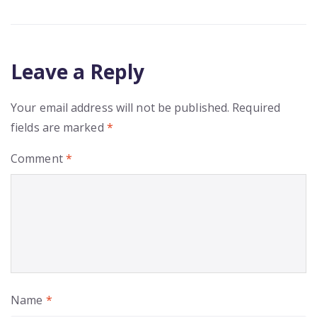
Leave a Reply
Your email address will not be published.
Required
fields are marked
*
Comment
*
Name
*