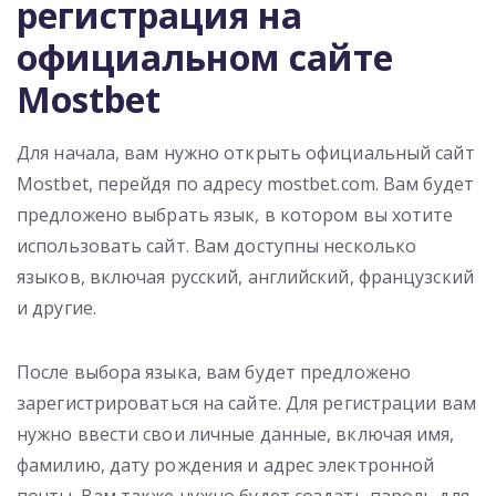
регистрация на
официальном сайте
Mostbet
Для начала, вам нужно открыть официальный сайт
Mostbet, перейдя по адресу mostbet.com. Вам будет
предложено выбрать язык, в котором вы хотите
использовать сайт. Вам доступны несколько
языков, включая русский, английский, французский
и другие.
После выбора языка, вам будет предложено
зарегистрироваться на сайте. Для регистрации вам
нужно ввести свои личные данные, включая имя,
фамилию, дату рождения и адрес электронной