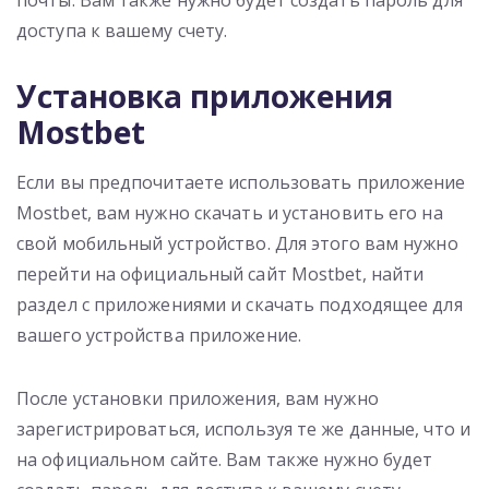
почты. Вам также нужно будет создать пароль для
доступа к вашему счету.
Установка приложения
Mostbet
Если вы предпочитаете использовать приложение
Mostbet, вам нужно скачать и установить его на
свой мобильный устройство. Для этого вам нужно
перейти на официальный сайт Mostbet, найти
раздел с приложениями и скачать подходящее для
вашего устройства приложение.
После установки приложения, вам нужно
зарегистрироваться, используя те же данные, что и
на официальном сайте. Вам также нужно будет