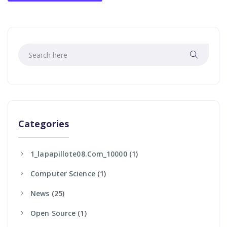
Categories
1_lapapillote08.com_10000
(1)
Computer Science
(1)
News
(25)
Open Source
(1)