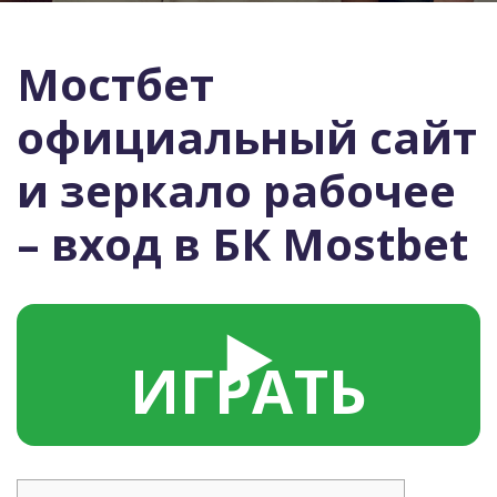
Мостбет
официальный сайт
и зеркало рабочее
– вход в БК Mostbet
▶️
ИГРАТЬ