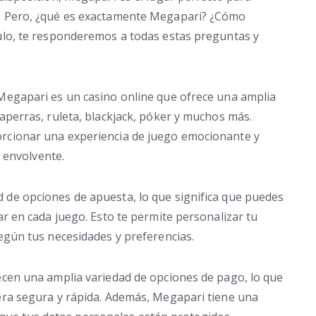
e. Pero, ¿qué es exactamente Megapari? ¿Cómo
ulo, te responderemos a todas estas preguntas y
Megapari es un casino online que ofrece una amplia
aperras, ruleta, blackjack, póker y muchos más.
rcionar una experiencia de juego emocionante y
o envolvente.
 de opciones de apuesta, lo que significa que puedes
ar en cada juego. Esto te permite personalizar tu
egún tus necesidades y preferencias.
ecen una amplia variedad de opciones de pago, lo que
era segura y rápida. Además, Megapari tiene una