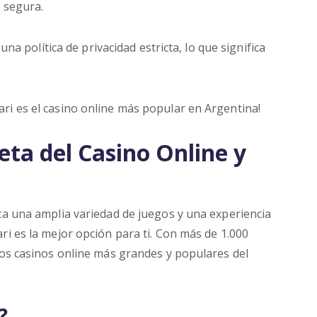
 segura.
una política de privacidad estricta, lo que significa
i es el casino online más popular en Argentina!
ta del Casino Online y
ca una amplia variedad de juegos y una experiencia
i es la mejor opción para ti. Con más de 1.000
los casinos online más grandes y populares del
?