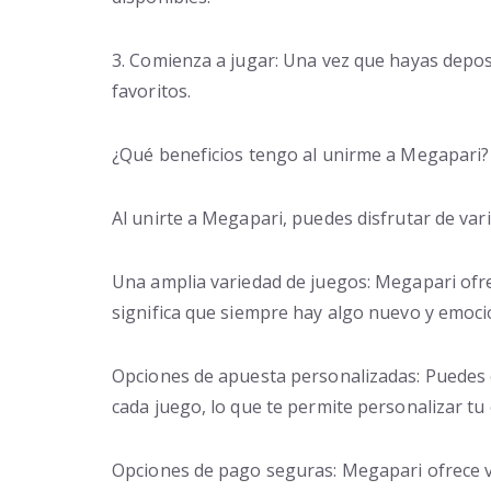
3. Comienza a jugar: Una vez que hayas depo
favoritos.
¿Qué beneficios tengo al unirme a Megapari?
Al unirte a Megapari, puedes disfrutar de vari
Una amplia variedad de juegos: Megapari ofre
significa que siempre hay algo nuevo y emoci
Opciones de apuesta personalizadas: Puedes e
cada juego, lo que te permite personalizar tu
Opciones de pago seguras: Megapari ofrece v