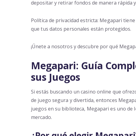
depositar y retirar fondos de manera rápida y
Política de privacidad estricta: Megapari tiene 
que tus datos personales están protegidos.
¡Únete a nosotros y descubre por qué Megapar
Megapari: Guía Comple
sus Juegos
Si estás buscando un casino online que ofrez
de juego segura y divertida, entonces Megapar
juegos en su biblioteca, Megapari es uno de 
mercado.
¿Por qué elegir Megapari