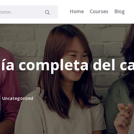
Home
Courses
Blog
ía completa del ca
Uncategorized