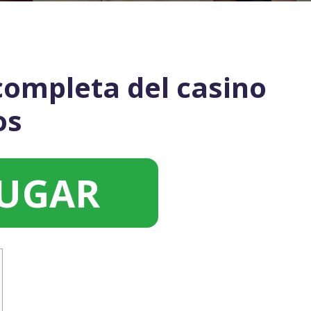
completa del casino
os
 JUGAR