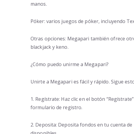
manos.
Póker: varios juegos de póker, incluyendo Te
Otras opciones: Megapari también ofrece otr
blackjack y keno.
¿Cómo puedo unirme a Megapari?
Unirte a Megapari es fácil y rápido. Sigue est
1. Regístrate: Haz clic en el botón “Regístrate
formulario de registro.
2. Deposita: Deposita fondos en tu cuenta de
disponibles.