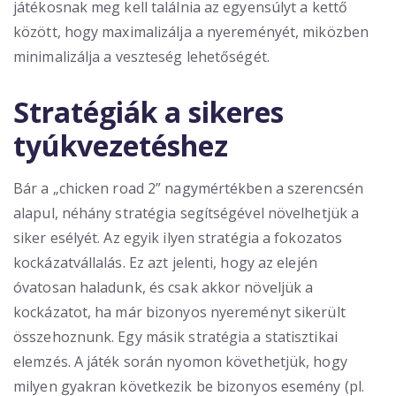
játékosnak meg kell találnia az egyensúlyt a kettő
között, hogy maximalizálja a nyereményét, miközben
minimalizálja a veszteség lehetőségét.
Stratégiák a sikeres
tyúkvezetéshez
Bár a „chicken road 2” nagymértékben a szerencsén
alapul, néhány stratégia segítségével növelhetjük a
siker esélyét. Az egyik ilyen stratégia a fokozatos
kockázatvállalás. Ez azt jelenti, hogy az elején
óvatosan haladunk, és csak akkor növeljük a
kockázatot, ha már bizonyos nyereményt sikerült
összehoznunk. Egy másik stratégia a statisztikai
elemzés. A játék során nyomon követhetjük, hogy
milyen gyakran következik be bizonyos esemény (pl.