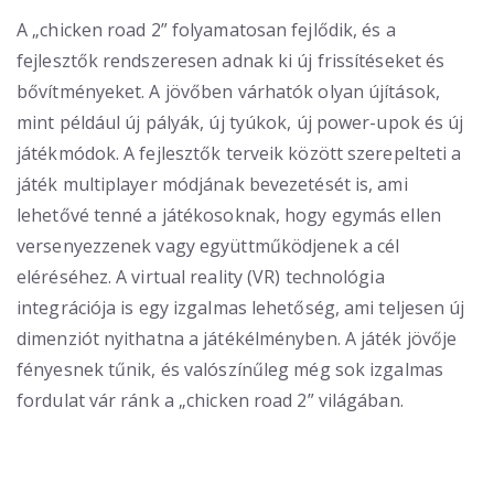
A „chicken road 2” folyamatosan fejlődik, és a
fejlesztők rendszeresen adnak ki új frissítéseket és
bővítményeket. A jövőben várhatók olyan újítások,
mint például új pályák, új tyúkok, új power-upok és új
játékmódok. A fejlesztők terveik között szerepelteti a
játék multiplayer módjának bevezetését is, ami
lehetővé tenné a játékosoknak, hogy egymás ellen
versenyezzenek vagy együttműködjenek a cél
eléréséhez. A virtual reality (VR) technológia
integrációja is egy izgalmas lehetőség, ami teljesen új
dimenziót nyithatna a játékélményben. A játék jövője
fényesnek tűnik, és valószínűleg még sok izgalmas
fordulat vár ránk a „chicken road 2” világában.