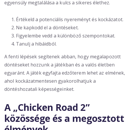
egyensúly megtalálása a kulcs a sikeres élethez.
Értékeld a potenciális nyereményt és kockázatot.
Ne kapkodd el a döntéseket.
Figyelembe vedd a különböző szempontokat.
Tanulj a hibáidból.
A fenti lépések segítenek abban, hogy megalapozott
döntéseket hozzunk a játékban és a valós életben
egyaránt. A játék egyfajta edzőterem lehet az elmének,
ahol kockázatmentesen gyakorolhatjuk a
döntéshozatali képességeinket.
A „Chicken Road 2”
közössége és a megosztott
élmények