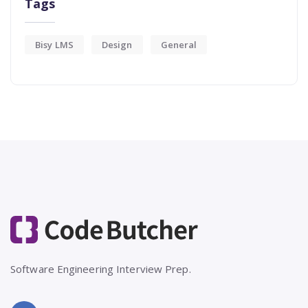
Tags
Bisy LMS
Design
General
Software Engineering Interview Prep.