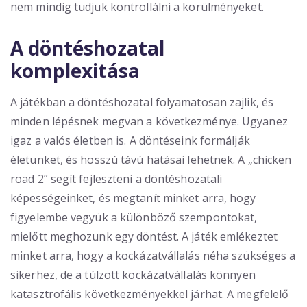
nem mindig tudjuk kontrollálni a körülményeket.
A döntéshozatal
komplexitása
A játékban a döntéshozatal folyamatosan zajlik, és
minden lépésnek megvan a következménye. Ugyanez
igaz a valós életben is. A döntéseink formálják
életünket, és hosszú távú hatásai lehetnek. A „chicken
road 2” segít fejleszteni a döntéshozatali
képességeinket, és megtanít minket arra, hogy
figyelembe vegyük a különböző szempontokat,
mielőtt meghozunk egy döntést. A játék emlékeztet
minket arra, hogy a kockázatvállalás néha szükséges a
sikerhez, de a túlzott kockázatvállalás könnyen
katasztrofális következményekkel járhat. A megfelelő