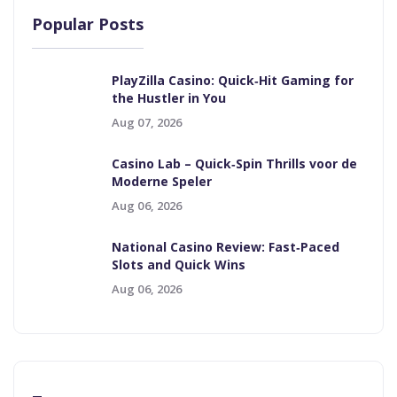
Popular Posts
PlayZilla Casino: Quick‑Hit Gaming for
the Hustler in You
Aug 07, 2026
Casino Lab – Quick‑Spin Thrills voor de
Moderne Speler
Aug 06, 2026
National Casino Review: Fast‑Paced
Slots and Quick Wins
Aug 06, 2026