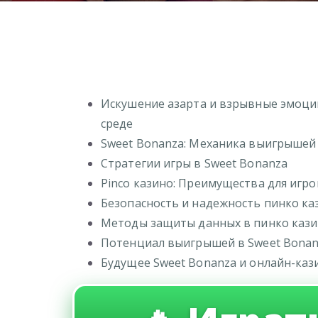
Искушение азарта и взрывные эмоции
среде
Sweet Bonanza: Механика выигрышей 
Стратегии игры в Sweet Bonanza
Pinco казино: Преимущества для игро
Безопасность и надежность пинко ка
Методы защиты данных в пинко каз
Потенциал выигрышей в Sweet Bonan
Будущее Sweet Bonanza и онлайн-каз