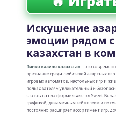
🔥 Играть
Искушение азар
эмоции рядом с
казахстан в ко
Пинко казино казахстан
– это современн
признание среди любителей азартных игр 
игровых автоматов, настольных игр и жив
пользователям увлекательный и безопасн
слотов на платформе является Sweet Bon
графикой, динамичным геймплеем и поте
постоянно расширяет ассортимент игр, д