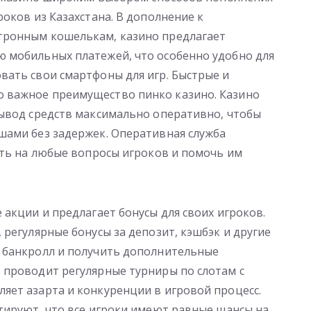
оков из Казахстана. В дополнение к
тронным кошелькам, казино предлагает
 мобильных платежей, что особенно удобно для
вать свои смартфоны для игр. Быстрые и
 важное преимущество пинко казино. Казино
вывод средств максимально оперативно, чтобы
шами без задержек. Оперативная служба
ить на любые вопросы игроков и помочь им
 акции и предлагает бонусы для своих игроков.
 регулярные бонусы за депозит, кэшбэк и другие
 банкролл и получить дополнительные
 проводит регулярные турниры по слотам с
яет азарта и конкуренции в игровой процесс.
тируют, что все игроки имеют равные шансы на