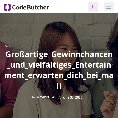
POST
Großartige_Gewinnchancen
_und_vielfältiges_Entertain
ment_erwarten_dich_bei_ma
li
Nova99364
June 30, 2026