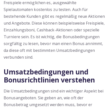
Freispiele ermöglichen es, ausgewählte
Spielautomaten kostenlos zu testen. Auch für
bestehende Kunden gibt es regelmäßig neue Aktionen
und Angebote. Diese können beispielsweise Freispiele,
Einzahlungsboni, Cashback-Aktionen oder spezielle
Turniere sein. Es ist wichtig, die Bonusbedingungen
sorgfältig zu lesen, bevor man einen Bonus annimmt,
da diese oft mit bestimmten Umsatzbedingungen
verbunden sind.
Umsatzbedingungen und
Bonusrichtlinien verstehen
Die Umsatzbedingungen sind ein wichtiger Aspekt bei
Bonusangeboten. Sie geben an, wie oft der
Bonusbetrag umgesetzt werden muss, bevor er