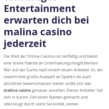
Entertainment
erwarten dich bei
malina casino
jederzeit
Die Welt der Online-Casinos ist vielfältig und bietet
eine breite Palette an Unterhaltungsmöglichkeiten.
Wer auf der Suche nach einem neuen Anbieter ist, der
sowohl eine große Auswahl an Spielen als auch
attraktive Gewinnchancen bietet, sollte sich das
malina casino
genauer ansehen. Dieser Anbieter hat
sich in kurzer Zeit einen Namen gemacht und
überzeugt durch seine Seriosität, seinen