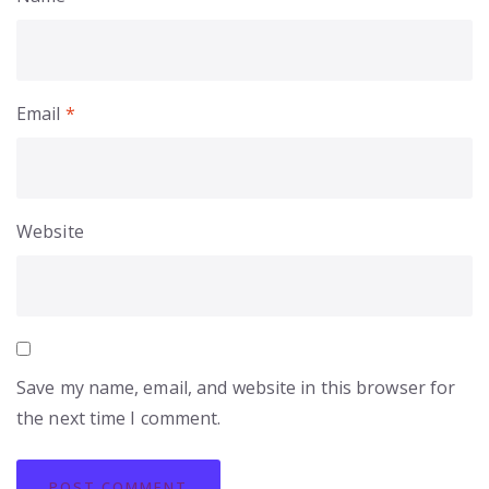
Email
*
Website
Save my name, email, and website in this browser for
the next time I comment.