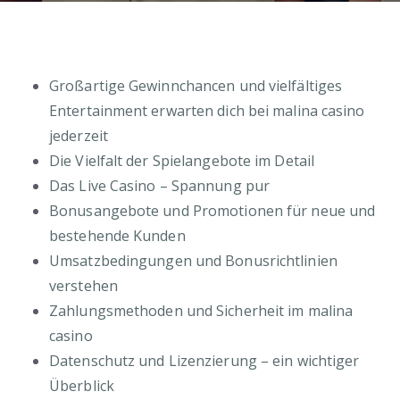
Großartige Gewinnchancen und vielfältiges
Entertainment erwarten dich bei malina casino
jederzeit
Die Vielfalt der Spielangebote im Detail
Das Live Casino – Spannung pur
Bonusangebote und Promotionen für neue und
bestehende Kunden
Umsatzbedingungen und Bonusrichtlinien
verstehen
Zahlungsmethoden und Sicherheit im malina
casino
Datenschutz und Lizenzierung – ein wichtiger
Überblick