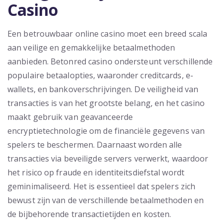
Casino
Een betrouwbaar online casino moet een breed scala
aan veilige en gemakkelijke betaalmethoden
aanbieden. Betonred casino ondersteunt verschillende
populaire betaalopties, waaronder creditcards, e-
wallets, en bankoverschrijvingen. De veiligheid van
transacties is van het grootste belang, en het casino
maakt gebruik van geavanceerde
encryptietechnologie om de financiële gegevens van
spelers te beschermen. Daarnaast worden alle
transacties via beveiligde servers verwerkt, waardoor
het risico op fraude en identiteitsdiefstal wordt
geminimaliseerd. Het is essentieel dat spelers zich
bewust zijn van de verschillende betaalmethoden en
de bijbehorende transactietijden en kosten.