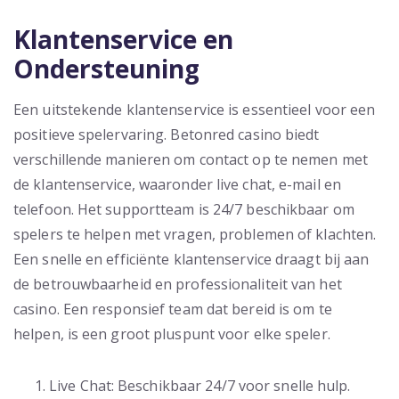
Klantenservice en
Ondersteuning
Een uitstekende klantenservice is essentieel voor een
positieve spelervaring. Betonred casino biedt
verschillende manieren om contact op te nemen met
de klantenservice, waaronder live chat, e-mail en
telefoon. Het supportteam is 24/7 beschikbaar om
spelers te helpen met vragen, problemen of klachten.
Een snelle en efficiënte klantenservice draagt bij aan
de betrouwbaarheid en professionaliteit van het
casino. Een responsief team dat bereid is om te
helpen, is een groot pluspunt voor elke speler.
Live Chat: Beschikbaar 24/7 voor snelle hulp.