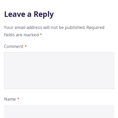
Leave a Reply
Your email address will not be published.
Required
fields are marked
*
Comment
*
Name
*