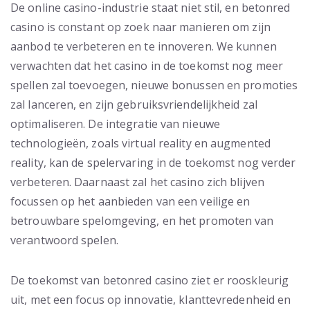
De online casino-industrie staat niet stil, en betonred
casino is constant op zoek naar manieren om zijn
aanbod te verbeteren en te innoveren. We kunnen
verwachten dat het casino in de toekomst nog meer
spellen zal toevoegen, nieuwe bonussen en promoties
zal lanceren, en zijn gebruiksvriendelijkheid zal
optimaliseren. De integratie van nieuwe
technologieën, zoals virtual reality en augmented
reality, kan de spelervaring in de toekomst nog verder
verbeteren. Daarnaast zal het casino zich blijven
focussen op het aanbieden van een veilige en
betrouwbare spelomgeving, en het promoten van
verantwoord spelen.
De toekomst van betonred casino ziet er rooskleurig
uit, met een focus op innovatie, klanttevredenheid en