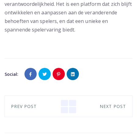
verantwoordelijkheid. Het is een platform dat zich blijft
ontwikkelen en aanpassen aan de veranderende
behoeften van spelers, en dat een unieke en
spannende spelervaring biedt.
Social:
PREV POST
NEXT POST