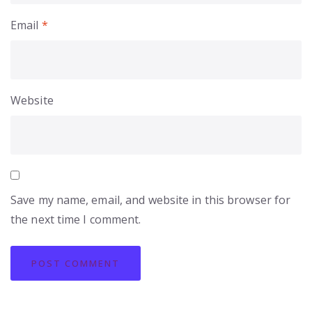
Email
*
Website
Save my name, email, and website in this browser for
the next time I comment.