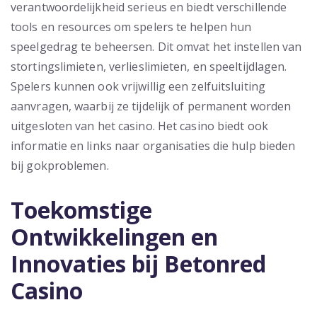
verantwoordelijkheid serieus en biedt verschillende
tools en resources om spelers te helpen hun
speelgedrag te beheersen. Dit omvat het instellen van
stortingslimieten, verlieslimieten, en speeltijdlagen.
Spelers kunnen ook vrijwillig een zelfuitsluiting
aanvragen, waarbij ze tijdelijk of permanent worden
uitgesloten van het casino. Het casino biedt ook
informatie en links naar organisaties die hulp bieden
bij gokproblemen.
Toekomstige
Ontwikkelingen en
Innovaties bij Betonred
Casino