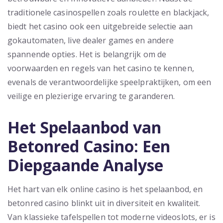
traditionele casinospellen zoals roulette en blackjack,
biedt het casino ook een uitgebreide selectie aan
gokautomaten, live dealer games en andere
spannende opties. Het is belangrijk om de
voorwaarden en regels van het casino te kennen,
evenals de verantwoordelijke speelpraktijken, om een
veilige en plezierige ervaring te garanderen.
Het Spelaanbod van
Betonred Casino: Een
Diepgaande Analyse
Het hart van elk online casino is het spelaanbod, en
betonred casino blinkt uit in diversiteit en kwaliteit.
Van klassieke tafelspellen tot moderne videoslots, er is