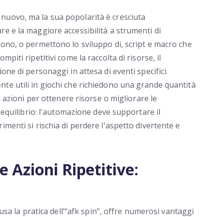
nuovo, ma la sua popolarità è cresciuta
e e la maggiore accessibilità a strumenti di
ono, o permettono lo sviluppo di, script e macro che
piti ripetitivi come la raccolta di risorse, il
one di personaggi in attesa di eventi specifici.
te utili in giochi che richiedono una grande quantità
i azioni per ottenere risorse o migliorare le
'equilibrio: l'automazione deve supportare il
menti si rischia di perdere l'aspetto divertente e
 Azioni Ripetitive:
lusa la pratica dell’“afk spin”, offre numerosi vantaggi