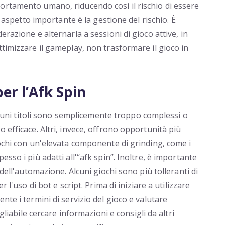
ortamento umano, riducendo così il rischio di essere
o aspetto importante è la gestione del rischio. È
razione e alternarla a sessioni di gioco attive, in
timizzare il gameplay, non trasformare il gioco in
per l’Afk Spin
Alcuni titoli sono semplicemente troppo complessi o
 efficace. Altri, invece, offrono opportunità più
iochi con un'elevata componente di grinding, come i
sso i più adatti all'“afk spin”. Inoltre, è importante
 dell'automazione. Alcuni giochi sono più tolleranti di
 l'uso di bot e script. Prima di iniziare a utilizzare
nte i termini di servizio del gioco e valutare
igliabile cercare informazioni e consigli da altri