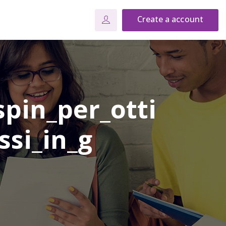
Create a account
pin_per_otti
ssi_in_g