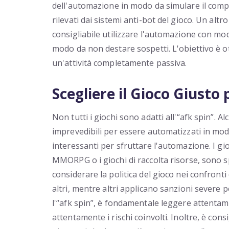
dell'automazione in modo da simulare il comp
rilevati dai sistemi anti-bot del gioco. Un altr
consigliabile utilizzare l'automazione con mode
modo da non destare sospetti. L'obiettivo è ot
un'attività completamente passiva.
Scegliere il Gioco Giusto 
Non tutti i giochi sono adatti all'“afk spin”. 
imprevedibili per essere automatizzati in modo
interessanti per sfruttare l'automazione. I g
MMORPG o i giochi di raccolta risorse, sono spe
considerare la politica del gioco nei confronti
altri, mentre altri applicano sanzioni severe per
l'“afk spin”, è fondamentale leggere attentame
attentamente i rischi coinvolti. Inoltre, è cons