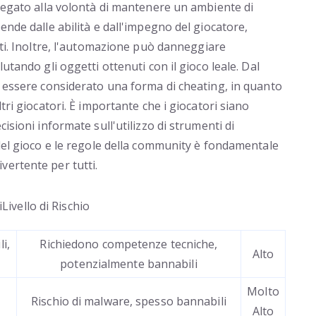
 legato alla volontà di mantenere un ambiente di
ende dalle abilità e dall'impegno del giocatore,
rti. Inoltre, l'automazione può danneggiare
utando gli oggetti ottenuti con il gioco leale. Dal
ò essere considerato una forma di cheating, in quanto
tri giocatori. È importante che i giocatori siano
isioni informate sull'utilizzo di strumenti di
 del gioco e le regole della community è fondamentale
ertente per tutti.
vello di Rischio
i,
Richiedono competenze tecniche,
Alto
potenzialmente bannabili
Molto
Rischio di malware, spesso bannabili
Alto