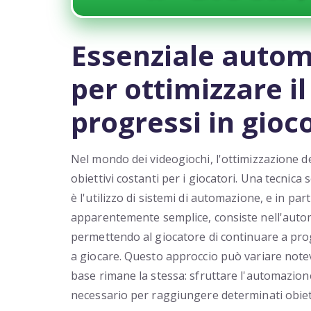
Essenziale autom
per ottimizzare i
progressi in gioc
Nel mondo dei videogiochi, l'ottimizzazione 
obiettivi costanti per i giocatori. Una tecnic
è l'utilizzo di sistemi di automazione, e in part
apparentemente semplice, consiste nell'automat
permettendo al giocatore di continuare a pr
a giocare. Questo approccio può variare notev
base rimane la stessa: sfruttare l'automazion
necessario per raggiungere determinati obiett