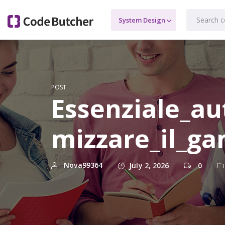
POST
Essenziale_au
mizzare_il_ga
Nova99364
July 2, 2026
0