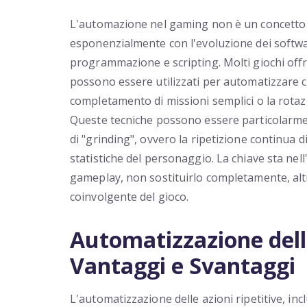
L'automazione nel gaming non è un concetto 
esponenzialmente con l'evoluzione dei softwar
programmazione e scripting. Molti giochi offr
possono essere utilizzati per automatizzare com
completamento di missioni semplici o la rotazi
Queste tecniche possono essere particolarmen
di "grinding", ovvero la ripetizione continua d
statistiche del personaggio. La chiave sta nell
gameplay, non sostituirlo completamente, altri
coinvolgente del gioco.
Automatizzazione delle
Vantaggi e Svantaggi
L'automatizzazione delle azioni ripetitive, inc