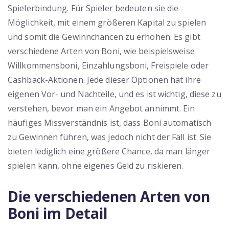
Spielerbindung. Für Spieler bedeuten sie die
Möglichkeit, mit einem größeren Kapital zu spielen
und somit die Gewinnchancen zu erhöhen. Es gibt
verschiedene Arten von Boni, wie beispielsweise
Willkommensboni, Einzahlungsboni, Freispiele oder
Cashback-Aktionen. Jede dieser Optionen hat ihre
eigenen Vor- und Nachteile, und es ist wichtig, diese zu
verstehen, bevor man ein Angebot annimmt. Ein
häufiges Missverständnis ist, dass Boni automatisch
zu Gewinnen führen, was jedoch nicht der Fall ist. Sie
bieten lediglich eine größere Chance, da man länger
spielen kann, ohne eigenes Geld zu riskieren.
Die verschiedenen Arten von
Boni im Detail