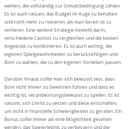
wählen, die vollständig zur Umsatzbedingung zählen.
Es ist auch ratsam, das Budget im Auge zu behalten
und nicht mehr zu riskieren, als man bereit ist zu
verlieren. Eine weitere Strategie besteht darin,
verschiedene Casinos zu vergleichen und die besten
Angebote zu kombinieren. Es ist auch wichtig, die
eigenen Spielgewohnheiten zu berücksichtigen und
Boni zu wählen, die zu den eigenen Vorlieben passen.
Darüber hinaus sollte man sich bewusst sein, dass
Boni nicht immer zu Gewinnen führen und dass es
wichtig ist, verantwortungsbewusst zu spielen. Es ist
ratsam, sich Limits zu setzen und diese einzuhalten,
um nicht in finanzielle Schwierigkeiten zu geraten. Ein
Bonus sollte immer als eine Möglichkeit gesehen
werden, das Spielerlebnis zu verbessern und die