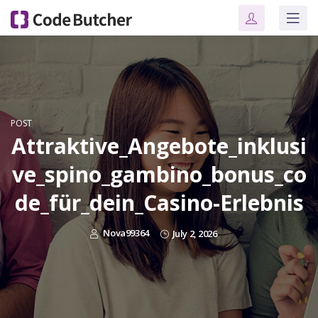
POST
Attraktive_Angebote_inklusi
ve_spino_gambino_bonus_co
de_für_dein_Casino-Erlebnis
Nova99364
July 2, 2026