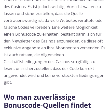
des Casinos. Es ist jedoch wichtig, Vorsicht walten zu
lassen und sicherzustellen, dass die Quelle
vertrauenswürdig ist, da viele Websites veraltete oder
falsche Codes verbreiten. Eine weitere Möglichkeit,
einen Bonuscode zu erhalten, besteht darin, sich für
den Newsletter des Casinos anzumelden, da diese oft
exklusive Angebote an ihre Abonnenten versenden. Es
ist auch ratsam, die Allgemeinen
Geschäftsbedingungen des Casinos sorgfältig zu
lesen, um sicherzustellen, dass der Code korrekt
angewendet wird und keine versteckten Bedingungen
gibt.
Wo man zuverlässige
Bonuscode-Quellen findet