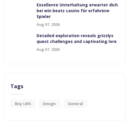
Exzellente Unterhaltung erwartet dich
bei win beatz casino für erfahrene
Spieler
Aug 07, 2026
Detailed exploration reveals grizzlys
quest challenges and captivating lore
Aug 07, 2026
Tags
Bisy LMS
Design
General