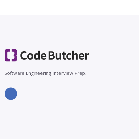
Software Engineering Interview Prep.