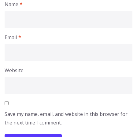
Name
*
Email
*
Website
Save my name, email, and website in this browser for
the next time I comment.