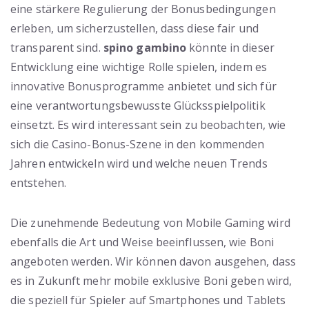
eine stärkere Regulierung der Bonusbedingungen
erleben, um sicherzustellen, dass diese fair und
transparent sind.
spino gambino
könnte in dieser
Entwicklung eine wichtige Rolle spielen, indem es
innovative Bonusprogramme anbietet und sich für
eine verantwortungsbewusste Glücksspielpolitik
einsetzt. Es wird interessant sein zu beobachten, wie
sich die Casino-Bonus-Szene in den kommenden
Jahren entwickeln wird und welche neuen Trends
entstehen.
Die zunehmende Bedeutung von Mobile Gaming wird
ebenfalls die Art und Weise beeinflussen, wie Boni
angeboten werden. Wir können davon ausgehen, dass
es in Zukunft mehr mobile exklusive Boni geben wird,
die speziell für Spieler auf Smartphones und Tablets