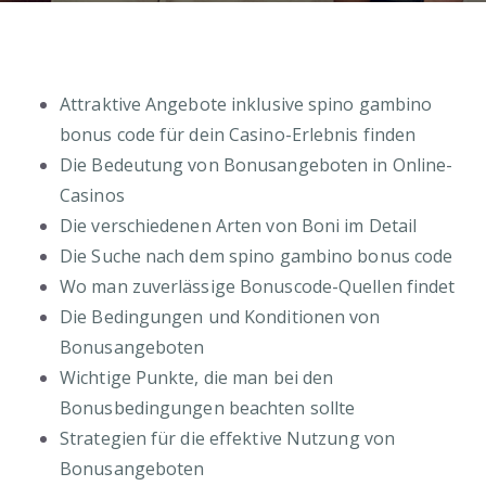
Attraktive Angebote inklusive spino gambino
bonus code für dein Casino-Erlebnis finden
Die Bedeutung von Bonusangeboten in Online-
Casinos
Die verschiedenen Arten von Boni im Detail
Die Suche nach dem spino gambino bonus code
Wo man zuverlässige Bonuscode-Quellen findet
Die Bedingungen und Konditionen von
Bonusangeboten
Wichtige Punkte, die man bei den
Bonusbedingungen beachten sollte
Strategien für die effektive Nutzung von
Bonusangeboten