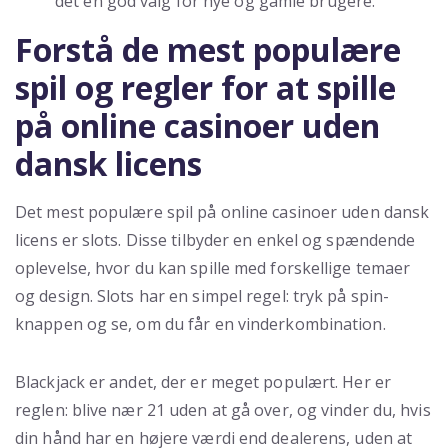
det en god valg for nye og gamle brugere.
Forstå de mest populære
spil og regler for at spille
på online casinoer uden
dansk licens
Det mest populære spil på online casinoer uden dansk
licens er slots. Disse tilbyder en enkel og spændende
oplevelse, hvor du kan spille med forskellige temaer
og design. Slots har en simpel regel: tryk på spin-
knappen og se, om du får en vinderkombination.
Blackjack er andet, der er meget populært. Her er
reglen: blive nær 21 uden at gå over, og vinder du, hvis
din hånd har en højere værdi end dealerens, uden at