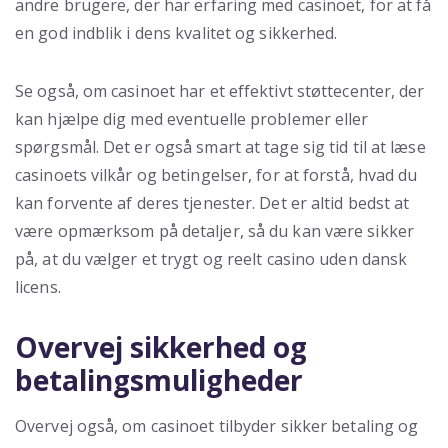
andre brugere, der har erfaring med casinoet, for at få
en god indblik i dens kvalitet og sikkerhed.
Se også, om casinoet har et effektivt støttecenter, der
kan hjælpe dig med eventuelle problemer eller
spørgsmål. Det er også smart at tage sig tid til at læse
casinoets vilkår og betingelser, for at forstå, hvad du
kan forvente af deres tjenester. Det er altid bedst at
være opmærksom på detaljer, så du kan være sikker
på, at du vælger et trygt og reelt casino uden dansk
licens.
Overvej sikkerhed og
betalingsmuligheder
Overvej også, om casinoet tilbyder sikker betaling og