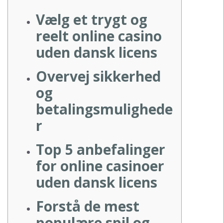
Vælg et trygt og
reelt online casino
uden dansk licens
Overvej sikkerhed
og
betalingsmulighede
r
Top 5 anbefalinger
for online casinoer
uden dansk licens
Forstå de mest
populære spil og