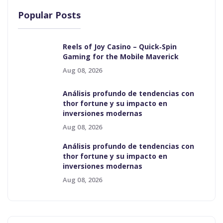
Popular Posts
Reels of Joy Casino – Quick‑Spin
Gaming for the Mobile Maverick
Aug 08, 2026
Análisis profundo de tendencias con
thor fortune y su impacto en
inversiones modernas
Aug 08, 2026
Análisis profundo de tendencias con
thor fortune y su impacto en
inversiones modernas
Aug 08, 2026