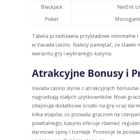
Blackjack
NetEnt Li
Poker
Microgam
Tabela przedstawia przykładowe minimalne i
w Vavada casino. Należy pamiętać, że stawki
wariantu gry i wybranego kasyna.
Atrakcyjne Bonusy i 
Vavada casino słynie z atrakcyjnych bonusów i
nagradzają stałych użytkowników. Nowi gracz
obejmuje dodatkowe środki na grę oraz darm
kilka etapów, co pozwala graczom na czerpan
powitalnego, kasyno oferuje również regularn
darmowe spiny i turnieje. Promocje te pozwa