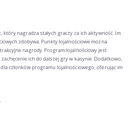
 który nagradza stałych graczy za ich aktywność. Im
ościowych zdobywa. Punkty lojalnościowe można
trakcyjne nagrody. Program lojalnościowy jest
zachęcenie ich do dalszej gry w kasynie. Dodatkowo,
 dla członków programu lojalnościowego, oferując im
w