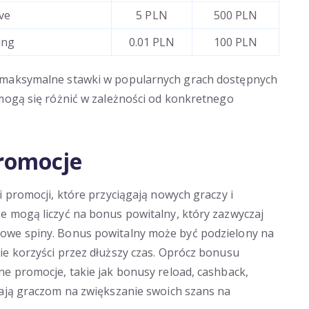
ve
5 PLN
500 PLN
ing
0.01 PLN
100 PLN
 maksymalne stawki w popularnych grach dostępnych
 mogą się różnić w zależności od konkretnego
Promocje
 promocji, które przyciągają nowych graczy i
e mogą liczyć na bonus powitalny, który zazwyczaj
owe spiny. Bonus powitalny może być podzielony na
ie korzyści przez dłuższy czas. Oprócz bonusu
e promocje, takie jak bonusy reload, cashback,
lają graczom na zwiększanie swoich szans na