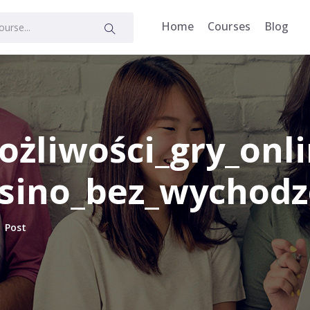
Home
Courses
Blog
żliwości_gry_onli
sino_bez_wychodz
Post