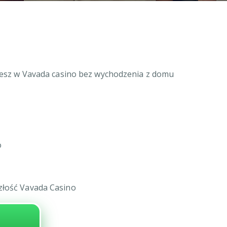
ziesz w Vavada casino bez wychodzenia z domu
o
złość Vavada Casino