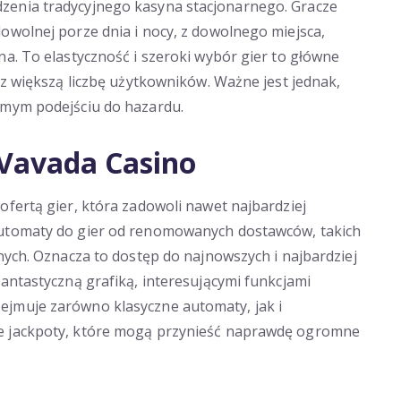
zenia tradycyjnego kasyna stacjonarnego. Gracze
owolnej porze dnia i nocy, z dowolnego miejsca,
na. To elastyczność i szeroki wybór gier to główne
az większą liczbę użytkowników. Ważne jest jednak,
omym podejściu do hazardu.
 Vavada Casino
ofertą gier, która zadowoli nawet najbardziej
automaty do gier od renomowanych dostawców, takich
nych. Oznacza to dostęp do najnowszych i najbardziej
fantastyczną grafiką, interesującymi funkcjami
ejmuje zarówno klasyczne automaty, jak i
e jackpoty, które mogą przynieść naprawdę ogromne