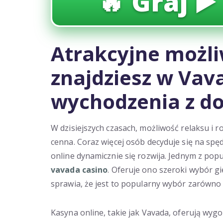
🔥 Graj ▶️
Atrakcyjne możli
znajdziesz w Vav
wychodzenia z d
W dzisiejszych czasach, możliwość relaksu i 
cenna. Coraz więcej osób decyduje się na sp
online dynamicznie się rozwija. Jednym z popu
vavada casino
. Oferuje ono szeroki wybór gi
sprawia, że jest to popularny wybór zarówno d
Kasyna online, takie jak Vavada, oferują wygo