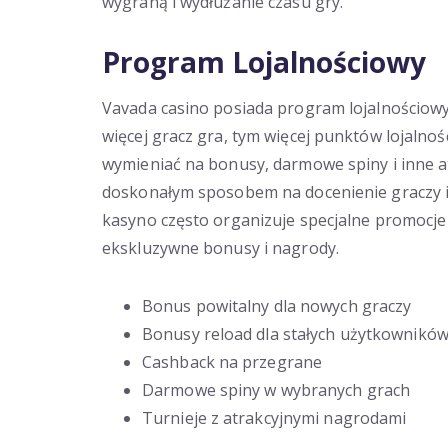
wygraną i wydłużanie czasu gry.
Program Lojalnościowy
Vavada casino posiada program lojalnościowy,
więcej gracz gra, tym więcej punktów lojaln
wymieniać na bonusy, darmowe spiny i inne a
doskonałym sposobem na docenienie graczy i 
kasyno często organizuje specjalne promocje
ekskluzywne bonusy i nagrody.
Bonus powitalny dla nowych graczy
Bonusy reload dla stałych użytkownikó
Cashback na przegrane
Darmowe spiny w wybranych grach
Turnieje z atrakcyjnymi nagrodami