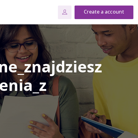
Create a account
ne_znajdziesz
enia_z