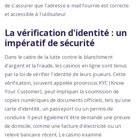
de s'assurer que l'adresse e-mail fournie est correcte
et accessible à l'utilisateur.
La vérification d'identité : un
impératif de sécurité
Dans le cadre de la lutte contre le blanchiment
d'argent et la fraude, les casinos en ligne sont tenus
par la loi de vérifier l'identité de leurs joueurs. Cette
vérification, souvent appelée processus KYC (Know
Your Customer), peut impliquer la soumission de
copies numériques de documents officiels, tels qu'une
carte d'identité, un passeport ou un permis de
conduire. Il peut également être demandé une preuve
de domicile, comme une facture d'électricité ou un
relevé bancaire récent. Le casino examine