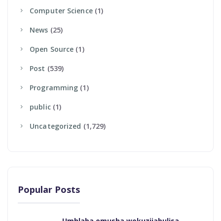
Computer Science
(1)
News
(25)
Open Source
(1)
Post
(539)
Programming
(1)
Public
(1)
Uncategorized
(1,729)
Popular Posts
Umhlaba omusha wokuzijabulisa