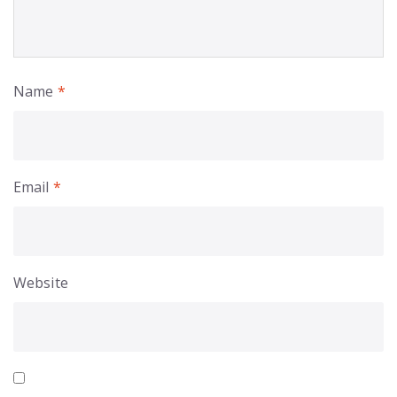
Name
*
Email
*
Website