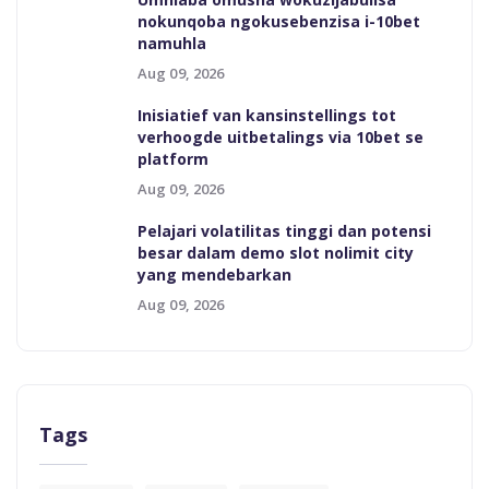
nokunqoba ngokusebenzisa i-10bet
namuhla
Aug 09, 2026
Inisiatief van kansinstellings tot
verhoogde uitbetalings via 10bet se
platform
Aug 09, 2026
Pelajari volatilitas tinggi dan potensi
besar dalam demo slot nolimit city
yang mendebarkan
Aug 09, 2026
Tags