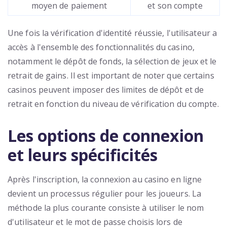
moyen de paiement
et son compte
Une fois la vérification d'identité réussie, l'utilisateur a
accès à l'ensemble des fonctionnalités du casino,
notamment le dépôt de fonds, la sélection de jeux et le
retrait de gains. Il est important de noter que certains
casinos peuvent imposer des limites de dépôt et de
retrait en fonction du niveau de vérification du compte.
Les options de connexion
et leurs spécificités
Après l'inscription, la connexion au casino en ligne
devient un processus régulier pour les joueurs. La
méthode la plus courante consiste à utiliser le nom
d'utilisateur et le mot de passe choisis lors de