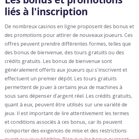
liés à l'inscription
De nombreux casinos en ligne proposent des bonus et
des promotions pour attirer de nouveaux joueurs. Ces
offres peuvent prendre différentes formes, telles que
des bonus de bienvenue, des tours gratuits ou des
crédits gratuits. Les bonus de bienvenue sont
généralement offerts aux joueurs qui s'inscrivent et
effectuent un premier dépôt. Les tours gratuits
permettent de jouer à certains jeux de machines à
sous sans dépenser d'argent réel. Les crédits gratuits,
quant à eux, peuvent être utilisés sur une variété de
jeux. Il est important de lire attentivement les termes
et conditions associés à ces bonus, car ils peuvent
comporter des exigences de mise et des restrictions