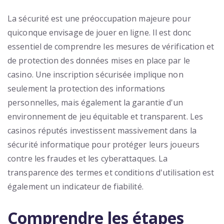
La sécurité est une préoccupation majeure pour
quiconque envisage de jouer en ligne. Il est donc
essentiel de comprendre les mesures de vérification et
de protection des données mises en place par le
casino. Une inscription sécurisée implique non
seulement la protection des informations
personnelles, mais également la garantie d'un
environnement de jeu équitable et transparent. Les
casinos réputés investissent massivement dans la
sécurité informatique pour protéger leurs joueurs
contre les fraudes et les cyberattaques. La
transparence des termes et conditions d'utilisation est
également un indicateur de fiabilité.
Comprendre les étapes