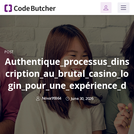
POST
Authentique_processus_dins
cription_au_brutal_casino_lo
gin_pour_une_expérience_d
Nova99364
June 30, 2026