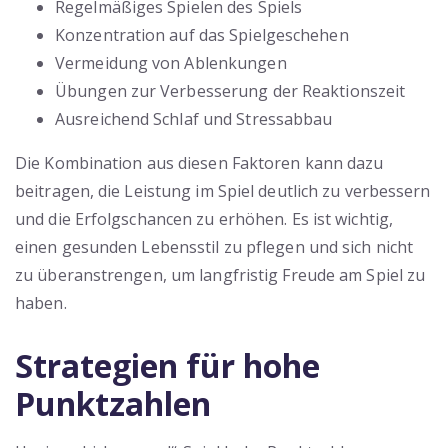
Regelmäßiges Spielen des Spiels
Konzentration auf das Spielgeschehen
Vermeidung von Ablenkungen
Übungen zur Verbesserung der Reaktionszeit
Ausreichend Schlaf und Stressabbau
Die Kombination aus diesen Faktoren kann dazu
beitragen, die Leistung im Spiel deutlich zu verbessern
und die Erfolgschancen zu erhöhen. Es ist wichtig,
einen gesunden Lebensstil zu pflegen und sich nicht
zu überanstrengen, um langfristig Freude am Spiel zu
haben.
Strategien für hohe
Punktzahlen