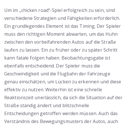
Um im „chicken road“-Spiel erfolgreich zu sein, sind
verschiedene Strategien und Fähigkeiten erforderlich.
Ein grundlegendes Element ist das Timing. Der Spieler
muss den richtigen Moment abwarten, um das Huhn
zwischen den vorbeifahrenden Autos auf die Straße
laufen zu lassen. Ein zu früher oder zu später Schritt
kann fatale Folgen haben. Beobachtungsgabe ist
ebenfalls entscheidend. Der Spieler muss die
Geschwindigkeit und die Flugbahn der Fahrzeuge
genau einschätzen, um Lücken zu erkennen und diese
effektiv zu nutzen. Weiterhin ist eine schnelle
Reaktionszeit unerlässlich, da sich die Situation auf der
Straße ständig ändert und blitzschnelle
Entscheidungen getroffen werden müssen. Auch das
Verständnis des Bewegungsmusters der Autos, auch