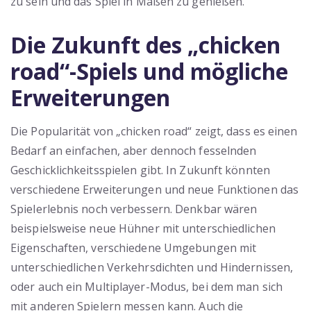
zu sein und das Spiel in Maßen zu genießen.
Die Zukunft des „chicken
road“-Spiels und mögliche
Erweiterungen
Die Popularität von „chicken road“ zeigt, dass es einen
Bedarf an einfachen, aber dennoch fesselnden
Geschicklichkeitsspielen gibt. In Zukunft könnten
verschiedene Erweiterungen und neue Funktionen das
Spielerlebnis noch verbessern. Denkbar wären
beispielsweise neue Hühner mit unterschiedlichen
Eigenschaften, verschiedene Umgebungen mit
unterschiedlichen Verkehrsdichten und Hindernissen,
oder auch ein Multiplayer-Modus, bei dem man sich
mit anderen Spielern messen kann. Auch die