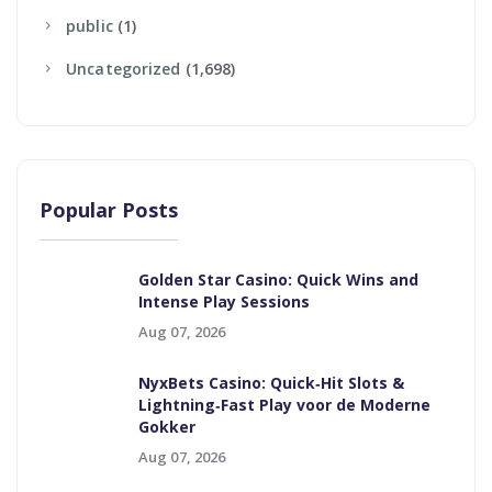
Public
(1)
Uncategorized
(1,698)
Popular Posts
Golden Star Casino: Quick Wins and
Intense Play Sessions
Aug 07, 2026
NyxBets Casino: Quick‑Hit Slots &
Lightning‑Fast Play voor de Moderne
Gokker
Aug 07, 2026