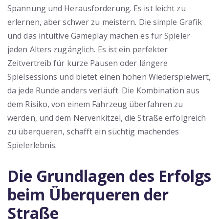
Spannung und Herausforderung. Es ist leicht zu
erlernen, aber schwer zu meistern. Die simple Grafik
und das intuitive Gameplay machen es für Spieler
jeden Alters zugänglich. Es ist ein perfekter
Zeitvertreib für kurze Pausen oder längere
Spielsessions und bietet einen hohen Wiederspielwert,
da jede Runde anders verläuft. Die Kombination aus
dem Risiko, von einem Fahrzeug überfahren zu
werden, und dem Nervenkitzel, die Straße erfolgreich
zu überqueren, schafft ein süchtig machendes
Spielerlebnis.
Die Grundlagen des Erfolgs
beim Überqueren der
Straße