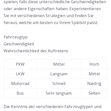
spielen, falls diese unterschiedliche Geschwindigkeiten
oder andere Eigenschaften haben. Experimentieren
Sie mit verschiedenen Strategien und finden Sie
heraus, welche am besten zu Ihrem Spielstil passt.
Fahrzeugtyp
Geschwindigkeit
Wahrscheinlichkeit des Auftretens
PKW
Mittel
Hoch
LKW
Langsam
Mittel
Motorrad
Schnell
Niedrig
Bus
Sehr langsam
Selten
Die Kenntnis der verschiedenen Fahrzeugtypen und