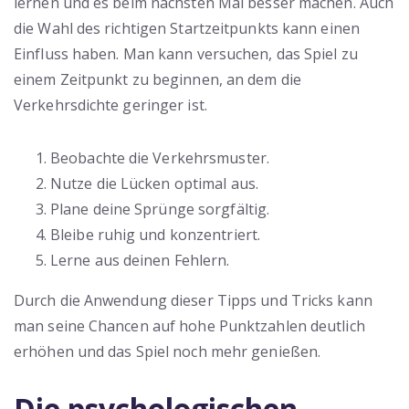
lernen und es beim nächsten Mal besser machen. Auch
die Wahl des richtigen Startzeitpunkts kann einen
Einfluss haben. Man kann versuchen, das Spiel zu
einem Zeitpunkt zu beginnen, an dem die
Verkehrsdichte geringer ist.
Beobachte die Verkehrsmuster.
Nutze die Lücken optimal aus.
Plane deine Sprünge sorgfältig.
Bleibe ruhig und konzentriert.
Lerne aus deinen Fehlern.
Durch die Anwendung dieser Tipps und Tricks kann
man seine Chancen auf hohe Punktzahlen deutlich
erhöhen und das Spiel noch mehr genießen.
Die psychologischen