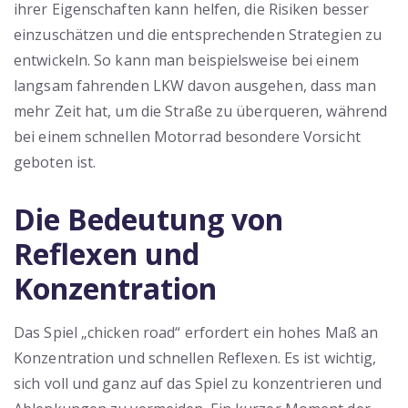
ihrer Eigenschaften kann helfen, die Risiken besser
einzuschätzen und die entsprechenden Strategien zu
entwickeln. So kann man beispielsweise bei einem
langsam fahrenden LKW davon ausgehen, dass man
mehr Zeit hat, um die Straße zu überqueren, während
bei einem schnellen Motorrad besondere Vorsicht
geboten ist.
Die Bedeutung von
Reflexen und
Konzentration
Das Spiel „chicken road“ erfordert ein hohes Maß an
Konzentration und schnellen Reflexen. Es ist wichtig,
sich voll und ganz auf das Spiel zu konzentrieren und