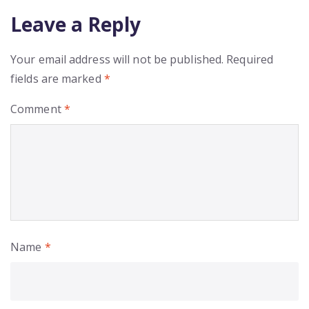
Leave a Reply
Your email address will not be published.
Required
fields are marked
*
Comment
*
Name
*