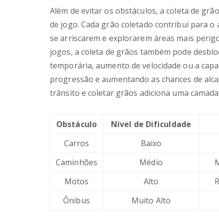
Além de evitar os obstáculos, a coleta de g
de jogo. Cada grão coletado contribui para 
se arriscarem e explorarem áreas mais peri
jogos, a coleta de grãos também pode desblo
temporária, aumento de velocidade ou a capac
progressão e aumentando as chances de alcan
trânsito e coletar grãos adiciona uma camada 
Obstáculo
Nível de Dificuldade
Carros
Baixo
Caminhões
Médio
M
Motos
Alto
R
Ônibus
Muito Alto