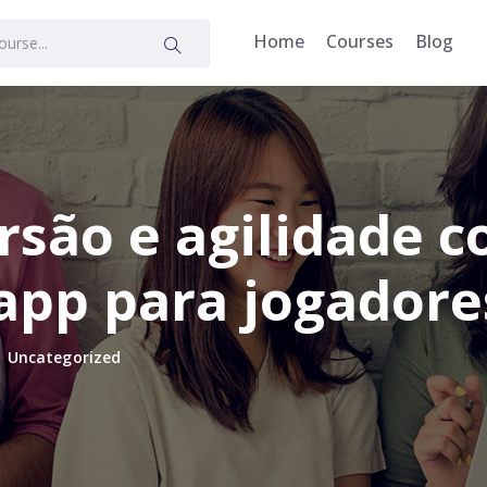
Home
Courses
Blog
são e agilidade c
app para jogadore
Uncategorized