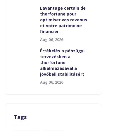
Lavantage certain de
thorfortune pour
optimiser vos revenus
et votre patrimoine
financier
Aug 06, 2026
Értékelés a pénzügyi
tervezésben a
thorfortune
alkalmazásával a
jövőbeli stabilitásért
Aug 06, 2026
Tags