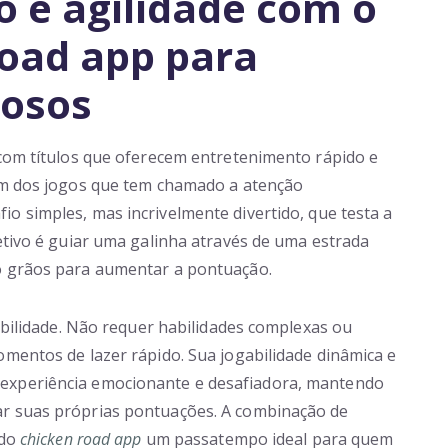
 e agilidade com o
road app para
dosos
 com títulos que oferecem entretenimento rápido e
 Um dos jogos que tem chamado a atenção
fio simples, mas incrivelmente divertido, que testa a
jetivo é guiar uma galinha através de uma estrada
o grãos para aumentar a pontuação.
sibilidade. Não requer habilidades complexas ou
omentos de lazer rápido. Sua jogabilidade dinâmica e
experiência emocionante e desafiadora, mantendo
ar suas próprias pontuações. A combinação de
 do
chicken road app
um passatempo ideal para quem