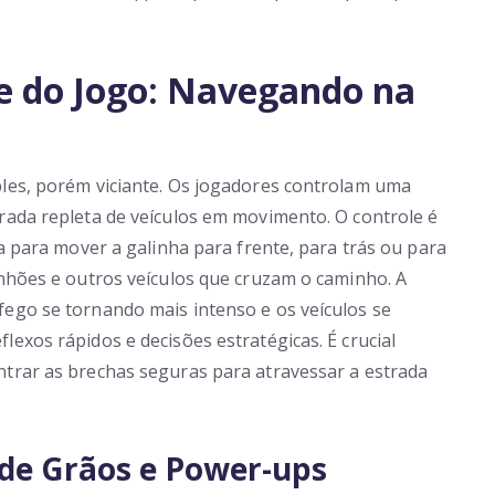
e do Jogo: Navegando na
ples, porém viciante. Os jogadores controlam uma
rada repleta de veículos em movimento. O controle é
la para mover a galinha para frente, para trás ou para
inhões e outros veículos que cruzam o caminho. A
fego se tornando mais intenso e os veículos se
exos rápidos e decisões estratégicas. É crucial
ntrar as brechas seguras para atravessar a estrada
 de Grãos e Power-ups