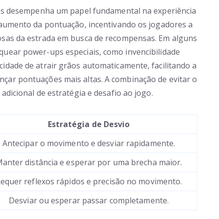
rãos desempenha um papel fundamental na experiência
o aumento da pontuação, incentivando os jogadores a
gosas da estrada em busca de recompensas. Em alguns
quear power-ups especiais, como invencibilidade
idade de atrair grãos automaticamente, facilitando a
çar pontuações mais altas. A combinação de evitar o
adicional de estratégia e desafio ao jogo.
Estratégia de Desvio
Antecipar o movimento e desviar rapidamente.
anter distância e esperar por uma brecha maior.
equer reflexos rápidos e precisão no movimento.
Desviar ou esperar passar completamente.