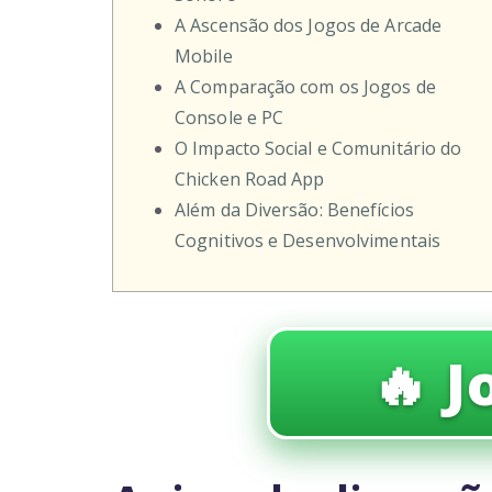
A Ascensão dos Jogos de Arcade
Mobile
A Comparação com os Jogos de
Console e PC
O Impacto Social e Comunitário do
Chicken Road App
Além da Diversão: Benefícios
Cognitivos e Desenvolvimentais
🔥 J