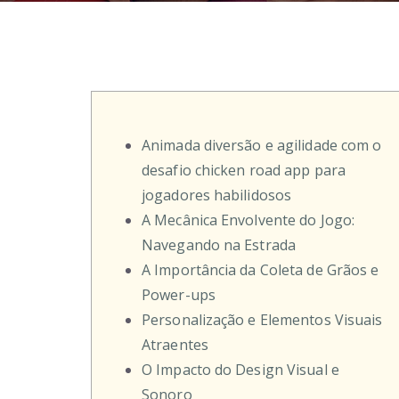
Animada diversão e agilidade com o
desafio chicken road app para
jogadores habilidosos
A Mecânica Envolvente do Jogo:
Navegando na Estrada
A Importância da Coleta de Grãos e
Power-ups
Personalização e Elementos Visuais
Atraentes
O Impacto do Design Visual e
Sonoro