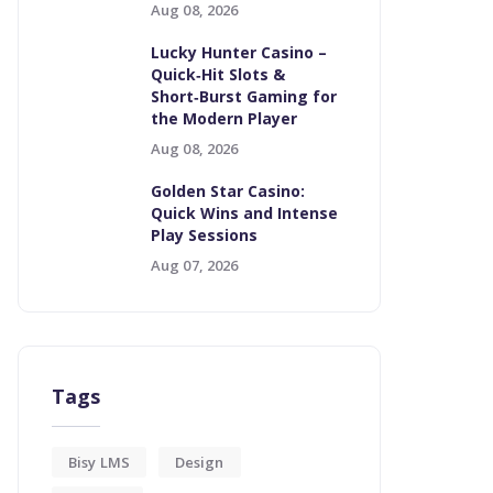
Aug 08, 2026
Lucky Hunter Casino –
Quick‑Hit Slots &
Short‑Burst Gaming for
the Modern Player
Aug 08, 2026
Golden Star Casino:
Quick Wins and Intense
Play Sessions
Aug 07, 2026
Tags
Bisy LMS
Design