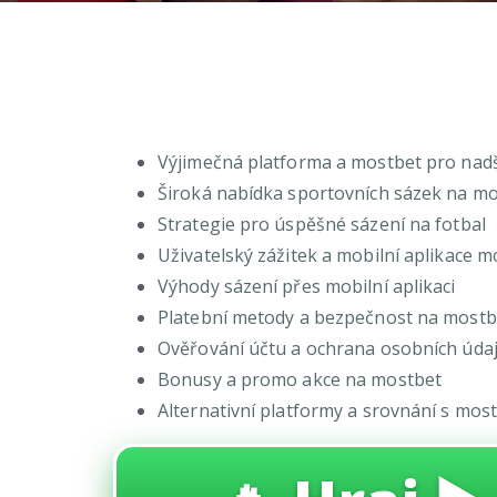
Výjimečná platforma a mostbet pro nadš
Široká nabídka sportovních sázek na m
Strategie pro úspěšné sázení na fotbal
Uživatelský zážitek a mobilní aplikace m
Výhody sázení přes mobilní aplikaci
Platební metody a bezpečnost na mostb
Ověřování účtu a ochrana osobních úda
Bonusy a promo akce na mostbet
Alternativní platformy a srovnání s mos