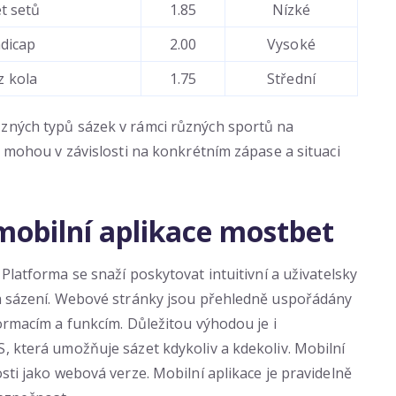
t setů
1.85
Nízké
dicap
2.00
Vysoké
z kola
1.75
Střední
ůzných typů sázek v rámci různých sportů na
se mohou v závislosti na konkrétním zápase a situaci
 mobilní aplikace mostbet
 Platforma se snaží poskytovat intuitivní a uživatelsky
 a sázení. Webové stránky jsou přehledně uspořádány
formacím a funkcím. Důležitou výhodou je i
, která umožňuje sázet kdykoliv a kdekoliv. Mobilní
sti jako webová verze. Mobilní aplikace je pravidelně