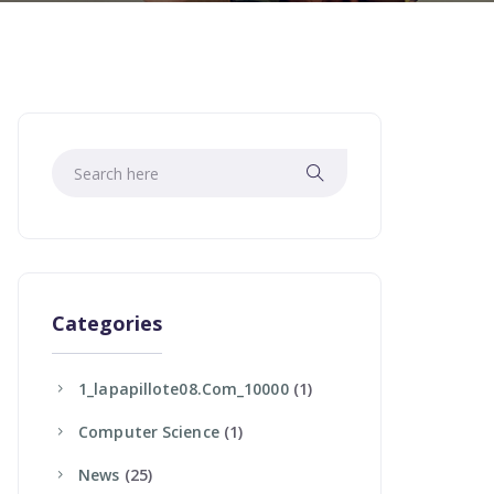
Categories
1_lapapillote08.com_10000
(1)
Computer Science
(1)
News
(25)