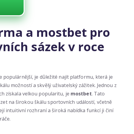
orma a mostbet pro
ních sázek v roce
 populárnější, je důležité najít platformu, která je
kálu možností a skvělý uživatelský zážitek. Jednou z
ch získala velkou popularitu, je
mostbet
. Tato
et na širokou škálu sportovních událostí, včetně
í intuitivní rozhraní a široká nabídka funkcí ji činí
ráče.