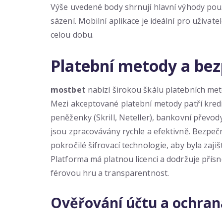
Výše uvedené body shrnují hlavní výhody pou
sázení. Mobilní aplikace je ideální pro uživate
celou dobu.
Platební metody a be
mostbet
nabízí širokou škálu platebních met
Mezi akceptované platební metody patří kredit
peněženky (Skrill, Neteller), bankovní převo
jsou zpracovávány rychle a efektivně. Bezpeč
pokročilé šifrovací technologie, aby byla zaji
Platforma má platnou licenci a dodržuje přísné
férovou hru a transparentnost.
Ověřování účtu a ochran