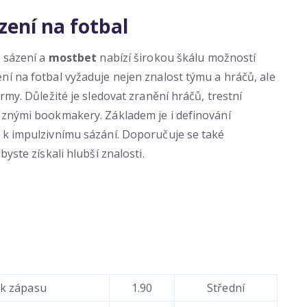
zení na fotbal
o sázení a
mostbet
nabízí širokou škálu možností
ní na fotbal vyžaduje nejen znalost týmu a hráčů, ale
rmy. Důležité je sledovat zranění hráčů, trestní
ůznými bookmakery. Základem je i definování
 k impulzivnímu sázání. Doporučuje se také
yste získali hlubší znalosti.
ek zápasu
1.90
Střední