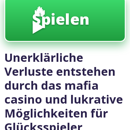
🔥
Spielen
▶️
Unerklärliche
Verluste entstehen
durch das mafia
casino und lukrative
Möglichkeiten für
Glücksspieler