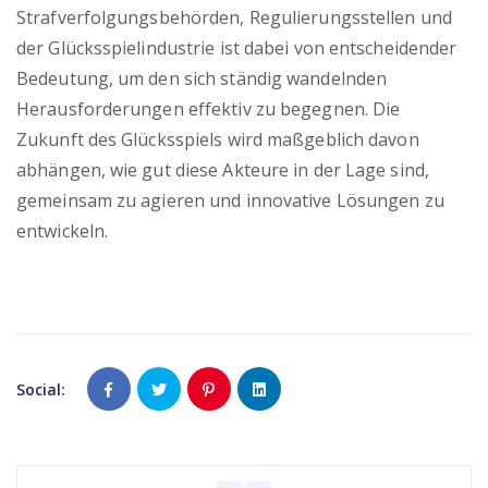
Strafverfolgungsbehörden, Regulierungsstellen und
der Glücksspielindustrie ist dabei von entscheidender
Bedeutung, um den sich ständig wandelnden
Herausforderungen effektiv zu begegnen. Die
Zukunft des Glücksspiels wird maßgeblich davon
abhängen, wie gut diese Akteure in der Lage sind,
gemeinsam zu agieren und innovative Lösungen zu
entwickeln.
Social: