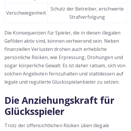
Schutz der Betreiber, erschwerte
Verschwiegenheit
Strafverfolgung
Die Konsequenzen für Spieler, die in diesen illegalen
Gefilden aktiv sind, können verheerend sein. Neben
finanziellen Verlusten drohen auch erhebliche
persönliche Risiken, wie Erpressung, Drohungen und
sogar körperliche Gewalt. Es ist daher ratsam, sich von
solchen Angeboten fernzuhalten und stattdessen auf
legale und regulierte Glücksspielanbieter zu setzen.
Die Anziehungskraft für
Glücksspieler
Trotz der offensichtlichen Risiken üben illegale