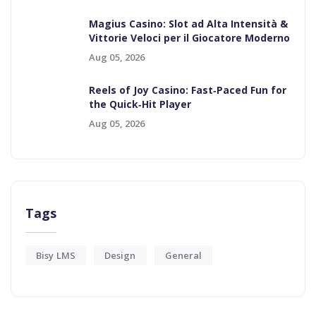
Magius Casino: Slot ad Alta Intensità &
Vittorie Veloci per il Giocatore Moderno
Aug 05, 2026
Reels of Joy Casino: Fast‑Paced Fun for
the Quick‑Hit Player
Aug 05, 2026
Tags
Bisy LMS
Design
General