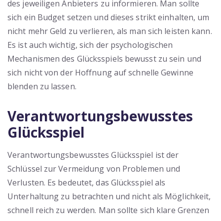
des jeweiligen Anbieters zu informieren. Man sollte
sich ein Budget setzen und dieses strikt einhalten, um
nicht mehr Geld zu verlieren, als man sich leisten kann.
Es ist auch wichtig, sich der psychologischen
Mechanismen des Glücksspiels bewusst zu sein und
sich nicht von der Hoffnung auf schnelle Gewinne
blenden zu lassen.
Verantwortungsbewusstes
Glücksspiel
Verantwortungsbewusstes Glücksspiel ist der
Schlüssel zur Vermeidung von Problemen und
Verlusten. Es bedeutet, das Glücksspiel als
Unterhaltung zu betrachten und nicht als Möglichkeit,
schnell reich zu werden. Man sollte sich klare Grenzen