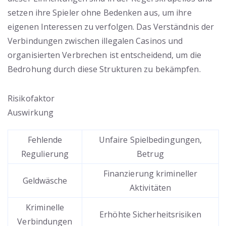
setzen ihre Spieler ohne Bedenken aus, um ihre
eigenen Interessen zu verfolgen. Das Verständnis der
Verbindungen zwischen illegalen Casinos und
organisierten Verbrechen ist entscheidend, um die
Bedrohung durch diese Strukturen zu bekämpfen.
Risikofaktor
Auswirkung
Fehlende
Unfaire Spielbedingungen,
Regulierung
Betrug
Finanzierung krimineller
Geldwäsche
Aktivitäten
Kriminelle
Erhöhte Sicherheitsrisiken
Verbindungen