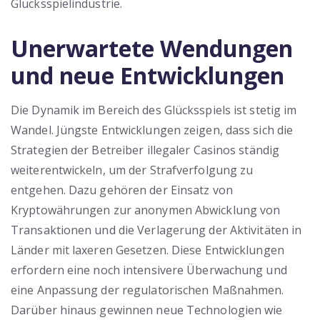
Glücksspielindustrie.
Unerwartete Wendungen
und neue Entwicklungen
Die Dynamik im Bereich des Glücksspiels ist stetig im
Wandel. Jüngste Entwicklungen zeigen, dass sich die
Strategien der Betreiber illegaler Casinos ständig
weiterentwickeln, um der Strafverfolgung zu
entgehen. Dazu gehören der Einsatz von
Kryptowährungen zur anonymen Abwicklung von
Transaktionen und die Verlagerung der Aktivitäten in
Länder mit laxeren Gesetzen. Diese Entwicklungen
erfordern eine noch intensivere Überwachung und
eine Anpassung der regulatorischen Maßnahmen.
Darüber hinaus gewinnen neue Technologien wie