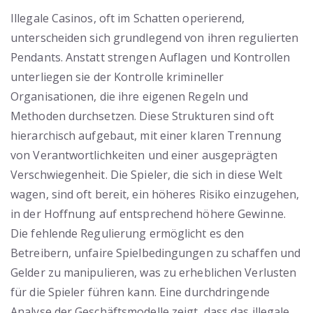
Illegale Casinos, oft im Schatten operierend,
unterscheiden sich grundlegend von ihren regulierten
Pendants. Anstatt strengen Auflagen und Kontrollen
unterliegen sie der Kontrolle krimineller
Organisationen, die ihre eigenen Regeln und
Methoden durchsetzen. Diese Strukturen sind oft
hierarchisch aufgebaut, mit einer klaren Trennung
von Verantwortlichkeiten und einer ausgeprägten
Verschwiegenheit. Die Spieler, die sich in diese Welt
wagen, sind oft bereit, ein höheres Risiko einzugehen,
in der Hoffnung auf entsprechend höhere Gewinne.
Die fehlende Regulierung ermöglicht es den
Betreibern, unfaire Spielbedingungen zu schaffen und
Gelder zu manipulieren, was zu erheblichen Verlusten
für die Spieler führen kann. Eine durchdringende
Analyse der Geschäftsmodelle zeigt, dass das illegale