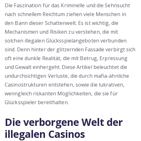
Die Faszination für das Kriminelle und die Sehnsucht
nach schnellem Reichtum ziehen viele Menschen in
den Bann dieser Schattenwelt. Es ist wichtig, die
Mechanismen und Risiken zu verstehen, die mit
solchen illegalen Glücksspielangeboten verbunden
sind. Denn hinter der glitzernden Fassade verbirgt sich
oft eine dunkle Realität, die mit Betrug, Erpressung
und Gewalt einhergeht. Diese Artikel beleuchtet die
undurchsichtigen Verluste, die durch mafia-ähnliche
Casinostrukturen entstehen, sowie die lukrativen,
wenngleich riskanten Möglichkeiten, die sie für
Glücksspieler bereithalten.
Die verborgene Welt der
illegalen Casinos