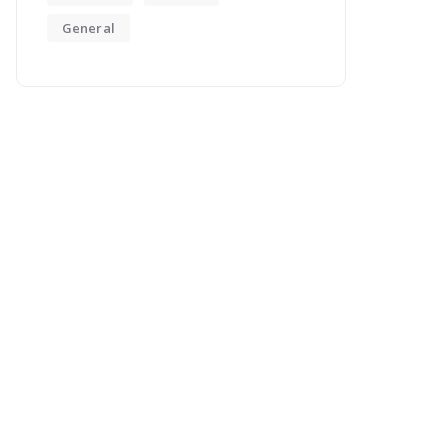
General