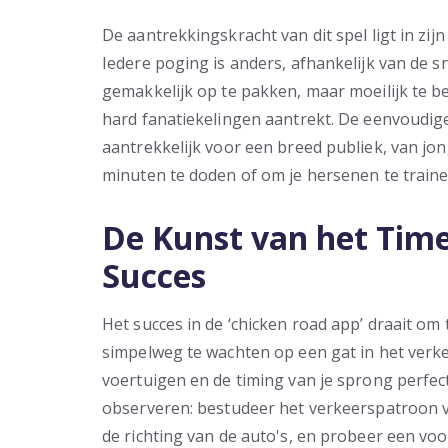
De aantrekkingskracht van dit spel ligt in zi
Iedere poging is anders, afhankelijk van de s
gemakkelijk op te pakken, maar moeilijk te b
hard fanatiekelingen aantrekt. De eenvoudige
aantrekkelijk voor een breed publiek, van jon
minuten te doden of om je hersenen te traine
De Kunst van het Time
Succes
Het succes in de ‘chicken road app’ draait om
simpelweg te wachten op een gat in het verke
voertuigen en de timing van je sprong perfec
observeren: bestudeer het verkeerspatroon v
de richting van de auto's, en probeer een vo