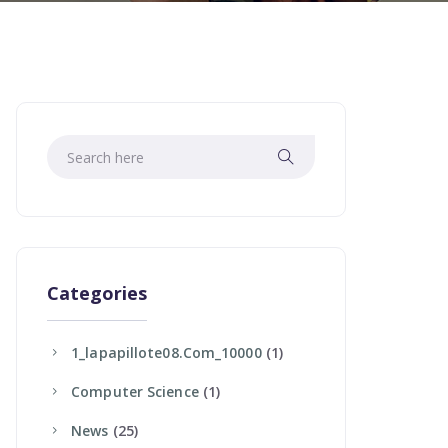
Categories
1_lapapillote08.com_10000
(1)
Computer Science
(1)
News
(25)