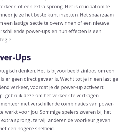
erkeer, of een extra sprong. Het is cruciaal om te
eer je ze het beste kunt inzetten. Het spaarzaam
 een lastige sectie te overwinnen of een nieuwe
rschillende power-ups en hun effecten is een
tegie.
ower-Ups
ategisch denken. Het is bijvoorbeeld zinloos om een
 er geen direct gevaar is. Wacht tot je in een lastige
jdend verkeer, voordat je de power-up activeert.
p; gebruik deze om het verkeer te vertragen
rimenteer met verschillende combinaties van power-
e werkt voor jou. Sommige spelers zweren bij het
extra sprong, terwijl anderen de voorkeur geven
met een hogere snelheid.