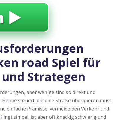
 ▶️
usforderungen
en road Spiel für
 und Strategen
forderungen, aber wenige sind so direkt und
e Henne steuert, die eine Straße überqueren muss.
 eine einfache Prämisse: vermeide den Verkehr und
Klingt simpel, ist aber oft knackig schwierig und