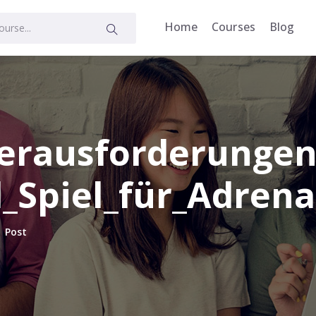
Home
Courses
Blog
erausforderungen
_Spiel_für_Adrena
Post