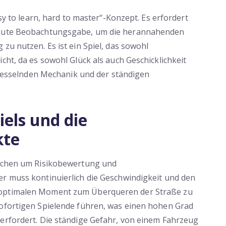
asy to learn, hard to master“-Konzept. Es erfordert
e gute Beobachtungsgabe, um die herannahenden
zu nutzen. Es ist ein Spiel, das sowohl
cht, da es sowohl Glück als auch Geschicklichkeit
r fesselnden Mechanik und der ständigen
els und die
kte
lichen um Risikobewertung und
er muss kontinuierlich die Geschwindigkeit und den
 optimalen Moment zum Überqueren der Straße zu
sofortigen Spielende führen, was einen hohen Grad
 erfordert. Die ständige Gefahr, von einem Fahrzeug