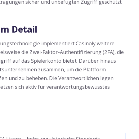
bertragungen sicher und unbefugten Zugriff geschützt
m Detail
ungstechnologie implementiert Casinoly weitere
sweise die Zwei-Faktor-Authentifizierung (2FA), die
riff auf das Spielerkonto bietet. Darüber hinaus
eitsunternehmen zusammen, um die Plattform
üfen und zu beheben. Die Verantwortlichen legen
setzen sich aktiv für verantwortungsbewusstes