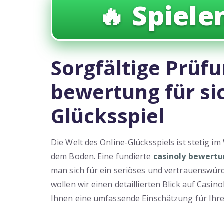
🔥 Spielen
Sorgfältige Prüf
bewertung für si
Glücksspiel
Die Welt des Online-Glücksspiels ist stetig i
dem Boden. Eine fundierte
casinoly bewert
man sich für ein seriöses und vertrauenswürd
wollen wir einen detaillierten Blick auf Casi
Ihnen eine umfassende Einschätzung für Ihre