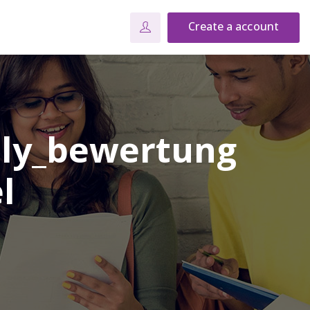
Create a account
oly_bewertung
l