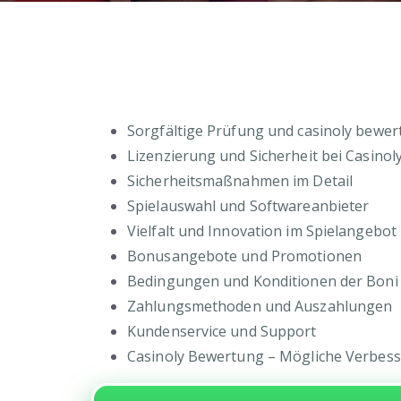
Sorgfältige Prüfung und casinoly bewert
Lizenzierung und Sicherheit bei Casinol
Sicherheitsmaßnahmen im Detail
Spielauswahl und Softwareanbieter
Vielfalt und Innovation im Spielangebot
Bonusangebote und Promotionen
Bedingungen und Konditionen der Boni
Zahlungsmethoden und Auszahlungen
Kundenservice und Support
Casinoly Bewertung – Mögliche Verbes