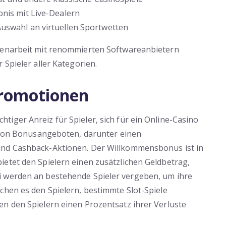
nis mit Live-Dealern
uswahl an virtuellen Sportwetten
mmenarbeit mit renommierten Softwareanbietern
 Spieler aller Kategorien.
romotionen
iger Anreiz für Spieler, sich für ein Online-Casino
l von Bonusangeboten, darunter einen
und Cashback-Aktionen. Der Willkommensbonus ist in
etet den Spielern einen zusätzlichen Geldbetrag,
i werden an bestehende Spieler vergeben, um ihre
chen es den Spielern, bestimmte Slot-Spiele
n den Spielern einen Prozentsatz ihrer Verluste