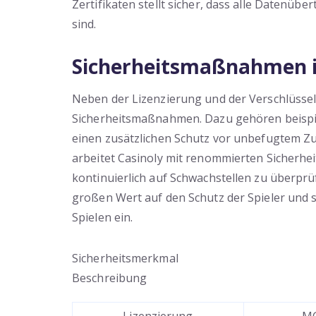
Zertifikaten stellt sicher, dass alle Datenü
sind.
Sicherheitsmaßnahmen i
Neben der Lizenzierung und der Verschlüssel
Sicherheitsmaßnahmen. Dazu gehören beispiel
einen zusätzlichen Schutz vor unbefugtem Zug
arbeitet Casinoly mit renommierten Sicherh
kontinuierlich auf Schwachstellen zu überpr
großen Wert auf den Schutz der Spieler und 
Spielen ein.
Sicherheitsmerkmal
Beschreibung