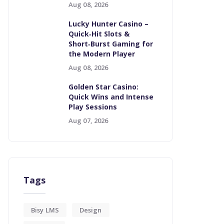
Aug 08, 2026
Lucky Hunter Casino –
Quick‑Hit Slots &
Short‑Burst Gaming for
the Modern Player
Aug 08, 2026
Golden Star Casino:
Quick Wins and Intense
Play Sessions
Aug 07, 2026
Tags
Bisy LMS
Design