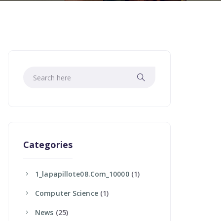
Categories
1_lapapillote08.com_10000
(1)
Computer Science
(1)
News
(25)