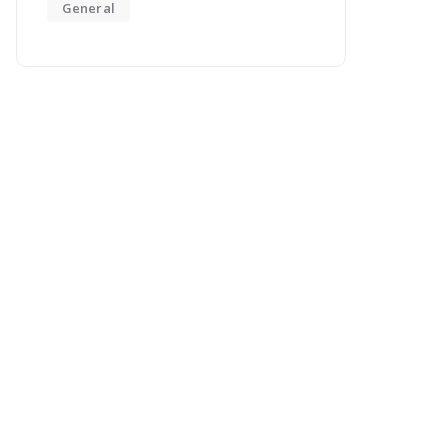
General