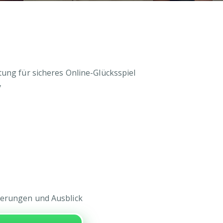
ung für sicheres Online-Glücksspiel
y
serungen und Ausblick