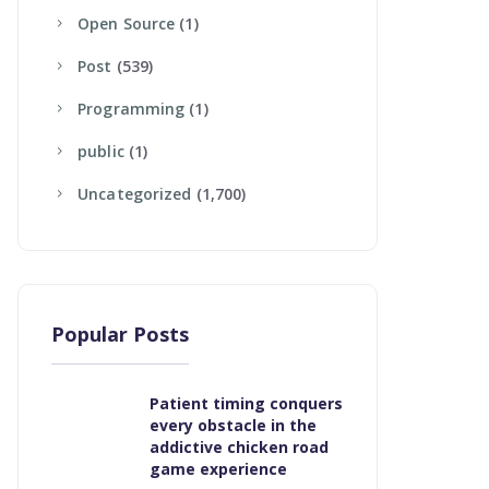
Open Source
(1)
Post
(539)
Programming
(1)
Public
(1)
Uncategorized
(1,700)
Popular Posts
Patient timing conquers
every obstacle in the
addictive chicken road
game experience