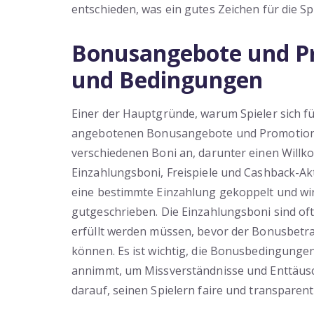
entschieden, was ein gutes Zeichen für die Spie
Bonusangebote und Pr
und Bedingungen
Einer der Hauptgründe, warum Spieler sich fü
angebotenen Bonusangebote und Promotionen
verschiedenen Boni an, darunter einen Will
Einzahlungsboni, Freispiele und Cashback-Ak
eine bestimmte Einzahlung gekoppelt und wir
gutgeschrieben. Die Einzahlungsboni sind o
erfüllt werden müssen, bevor der Bonusbetr
können. Es ist wichtig, die Bonusbedingunge
annimmt, um Missverständnisse und Enttäusc
darauf, seinen Spielern faire und transpar