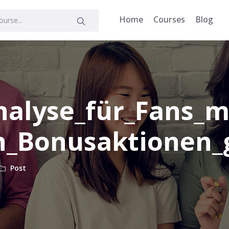
Home
Courses
Blog
nalyse_für_Fans_m
n_Bonusaktionen_
Post