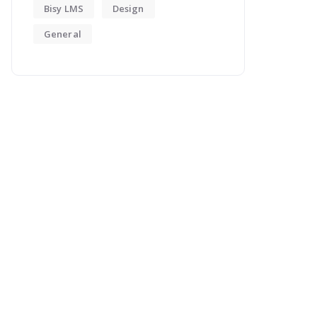
Bisy LMS
Design
General