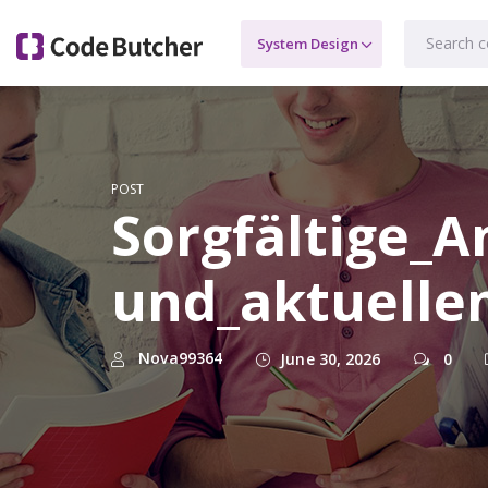
POST
Sorgfältige_A
und_aktuelle
Nova99364
June 30, 2026
0