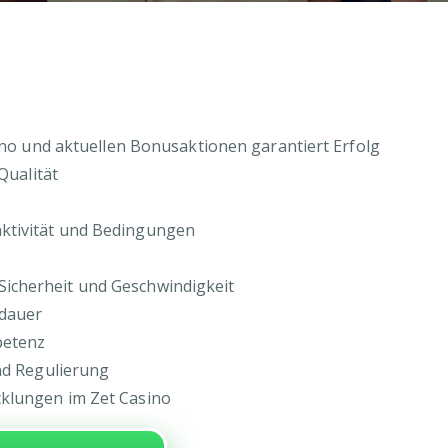
sino und aktuellen Bonusaktionen garantiert Erfolg
Qualität
ktivität und Bedingungen
icherheit und Geschwindigkeit
sdauer
petenz
nd Regulierung
klungen im Zet Casino