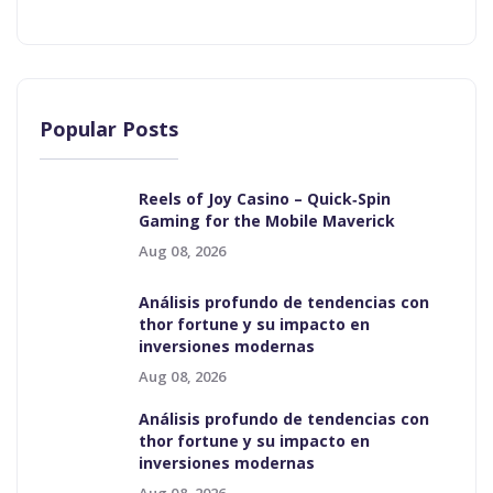
Popular Posts
Reels of Joy Casino – Quick‑Spin
Gaming for the Mobile Maverick
Aug 08, 2026
Análisis profundo de tendencias con
thor fortune y su impacto en
inversiones modernas
Aug 08, 2026
Análisis profundo de tendencias con
thor fortune y su impacto en
inversiones modernas