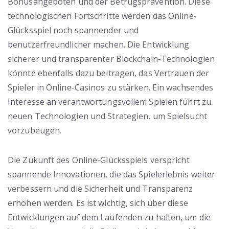
Bonusangeboten und der Betrugsprävention. Diese
technologischen Fortschritte werden das Online-
Glücksspiel noch spannender und
benutzerfreundlicher machen. Die Entwicklung
sicherer und transparenter Blockchain-Technologien
könnte ebenfalls dazu beitragen, das Vertrauen der
Spieler in Online-Casinos zu stärken. Ein wachsendes
Interesse an verantwortungsvollem Spielen führt zu
neuen Technologien und Strategien, um Spielsucht
vorzubeugen.
Die Zukunft des Online-Glücksspiels verspricht
spannende Innovationen, die das Spielerlebnis weiter
verbessern und die Sicherheit und Transparenz
erhöhen werden. Es ist wichtig, sich über diese
Entwicklungen auf dem Laufenden zu halten, um die