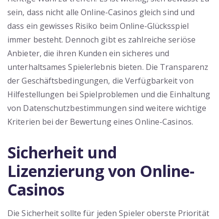
sein, dass nicht alle Online-Casinos gleich sind und
dass ein gewisses Risiko beim Online-Glücksspiel
immer besteht. Dennoch gibt es zahlreiche seriöse
Anbieter, die ihren Kunden ein sicheres und
unterhaltsames Spielerlebnis bieten. Die Transparenz
der Geschäftsbedingungen, die Verfügbarkeit von
Hilfestellungen bei Spielproblemen und die Einhaltung
von Datenschutzbestimmungen sind weitere wichtige
Kriterien bei der Bewertung eines Online-Casinos.
Sicherheit und
Lizenzierung von Online-
Casinos
Die Sicherheit sollte für jeden Spieler oberste Priorität