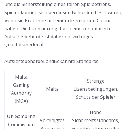
und die Sicherstellung eines fairen Spielbetriebs.
Spieler können sich bei diesen Behörden beschweren,
wenn sie Probleme mit einem lizenzierten Casino
haben. Die Lizenzierung durch eine renommierte
Aufsichtsbehörde ist daher ein wichtiges
Qualitätsmerkmal.
AufsichtsbehördeLandBekannte Standards
Malta
Strenge
Gaming
Malta
Lizenzbedingungen,
Authority
Schutz der Spieler
(MGA)
Hohe
UK Gambling
Vereinigtes
Sicherheitsstandards,
Commission
Königreich
verantwortungsvolles