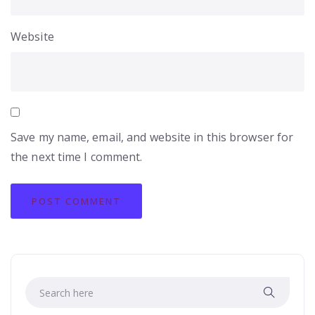
Website
Save my name, email, and website in this browser for
the next time I comment.