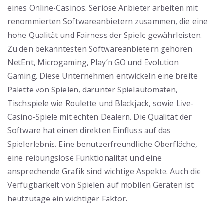
eines Online-Casinos. Seriöse Anbieter arbeiten mit
renommierten Softwareanbietern zusammen, die eine
hohe Qualität und Fairness der Spiele gewährleisten.
Zu den bekanntesten Softwareanbietern gehören
NetEnt, Microgaming, Play’n GO und Evolution
Gaming. Diese Unternehmen entwickeln eine breite
Palette von Spielen, darunter Spielautomaten,
Tischspiele wie Roulette und Blackjack, sowie Live-
Casino-Spiele mit echten Dealern. Die Qualität der
Software hat einen direkten Einfluss auf das
Spielerlebnis. Eine benutzerfreundliche Oberfläche,
eine reibungslose Funktionalität und eine
ansprechende Grafik sind wichtige Aspekte. Auch die
Verfügbarkeit von Spielen auf mobilen Geräten ist
heutzutage ein wichtiger Faktor.