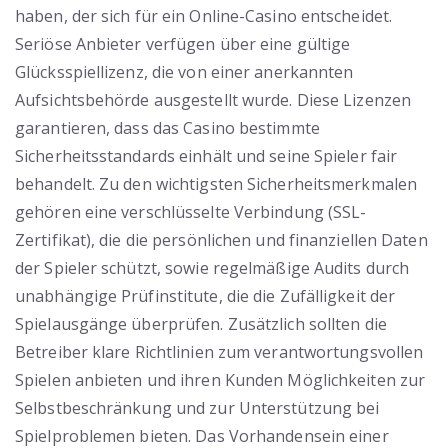
haben, der sich für ein Online-Casino entscheidet.
Seriöse Anbieter verfügen über eine gültige
Glücksspiellizenz, die von einer anerkannten
Aufsichtsbehörde ausgestellt wurde. Diese Lizenzen
garantieren, dass das Casino bestimmte
Sicherheitsstandards einhält und seine Spieler fair
behandelt. Zu den wichtigsten Sicherheitsmerkmalen
gehören eine verschlüsselte Verbindung (SSL-
Zertifikat), die die persönlichen und finanziellen Daten
der Spieler schützt, sowie regelmäßige Audits durch
unabhängige Prüfinstitute, die die Zufälligkeit der
Spielausgänge überprüfen. Zusätzlich sollten die
Betreiber klare Richtlinien zum verantwortungsvollen
Spielen anbieten und ihren Kunden Möglichkeiten zur
Selbstbeschränkung und zur Unterstützung bei
Spielproblemen bieten. Das Vorhandensein einer