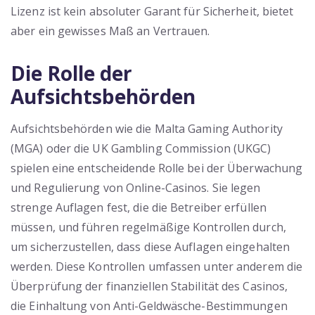
Lizenz ist kein absoluter Garant für Sicherheit, bietet
aber ein gewisses Maß an Vertrauen.
Die Rolle der
Aufsichtsbehörden
Aufsichtsbehörden wie die Malta Gaming Authority
(MGA) oder die UK Gambling Commission (UKGC)
spielen eine entscheidende Rolle bei der Überwachung
und Regulierung von Online-Casinos. Sie legen
strenge Auflagen fest, die die Betreiber erfüllen
müssen, und führen regelmäßige Kontrollen durch,
um sicherzustellen, dass diese Auflagen eingehalten
werden. Diese Kontrollen umfassen unter anderem die
Überprüfung der finanziellen Stabilität des Casinos,
die Einhaltung von Anti-Geldwäsche-Bestimmungen