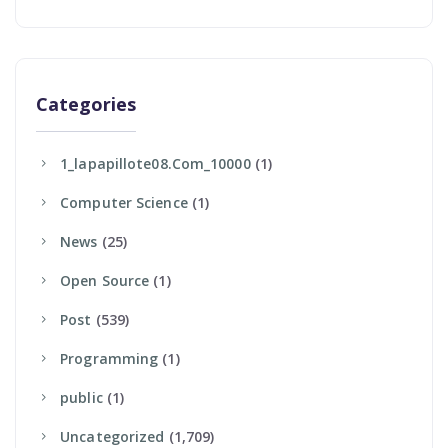
Categories
1_lapapillote08.com_10000
(1)
Computer Science
(1)
News
(25)
Open Source
(1)
Post
(539)
Programming
(1)
Public
(1)
Uncategorized
(1,709)