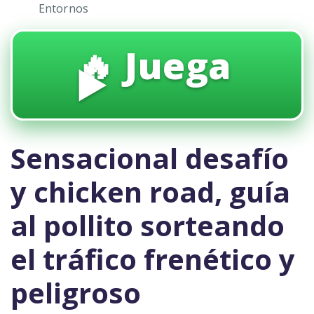
Entornos
🔥 Juega
▶️
Sensacional desafío
y chicken road, guía
al pollito sorteando
el tráfico frenético y
peligroso