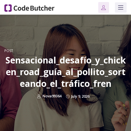
POST
Sensacional_desafío_y_chick
en_road_guía_al_pollito_sort
eando_el_tráfico_fren
Nova99364
July 9, 2026