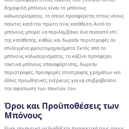
δημοφιλή μπόνους είναι το μπόνους
καλωσορίσματος, το οποίο προσφέρεται στους νέους
παίκτες κατά την πρώτη τους κατάθεση. Αυτό το
μπόνους μπορεί να περιλαμβάνει ένα ποσοστό επί
της κατάθεσης, καθώς και δωρεάν περιστροφές σε
επιλεγμένα φρουτομηχανήματα. Εκτός από το
μπόνους καλωσορίσματος, το καζίνο προσφέρει
τακτικά μπόνους επαναφόρτισης, δωρεάν
περιστροφές, προσφορές επιστροφής χρημάτων και
άλλες προωθητικές ενέργειες για να επιβραβεύσει
την αφοσίωση των παικτών του.
Όροι και Προϋποθέσεις των
Μπόνους
Είναι σημαντικό να διαβάζετε προσεκτικά τους όρους