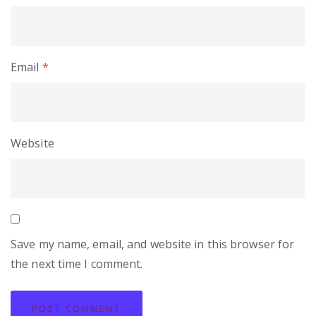
Email
*
Website
Save my name, email, and website in this browser for
the next time I comment.