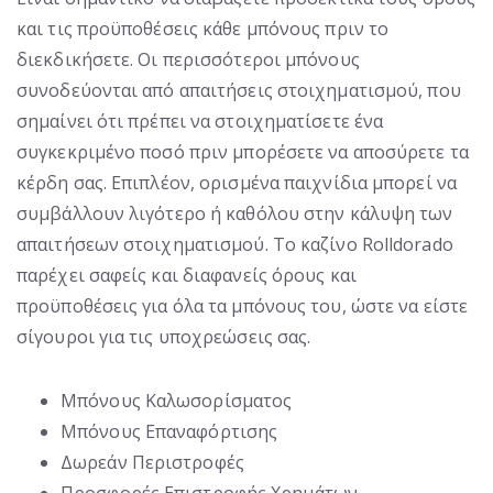
και τις προϋποθέσεις κάθε μπόνους πριν το
διεκδικήσετε. Οι περισσότεροι μπόνους
συνοδεύονται από απαιτήσεις στοιχηματισμού, που
σημαίνει ότι πρέπει να στοιχηματίσετε ένα
συγκεκριμένο ποσό πριν μπορέσετε να αποσύρετε τα
κέρδη σας. Επιπλέον, ορισμένα παιχνίδια μπορεί να
συμβάλλουν λιγότερο ή καθόλου στην κάλυψη των
απαιτήσεων στοιχηματισμού. Το καζίνο Rolldorado
παρέχει σαφείς και διαφανείς όρους και
προϋποθέσεις για όλα τα μπόνους του, ώστε να είστε
σίγουροι για τις υποχρεώσεις σας.
Μπόνους Καλωσορίσματος
Μπόνους Επαναφόρτισης
Δωρεάν Περιστροφές