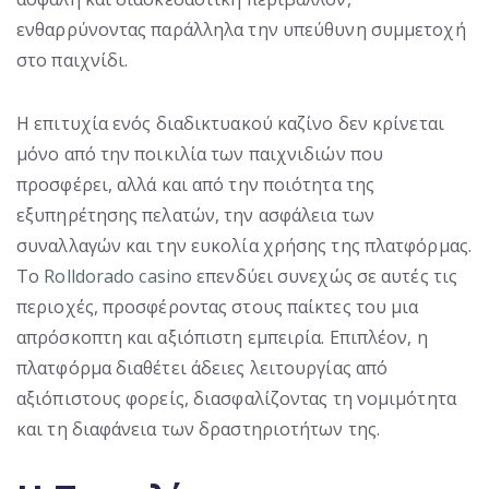
ενθαρρύνοντας παράλληλα την υπεύθυνη συμμετοχή
στο παιχνίδι.
Η επιτυχία ενός διαδικτυακού καζίνο δεν κρίνεται
μόνο από την ποικιλία των παιχνιδιών που
προσφέρει, αλλά και από την ποιότητα της
εξυπηρέτησης πελατών, την ασφάλεια των
συναλλαγών και την ευκολία χρήσης της πλατφόρμας.
Το
Rolldorado casino
επενδύει συνεχώς σε αυτές τις
περιοχές, προσφέροντας στους παίκτες του μια
απρόσκοπτη και αξιόπιστη εμπειρία. Επιπλέον, η
πλατφόρμα διαθέτει άδειες λειτουργίας από
αξιόπιστους φορείς, διασφαλίζοντας τη νομιμότητα
και τη διαφάνεια των δραστηριοτήτων της.