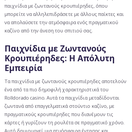
παιχνίδια με ζωντανούς κρουπιέρηδες, όπου
μπορείτε να αλληλεπιδράσετε με άλλους παίκτες και
να απολαύσετε την ατμόσφαιρα ενός πραγματικού
καζίνο από την άνεση του σπιτιού σας.
Παιχνίδια με Ζωντανούς
Κρουπιέρηδες: Η Απόλυτη
Εμπειρία
Τα παιχνίδια με ζωντανούς κρουπιέρηδες αποτελούν
ένα από τα πιο δημοφιλή χαρακτηριστικά του
Rolldorado casino. Αυτά τα παιχνίδια μεταδίδονται
ζωντανά από επαγγελματικά στούντιο καζίνο, με
πραγματικούς κρουπιέρηδες που διανέμουν τις
κάρτες ή γυρίζουν τη ρουλέτα σε πραγματικό χρόνο.
Αυτό δημιουργεί μια ατμόσφαιρα έντασης και