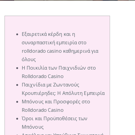
Εξαιρετικά κέρδη και η
συναρπαστική εμπειρία στο
rolldorado casino καθημερινά για
όλους
Η Ποικιλία των Παιχνιδιών στο
Rolldorado Casino
Παιχνίδια με Ζωντανούς
Κρουπιέρηδες: Η Απόλυτη Εμπειρία
Μπόνους και Προσφορές στο
Rolldorado Casino
Όροι και Προϋποθέσεις των
Μπόνους