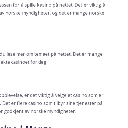
sen for å spille kasino på nettet. Det er viktig å
t av norske myndigheter, og det er mange norske
.
 du lese mer om temaet på nettet. Det er mange
ekte casinoet for deg.
opplevelse, er det viktig å velge et casino som er
Det er flere casino som tilbyr sine tjenester på
m er godkjent av norske myndigheter.