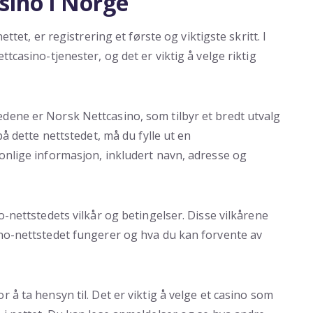
sino i Norge
ettet, er registrering et første og viktigste skritt. I
tcasino-tjenester, og det er viktig å velge riktig
dene er Norsk Nettcasino, som tilbyr et bredt utvalg
på dette nettstedet, må du fylle ut en
onlige informasjon, inkludert navn, adresse og
o-nettstedets vilkår og betingelser. Disse vilkårene
ino-nettstedet fungerer og hva du kan forvente av
 å ta hensyn til. Det er viktig å velge et casino som