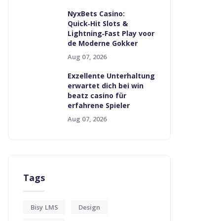
NyxBets Casino:
Quick‑Hit Slots &
Lightning‑Fast Play voor
de Moderne Gokker
Aug 07, 2026
Exzellente Unterhaltung
erwartet dich bei win
beatz casino für
erfahrene Spieler
Aug 07, 2026
Tags
Bisy LMS
Design