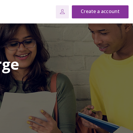
Create a account
rge