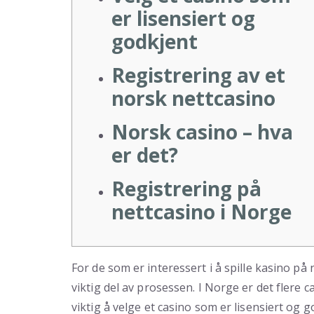
er lisensiert og
godkjent
Registrering av et
norsk nettcasino
Norsk casino – hva
er det?
Registrering på
nettcasino i Norge
For de som er interessert i å spille kasino på 
viktig del av prosessen. I Norge er det flere c
viktig å velge et casino som er lisensiert og