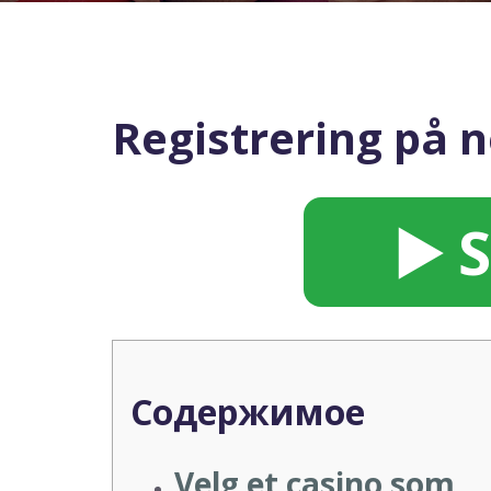
Registrering på n
▶️ 
Содержимое
Velg et casino som