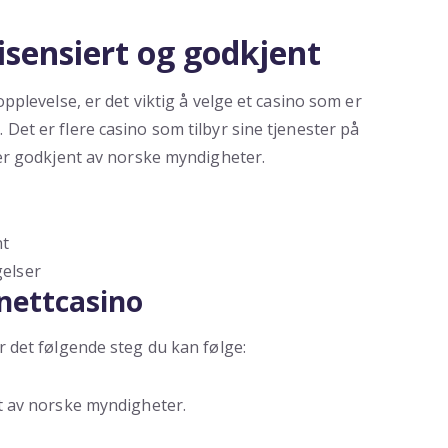
lisensiert og godkjent
opplevelse, er det viktig å velge et casino som er
Det er flere casino som tilbyr sine tjenester på
m er godkjent av norske myndigheter.
nt
gelser
 nettcasino
r det følgende steg du kan følge:
nt av norske myndigheter.