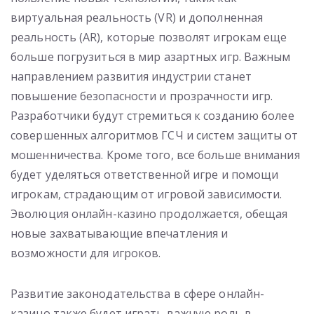
виртуальная реальность (VR) и дополненная
реальность (AR), которые позволят игрокам еще
больше погрузиться в мир азартных игр. Важным
направлением развития индустрии станет
повышение безопасности и прозрачности игр.
Разработчики будут стремиться к созданию более
совершенных алгоритмов ГСЧ и систем защиты от
мошенничества. Кроме того, все больше внимания
будет уделяться ответственной игре и помощи
игрокам, страдающим от игровой зависимости.
Эволюция онлайн-казино продолжается, обещая
новые захватывающие впечатления и
возможности для игроков.
Развитие законодательства в сфере онлайн-
казино также будет играть важную роль в