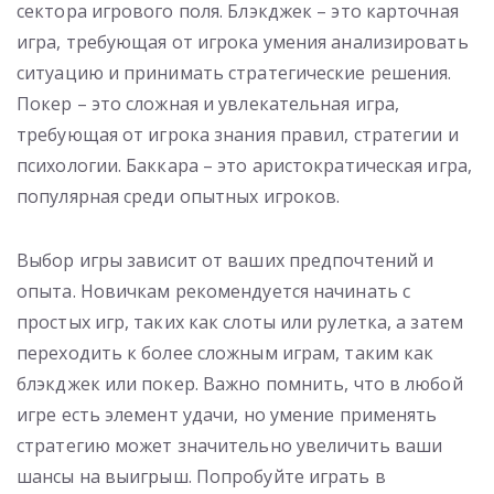
сектора игрового поля. Блэкджек – это карточная
игра, требующая от игрока умения анализировать
ситуацию и принимать стратегические решения.
Покер – это сложная и увлекательная игра,
требующая от игрока знания правил, стратегии и
психологии. Баккара – это аристократическая игра,
популярная среди опытных игроков.
Выбор игры зависит от ваших предпочтений и
опыта. Новичкам рекомендуется начинать с
простых игр, таких как слоты или рулетка, а затем
переходить к более сложным играм, таким как
блэкджек или покер. Важно помнить, что в любой
игре есть элемент удачи, но умение применять
стратегию может значительно увеличить ваши
шансы на выигрыш. Попробуйте играть в