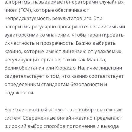
алгоритмы, называемые генераторами случайных
чисел (ГСЧ), которые обеспечивают
непредсказуемость результатов игр. Эти
алгоритмы регулярно проверяются независимыми
аудиторскими компаниями, чтобы гарантировать
их честность и прозрачность. Важно выбирать
казино, которые имеют лицензию от уважаемых
регулирующих органов, таких как Мальта,
Великобритания или Кюрасао. Наличие лицензии
свидетельствует о том, что казино соответствует
определенным стандартам безопасности и
надежности.
Еще один важный аспект – это выбор платежных
систем. Современные онлайн-казино предлагают
широкий выбор способов пополнения и вывода