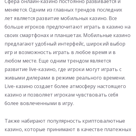
Сфера онлайн-казино постоянно развивается и
меняется. Одним из главных трендов последних
лет является развитие мобильных казино. Все
больше игроков предпочитают играть в казино на
своих смартфонах и планшетах. Мобильные казино
предлагают удобный интерфейс, широкий выбор
игр и возможность играть в любое время и в
любом месте. Еще одним трендом является
развитие live-казино, где игроки могут играть с
живыми дилерами в режиме реального времени.
Live-казино создает более атмосферу настоящего
казино и позволяет игрокам чувствовать себя
более вовлеченными в игру.
Также набирают популярность криптовалютные
казино, которые принимают в качестве платежных