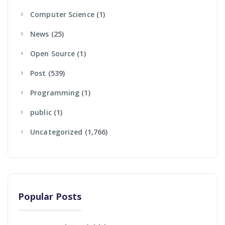
Computer Science
(1)
News
(25)
Open Source
(1)
Post
(539)
Programming
(1)
Public
(1)
Uncategorized
(1,766)
Popular Posts