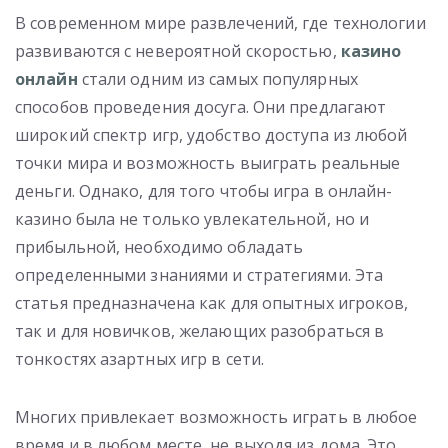
В современном мире развлечений, где технологии
развиваются с невероятной скоростью,
казино
онлайн
стали одним из самых популярных
способов проведения досуга. Они предлагают
широкий спектр игр, удобство доступа из любой
точки мира и возможность выиграть реальные
деньги. Однако, для того чтобы игра в онлайн-
казино была не только увлекательной, но и
прибыльной, необходимо обладать
определенными знаниями и стратегиями. Эта
статья предназначена как для опытных игроков,
так и для новичков, желающих разобраться в
тонкостях азартных игр в сети.
Многих привлекает возможность играть в любое
время и в любом месте, не выходя из дома. Это