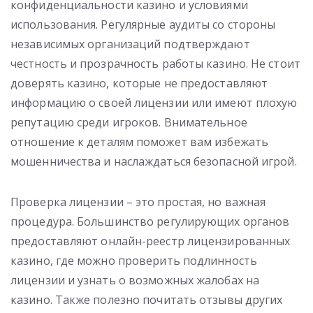
конфиденциальности казино и условиями
использования. Регулярные аудиты со стороны
независимых организаций подтверждают
честность и прозрачность работы казино. Не стоит
доверять казино, которые не предоставляют
информацию о своей лицензии или имеют плохую
репутацию среди игроков. Внимательное
отношение к деталям поможет вам избежать
мошенничества и наслаждаться безопасной игрой.
Проверка лицензии – это простая, но важная
процедура. Большинство регулирующих органов
предоставляют онлайн-реестр лицензированных
казино, где можно проверить подлинность
лицензии и узнать о возможных жалобах на
казино. Также полезно почитать отзывы других