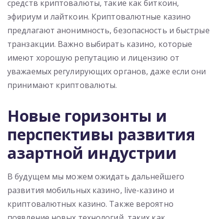
средств криптовалюты, такие как биткоин,
эфириум и лайткоин. Криптовалютные казино
предлагают анонимность, безопасность и быстрые
транзакции. Важно выбирать казино, которые
имеют хорошую репутацию и лицензию от
уважаемых регулирующих органов, даже если они
принимают криптовалюты.
Новые горизонты и
перспективы развития
азартной индустрии
В будущем мы можем ожидать дальнейшего
развития мобильных казино, live-казино и
криптовалютных казино. Также вероятно
появление новых технологий, таких как