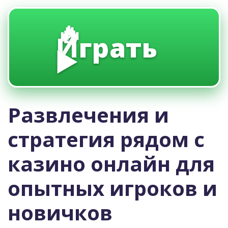
🔥
Играть
▶️
Развлечения и
стратегия рядом с
казино онлайн для
опытных игроков и
новичков