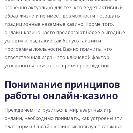
особенно актуально для тех, кто ведет активный
образ жизни и не имеет возможности посещать
традиционные наземные казино. Кроме того,
онлайн-казино часто предлагают более выгодные
условия игры, такие как бонусы, акции и
программы лояльности. Важно помнить, что
ответственная игра – это ключевой фактор
успешного и приятного времяпровождения.
Понимание принципов
работы онлайн-казино
Прежде чем погрузиться в мир азартных игр
онлайн, необходимо понимать, как устроены эти
платформы. Онлайн-казино используют сложные