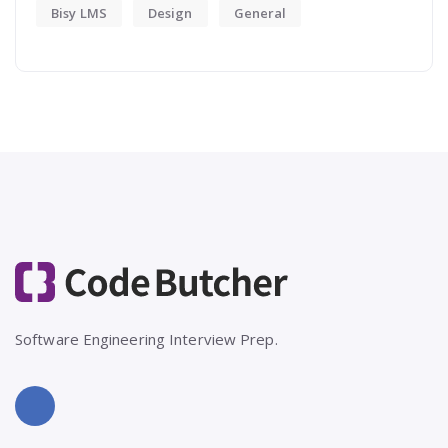
Bisy LMS
Design
General
Software Engineering Interview Prep.