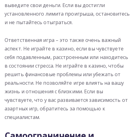
выведите свои деньги. Если вы достигли
установленного лимита проигрыша, остановитесь
и не пытайтесь отыграться.
Ответственная игра – это также очень важный
аспект. Не играйте в казино, если вы чувствуете
себя подавленным, расстроенным или находитесь
в состоянии стресса. Не играйте в казино, чтобы
решить финансовые проблемы или убежать от
реальности. Не позволяйте игре влиять на вашу
жизнь и отношения с близкими. Если вы
чувствуете, что у вас развивается зависимость от
азартных игр, обратитесь за помощью к
специалистам.
Самоограничение и