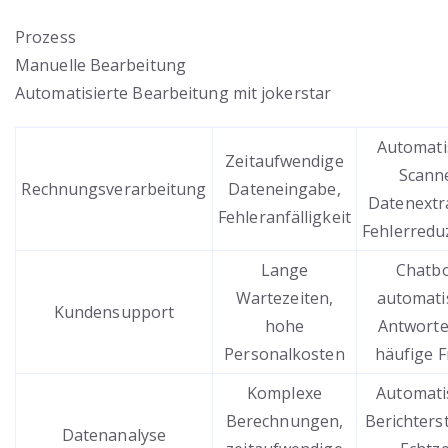
Prozess
Manuelle Bearbeitung
Automatisierte Bearbeitung mit jokerstar
Automati
Zeitaufwendige
Scann
Rechnungsverarbeitung
Dateneingabe,
Datenextr
Fehleranfälligkeit
Fehlerredu
Lange
Chatbo
Wartezeiten,
automati
Kundensupport
hohe
Antworte
Personalkosten
häufige 
Komplexe
Automati
Berechnungen,
Berichters
Datenanalyse