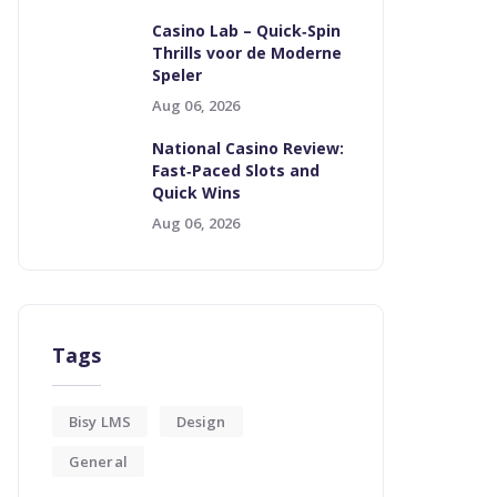
Casino Lab – Quick‑Spin
Thrills voor de Moderne
Speler
Aug 06, 2026
National Casino Review:
Fast‑Paced Slots and
Quick Wins
Aug 06, 2026
Tags
Bisy LMS
Design
General