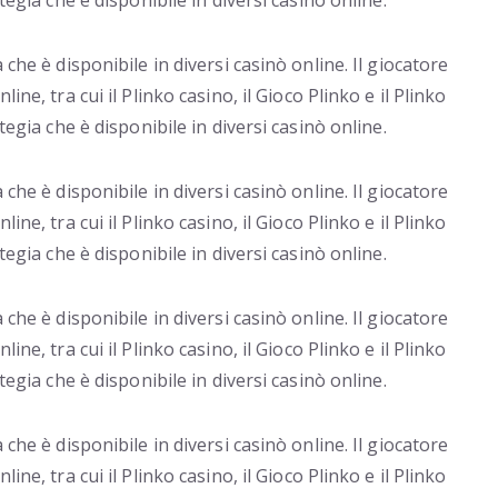
tegia che è disponibile in diversi casinò online.
che è disponibile in diversi casinò online. Il giocatore
ne, tra cui il Plinko casino, il Gioco Plinko e il Plinko
tegia che è disponibile in diversi casinò online.
che è disponibile in diversi casinò online. Il giocatore
ne, tra cui il Plinko casino, il Gioco Plinko e il Plinko
tegia che è disponibile in diversi casinò online.
che è disponibile in diversi casinò online. Il giocatore
ne, tra cui il Plinko casino, il Gioco Plinko e il Plinko
tegia che è disponibile in diversi casinò online.
che è disponibile in diversi casinò online. Il giocatore
ne, tra cui il Plinko casino, il Gioco Plinko e il Plinko