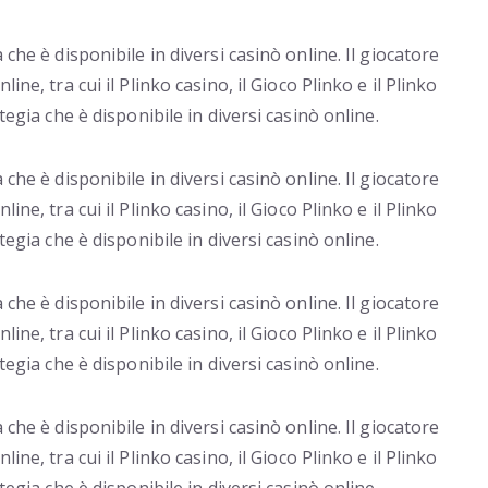
che è disponibile in diversi casinò online. Il giocatore
ne, tra cui il Plinko casino, il Gioco Plinko e il Plinko
tegia che è disponibile in diversi casinò online.
che è disponibile in diversi casinò online. Il giocatore
ne, tra cui il Plinko casino, il Gioco Plinko e il Plinko
tegia che è disponibile in diversi casinò online.
che è disponibile in diversi casinò online. Il giocatore
ne, tra cui il Plinko casino, il Gioco Plinko e il Plinko
tegia che è disponibile in diversi casinò online.
che è disponibile in diversi casinò online. Il giocatore
ne, tra cui il Plinko casino, il Gioco Plinko e il Plinko