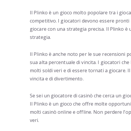
Il Plinko è un gioco molto popolare tra i gioc
competitivo. I giocatori devono essere pronti
giocare con una strategia precisa. Il Plinko è
strategia.
Il Plinko è anche noto per le sue recensioni pos
sua alta percentuale di vincita. I giocatori ch
molti soldi veri e di essere tornati a giocare. 
vincita e di divertimento.
Se sei un giocatore di casinò che cerca un gioco
Il Plinko è un gioco che offre molte opportunit
molti casinò online e offline. Non perdere l’op
veri.