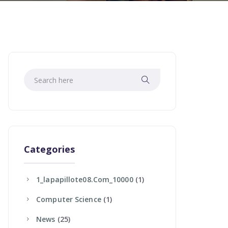
Categories
1_lapapillote08.com_10000
(1)
Computer Science
(1)
News
(25)