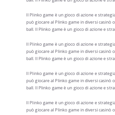
ball. Il Plinko game è un gioco di azione e stra
Il Plinko game è un gioco di azione e strategia 
può giocare al Plinko game in diversi casinò onli
ball. Il Plinko game è un gioco di azione e stra
Il Plinko game è un gioco di azione e strategia 
può giocare al Plinko game in diversi casinò onli
ball. Il Plinko game è un gioco di azione e stra
Il Plinko game è un gioco di azione e strategia 
può giocare al Plinko game in diversi casinò onli
ball. Il Plinko game è un gioco di azione e stra
Il Plinko game è un gioco di azione e strategia 
può giocare al Plinko game in diversi casinò onli