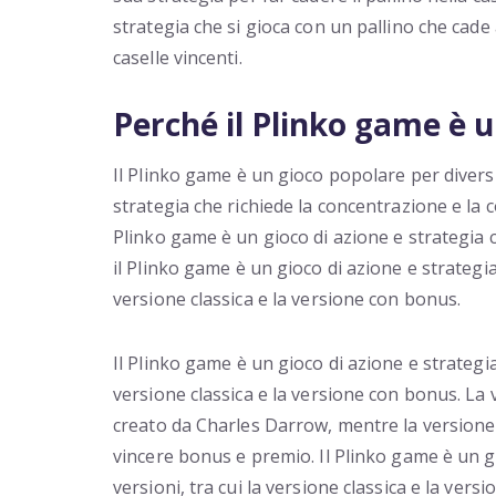
strategia che si gioca con un pallino che cade 
caselle vincenti.
Perché il Plinko game è 
Il Plinko game è un gioco popolare per diversi
strategia che richiede la concentrazione e la 
Plinko game è un gioco di azione e strategia ch
il Plinko game è un gioco di azione e strategia 
versione classica e la versione con bonus.
Il Plinko game è un gioco di azione e strategia 
versione classica e la versione con bonus. La v
creato da Charles Darrow, mentre la versione 
vincere bonus e premio. Il Plinko game è un gi
versioni, tra cui la versione classica e la vers