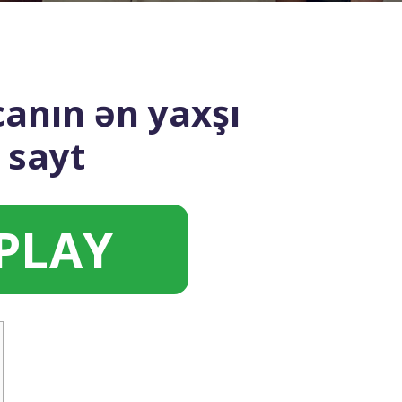
canın ən yaxşı
 sayt
 PLAY