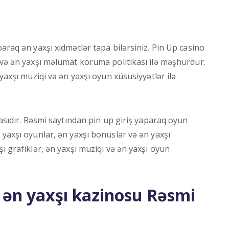
araq ən yaxşı xidmətlər tapa bilərsiniz. Pin Up casino
 və ən yaxşı məlumat koruma politikası ilə məşhurdur.
yaxşı muziqi və ən yaxşı oyun xüsusiyyətlər ilə
lasıdır. Rəsmi saytından pin up giriş yaparaq oyun
 yaxşı oyunlar, ən yaxşı bonuslar və ən yaxşı
ı grafiklər, ən yaxşı muziqi və ən yaxşı oyun
 ən yaxşı kazinosu Rəsmi