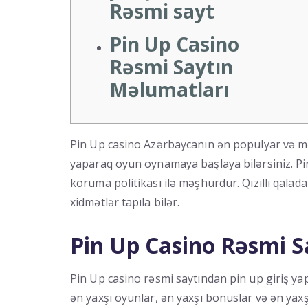
Rəsmi sayt
Pin Up Casino
Rəsmi Saytın
Məlumatları
Pin Up casino Azərbaycanın ən populyar və məşh
yaparaq oyun oynamaya başlaya bilərsiniz. P
koruma politikası ilə məşhurdur. Qızıllı qalad
xidmətlər tapıla bilər.
Pin Up Casino Rəsmi S
Pin Up casino rəsmi saytından pin up giriş y
ən yaxşı oyunlar, ən yaxşı bonuslar və ən yaxş