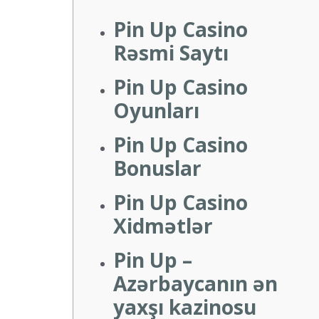
Pin Up Casino
Rəsmi Saytı
Pin Up Casino
Oyunları
Pin Up Casino
Bonuslar
Pin Up Casino
Xidmətlər
Pin Up –
Azərbaycanın ən
yaxşı kazinosu