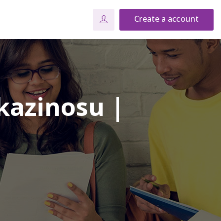
Create a account
kazinosu |