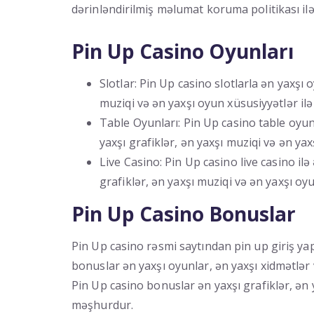
dərinləndirilmiş məlumat koruma politikası i
Pin Up Casino Oyunları
Slotlar: Pin Up casino slotlarla ən yaxşı o
muziqi və ən yaxşı oyun xüsusiyyətlər il
Table Oyunları: Pin Up casino table oyunl
yaxşı grafiklər, ən yaxşı muziqi və ən ya
Live Casino: Pin Up casino live casino ilə 
grafiklər, ən yaxşı muziqi və ən yaxşı oy
Pin Up Casino Bonuslar
Pin Up casino rəsmi saytından pin up giriş yap
bonuslar ən yaxşı oyunlar, ən yaxşı xidmətlər
Pin Up casino bonuslar ən yaxşı grafiklər, ən 
məşhurdur.