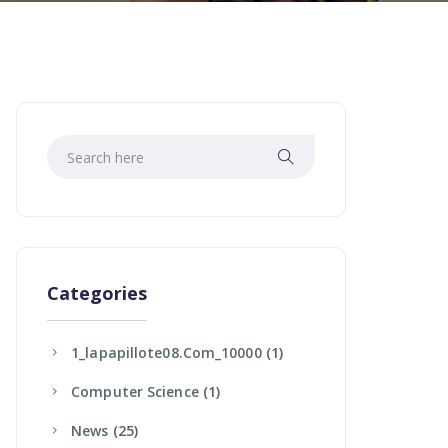
Categories
1_lapapillote08.com_10000
(1)
Computer Science
(1)
News
(25)