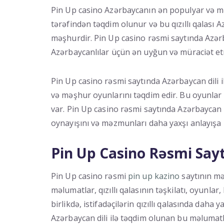
Pin Up casino Azərbaycanın ən populyar və məş
tərəfindən təqdim olunur və bu qızıllı qalası
məşhurdir. Pin Up casino rəsmi saytında Azərba
Azərbaycanlılar üçün ən uyğun və müraciət et
Pin Up casino rəsmi saytında Azərbaycan dili i
və məşhur oyunlarını təqdim edir. Bu oyunlar ar
var. Pin Up casino rəsmi saytında Azərbaycan d
oynayışını və məzmunları daha yaxşı anlayışa 
Pin Up Casino Rəsmi Say
Pin Up casino rəsmi
pin up kazino
saytının mə
məlumatlar, qızıllı qalasının təşkilatı, oyunl
birlikdə, istifadəçilərin qızıllı qalasında daha
Azərbaycan dili ilə təqdim olunan bu məlumatla