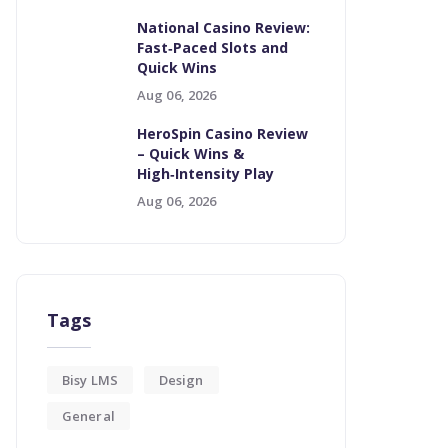
National Casino Review:
Fast‑Paced Slots and
Quick Wins
Aug 06, 2026
HeroSpin Casino Review
– Quick Wins &
High‑Intensity Play
Aug 06, 2026
Tags
Bisy LMS
Design
General