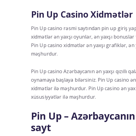
Pin Up Casino Xidmətlər
Pin Up casino rəsmi saytından pin up giriş yap
xidmətlər ən yaxşı oyunlar, ən yaxşı bonuslar
Pin Up casino xidmətlər ən yaxşı grafiklər, ən 
məşhurdur.
Pin Up casino Azərbaycanın ən yaxşı qızıllı qa
oynamaya başlaya bilərsiniz. Pin Up casino ən
xidmətlər ilə məşhurdur. Pin Up casino ən yaxş
xüsusiyyətlər ilə məşhurdur.
Pin Up – Azərbaycanın
sayt