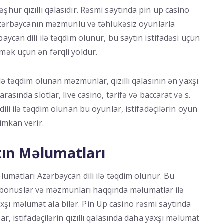
hur qızıllı qalasıdır. Rəsmi saytında pin up casino
 Azərbaycanın məzmunlu və təhlükəsiz oyunlarla
ycan dili ilə təqdim olunur, bu saytın istifadəsi üçün
mək üçün ən fərqli yoldur.
lə təqdim olunan məzmunlar, qızıllı qalasının ən yaxşı
asında slotlar, live casino, tarifə və baccarat və s.
ili ilə təqdim olunan bu oyunlar, istifadəçilərin oyun
imkan verir.
tın Məlumatları
lumatları Azərbaycan dili ilə təqdim olunur. Bu
ar, bonuslar və məzmunları haqqında məlumatlar ilə
 yaxşı məlumat ala bilər. Pin Up casino rəsmi saytında
r, istifadəçilərin qızıllı qalasında daha yaxşı məlumat