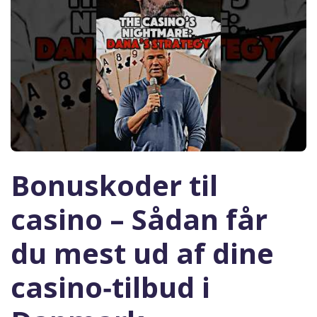
Bonuskoder til
casino – Sådan får
du mest ud af dine
casino‑tilbud i