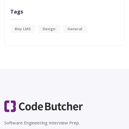
Tags
Bisy LMS
Design
General
Software Engineering Interview Prep.