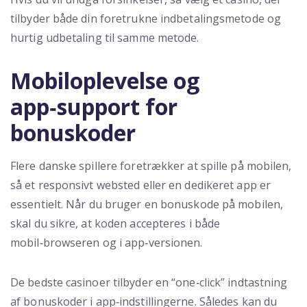
tilbyder både din foretrukne indbetalingsmetode og
hurtig udbetaling til samme metode.
Mobiloplevelse og
app‑support for
bonuskoder
Flere danske spillere foretrækker at spille på mobilen,
så et responsivt websted eller en dedikeret app er
essentielt. Når du bruger en bonuskode på mobilen,
skal du sikre, at koden accepteres i både
mobil‑browseren og i app‑versionen.
De bedste casinoer tilbyder en “one‑click” indtastning
af bonuskoder i app‑indstillingerne. Således kan du