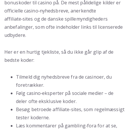
bonuskoder til casino på. De mest pålidelige kilder er
officielle casino‑nyhedsbreve, anerkendte
affiliate‑sites og de danske spillemyndigheders
anbefalinger, som ofte indeholder links til licenserede
udbydere.
Her er en hurtig tjekliste, så du ikke går glip af de
bedste koder:
Tilmeld dig nyhedsbreve fra de casinoer, du
foretrækker.
Følg casino‑eksperter på sociale medier – de
deler ofte eksklusive koder.
Besøg betroede affiliate‑sites, som regelmæssigt
tester koderne.
Læs kommentarer på gambling‑fora for at se,