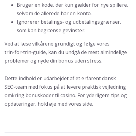
Bruger en kode, der kun gælder for nye spillere,
selvom de allerede har en konto.
Ignorerer betalings- og udbetalingsgrænser,
som kan begrænse gevinster.
Ved at læse vilkårene grundigt og følge vores
trin‑for‑trin‑guide, kan du undgå de mest almindelige
problemer og nyde din bonus uden stress.
Dette indhold er udarbejdet af et erfarent dansk
SEO‑team med fokus på at levere praktisk vejledning
omkring bonuskoder til casino. For yderligere tips og
opdateringer, hold øje med vores side.