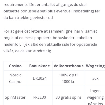
requirements. Det er antallet af gange, du skal
omsætte bonusbeløbet (plus eventuel indbetaling) før
du kan trække gevinster ud.
For at gøre det lettere at sammenligne, har vi samlet
nogle af de mest populære bonuskoder i tabellen
nedenfor. Tjek altid den aktuelle side for opdaterede
vilkår, da de kan ændre sig.
Casino
Bonuskode
Velkomstbonus
Wagering
Nordic
100% op til
DK2024
30x
Casino
1000 kr.
Ingen
SpinMaster
FREE30
30 gratis spins
wagering
på spins