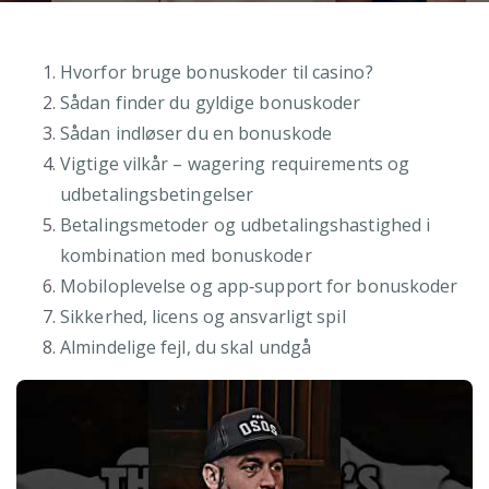
Hvorfor bruge bonuskoder til casino?
Sådan finder du gyldige bonuskoder
Sådan indløser du en bonuskode
Vigtige vilkår – wagering requirements og
udbetalingsbetingelser
Betalingsmetoder og udbetalingshastighed i
kombination med bonuskoder
Mobiloplevelse og app‑support for bonuskoder
Sikkerhed, licens og ansvarligt spil
Almindelige fejl, du skal undgå