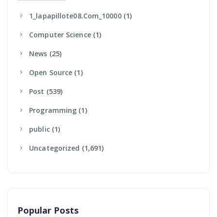
1_lapapillote08.com_10000
(1)
Computer Science
(1)
News
(25)
Open Source
(1)
Post
(539)
Programming
(1)
Public
(1)
Uncategorized
(1,691)
Popular Posts