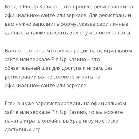
Вход в Pin Up Казино – это процесс регистрации на
официальном сайте или зеркале. Для регистрации
вам нужно заполнить форму, указав свои личные
данные, а также выбрать валюту и способ оплаты.
Важно помнить, что регистрация на официальном
сайте или зеркале Pin Up Казино – это
обязательный шаг для доступа к играм. Без
регистрации вы не сможете играть на
официальном сайте или зеркале.
Если вы уже зарегистрированы на официальном
сайте или зеркале Pin Up Казино, то вы можете
начать играть онлайн, выбрав игру из списка
доступных игр.