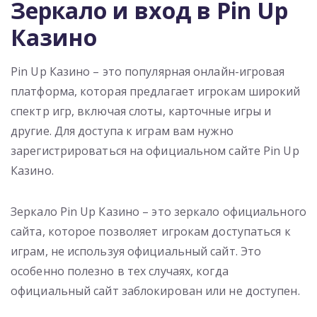
Зеркало и вход в Pin Up
Казино
Pin Up Казино – это популярная онлайн-игровая
платформа, которая предлагает игрокам широкий
спектр игр, включая слоты, карточные игры и
другие. Для доступа к играм вам нужно
зарегистрироваться на официальном сайте Pin Up
Казино.
Зеркало Pin Up Казино – это зеркало официального
сайта, которое позволяет игрокам доступаться к
играм, не используя официальный сайт. Это
особенно полезно в тех случаях, когда
официальный сайт заблокирован или не доступен.