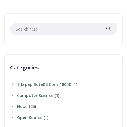
Categories
1_lapapillote08.com_10000
(1)
Computer Science
(1)
News
(25)
Open Source
(1)