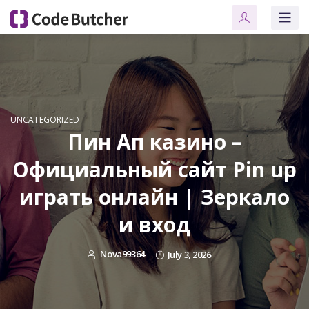
UNCATEGORIZED
Пин Ап казино –
Официальный сайт Pin up
играть онлайн | Зеркало
и вход
Nova99364
July 3, 2026