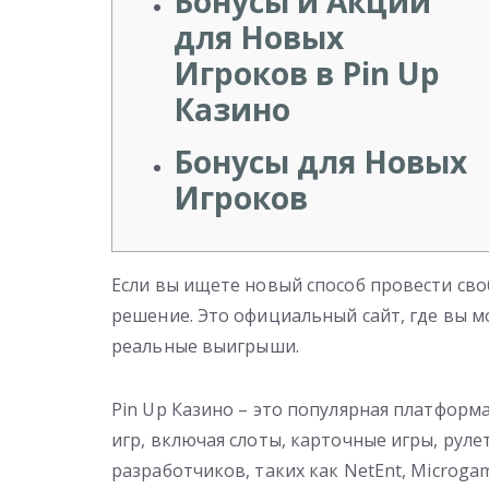
Бонусы и Акции
для Новых
Игроков в Pin Up
Казино
Бонусы для Новых
Игроков
Если вы ищете новый способ провести сво
решение. Это официальный сайт, где вы м
реальные выигрыши.
Pin Up Казино – это популярная платформ
игр, включая слоты, карточные игры, руле
разработчиков, таких как NetEnt, Microgami