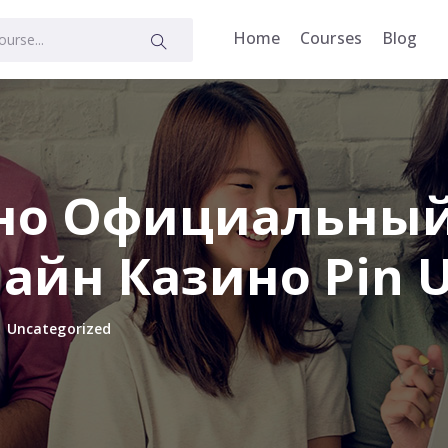
Home
Courses
Blog
но Официальный
айн Казино Pin 
Uncategorized