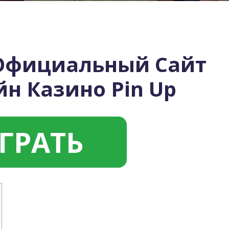
 Официальный Сайт
йн Казино Pin Up
ИГРАТЬ