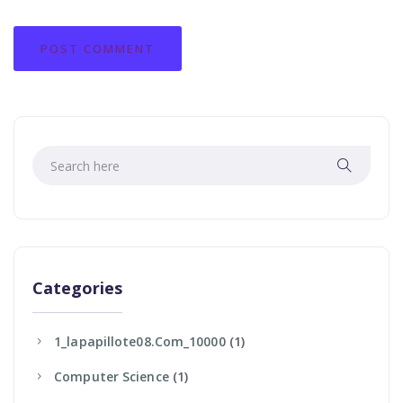
Categories
1_lapapillote08.com_10000
(1)
Computer Science
(1)