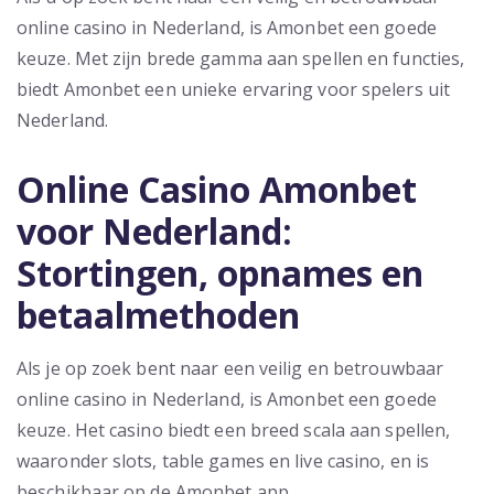
online casino in Nederland, is Amonbet een goede
keuze. Met zijn brede gamma aan spellen en functies,
biedt Amonbet een unieke ervaring voor spelers uit
Nederland.
Online Casino Amonbet
voor Nederland:
Stortingen, opnames en
betaalmethoden
Als je op zoek bent naar een veilig en betrouwbaar
online casino in Nederland, is Amonbet een goede
keuze. Het casino biedt een breed scala aan spellen,
waaronder slots, table games en live casino, en is
beschikbaar op de Amonbet app.