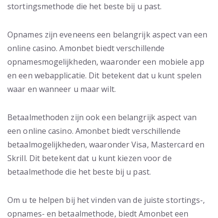
stortingsmethode die het beste bij u past.
Opnames zijn eveneens een belangrijk aspect van een
online casino. Amonbet biedt verschillende
opnamesmogelijkheden, waaronder een mobiele app
en een webapplicatie. Dit betekent dat u kunt spelen
waar en wanneer u maar wilt.
Betaalmethoden zijn ook een belangrijk aspect van
een online casino. Amonbet biedt verschillende
betaalmogelijkheden, waaronder Visa, Mastercard en
Skrill. Dit betekent dat u kunt kiezen voor de
betaalmethode die het beste bij u past.
Om u te helpen bij het vinden van de juiste stortings-,
opnames- en betaalmethode, biedt Amonbet een