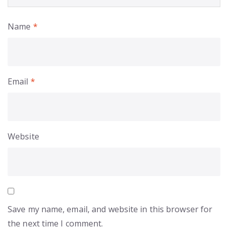
Name
*
Email
*
Website
Save my name, email, and website in this browser for
the next time I comment.