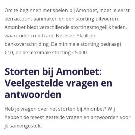
Om te beginnen met spelen bij Amonbet, moet je eerst
een account aanmaken en een storting uitvoeren.
Amonbet biedt verschillende stortingsmogelijkheden,
waaronder creditcard, Neteller, Skrill en
bankoverschrijding. De minimale storting bedraagt
€10, en de maximale storting €5.000.
Storten bij Amonbet:
Veelgestelde vragen en
antwoorden
Heb je vragen over het storten bij Amonbet? Wij
hebben de meest gestelde vragen en antwoorden voor
je samengesteld.