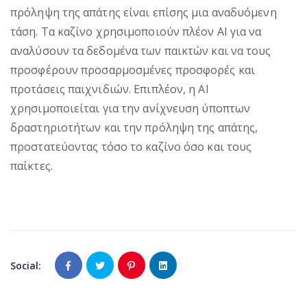
πρόληψη της απάτης είναι επίσης μια αναδυόμενη
τάση. Τα καζίνο χρησιμοποιούν πλέον AI για να
αναλύσουν τα δεδομένα των παικτών και να τους
προσφέρουν προσαρμοσμένες προσφορές και
προτάσεις παιχνιδιών. Επιπλέον, η AI
χρησιμοποιείται για την ανίχνευση ύποπτων
δραστηριοτήτων και την πρόληψη της απάτης,
προστατεύοντας τόσο το καζίνο όσο και τους
παίκτες.
Social: