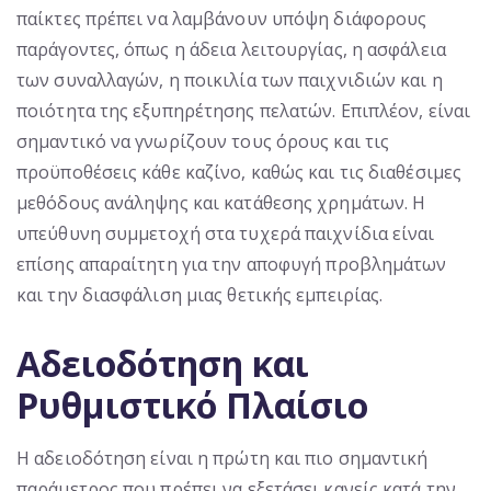
παίκτες πρέπει να λαμβάνουν υπόψη διάφορους
παράγοντες, όπως η άδεια λειτουργίας, η ασφάλεια
των συναλλαγών, η ποικιλία των παιχνιδιών και η
ποιότητα της εξυπηρέτησης πελατών. Επιπλέον, είναι
σημαντικό να γνωρίζουν τους όρους και τις
προϋποθέσεις κάθε καζίνο, καθώς και τις διαθέσιμες
μεθόδους ανάληψης και κατάθεσης χρημάτων. Η
υπεύθυνη συμμετοχή στα τυχερά παιχνίδια είναι
επίσης απαραίτητη για την αποφυγή προβλημάτων
και την διασφάλιση μιας θετικής εμπειρίας.
Αδειοδότηση και
Ρυθμιστικό Πλαίσιο
Η αδειοδότηση είναι η πρώτη και πιο σημαντική
παράμετρος που πρέπει να εξετάσει κανείς κατά την