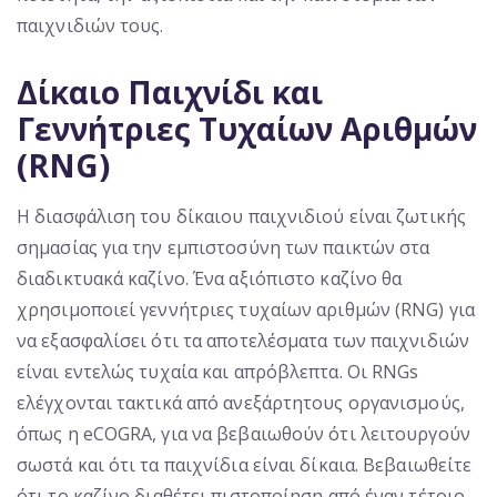
παιχνιδιών τους.
Δίκαιο Παιχνίδι και
Γεννήτριες Τυχαίων Αριθμών
(RNG)
Η διασφάλιση του δίκαιου παιχνιδιού είναι ζωτικής
σημασίας για την εμπιστοσύνη των παικτών στα
διαδικτυακά καζίνο. Ένα αξιόπιστο καζίνο θα
χρησιμοποιεί γεννήτριες τυχαίων αριθμών (RNG) για
να εξασφαλίσει ότι τα αποτελέσματα των παιχνιδιών
είναι εντελώς τυχαία και απρόβλεπτα. Οι RNGs
ελέγχονται τακτικά από ανεξάρτητους οργανισμούς,
όπως η eCOGRA, για να βεβαιωθούν ότι λειτουργούν
σωστά και ότι τα παιχνίδια είναι δίκαια. Βεβαιωθείτε
ότι το καζίνο διαθέτει πιστοποίηση από έναν τέτοιο