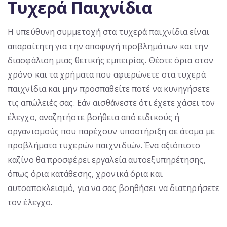
Τυχερά Παιχνίδια
Η υπεύθυνη συμμετοχή στα τυχερά παιχνίδια είναι
απαραίτητη για την αποφυγή προβλημάτων και την
διασφάλιση μιας θετικής εμπειρίας. Θέστε όρια στον
χρόνο και τα χρήματα που αφιερώνετε στα τυχερά
παιχνίδια και μην προσπαθείτε ποτέ να κυνηγήσετε
τις απώλειές σας. Εάν αισθάνεστε ότι έχετε χάσει τον
έλεγχο, αναζητήστε βοήθεια από ειδικούς ή
οργανισμούς που παρέχουν υποστήριξη σε άτομα με
προβλήματα τυχερών παιχνιδιών. Ένα αξιόπιστο
καζίνο θα προσφέρει εργαλεία αυτοεξυπηρέτησης,
όπως όρια κατάθεσης, χρονικά όρια και
αυτοαποκλεισμό, για να σας βοηθήσει να διατηρήσετε
τον έλεγχο.