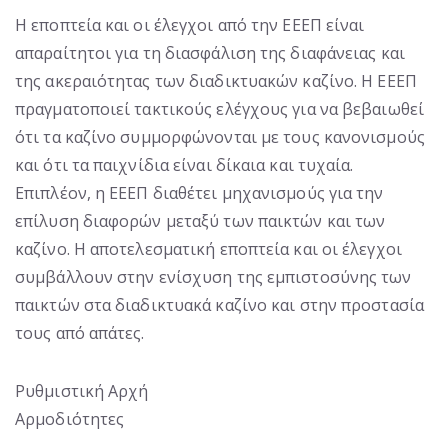
Η εποπτεία και οι έλεγχοι από την ΕΕΕΠ είναι
απαραίτητοι για τη διασφάλιση της διαφάνειας και
της ακεραιότητας των διαδικτυακών καζίνο. Η ΕΕΕΠ
πραγματοποιεί τακτικούς ελέγχους για να βεβαιωθεί
ότι τα καζίνο συμμορφώνονται με τους κανονισμούς
και ότι τα παιχνίδια είναι δίκαια και τυχαία.
Επιπλέον, η ΕΕΕΠ διαθέτει μηχανισμούς για την
επίλυση διαφορών μεταξύ των παικτών και των
καζίνο. Η αποτελεσματική εποπτεία και οι έλεγχοι
συμβάλλουν στην ενίσχυση της εμπιστοσύνης των
παικτών στα διαδικτυακά καζίνο και στην προστασία
τους από απάτες.
Ρυθμιστική Αρχή
Αρμοδιότητες