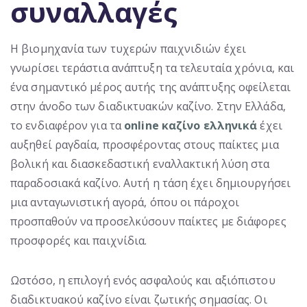
συναλλαγές
Η βιομηχανία των τυχερών παιχνιδιών έχει
γνωρίσει τεράστια ανάπτυξη τα τελευταία χρόνια, και
ένα σημαντικό μέρος αυτής της ανάπτυξης οφείλεται
στην άνοδο των διαδικτυακών καζίνο. Στην Ελλάδα,
το ενδιαφέρον για τα
online καζίνο ελληνικά
έχει
αυξηθεί ραγδαία, προσφέροντας στους παίκτες μια
βολική και διασκεδαστική εναλλακτική λύση στα
παραδοσιακά καζίνο. Αυτή η τάση έχει δημιουργήσει
μια ανταγωνιστική αγορά, όπου οι πάροχοι
προσπαθούν να προσελκύσουν παίκτες με διάφορες
προσφορές και παιχνίδια.
Ωστόσο, η επιλογή ενός ασφαλούς και αξιόπιστου
διαδικτυακού καζίνο είναι ζωτικής σημασίας. Οι