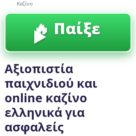
Καζίνο
🔥 Παίξε
▶️
Αξιοπιστία
παιχνιδιού και
online καζίνο
ελληνικά για
ασφαλείς