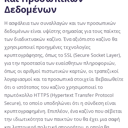
Δεδομένων
Η ασφάλεια των συναλλαγών και των προσωπικών
δεδομένων είναι υψίστης σημασίας για τους παίκτες
των διαδικτυακών καζίνο. Ένα αξιόπιστο καζίνο θα
χρησιμοποιεί προηγμένες τεχνολογίες
κρυπτογράφησης, όπως το SSL (Secure Socket Layer),
για την προστασία των ευαίσθητων πληροφοριών,
όπως οι αριθμοί πιστωτικών καρτών, οι τραπεζικοί
λογαριασμοί και τα προσωπικά στοιχεία. Βεβαιωθείτε
ότι ο ιστότοπος του καζίνο χρησιμοποιεί το
πρωτόκολλο HTTPS (Hypertext Transfer Protocol
Secure), το οποίο υποδηλώνει ότι η σύνδεση είναι
κρυπτογραφημένη. Επιπλέον, ένα καζίνο που σέβεται
την ιδιωτικότητα των παικτών του θα έχει μια σαφή
και λεπτομερή πολιτική απορρήτου, η οποία θα