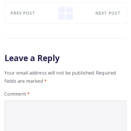
PREV POST
NEXT POST
Leave a Reply
Your email address will not be published.
Required
fields are marked
*
Comment
*