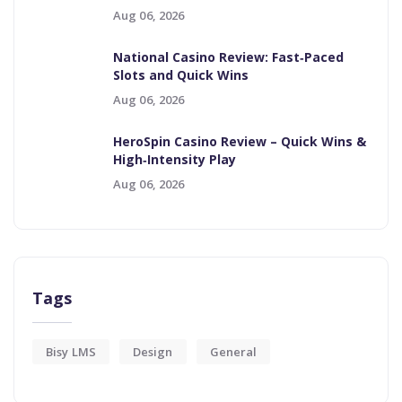
Aug 06, 2026
National Casino Review: Fast‑Paced
Slots and Quick Wins
Aug 06, 2026
HeroSpin Casino Review – Quick Wins &
High‑Intensity Play
Aug 06, 2026
Tags
Bisy LMS
Design
General