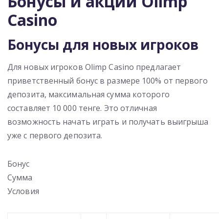
Бонусы и акции Olimp
Casino
Бонусы для новых игроков
Для новых игроков Olimp Casino предлагает
приветственный бонус в размере 100% от первого
депозита, максимальная сумма которого
составляет 10 000 тенге. Это отличная
возможность начать играть и получать выигрыша
уже с первого депозита.
Бонус
Сумма
Условия