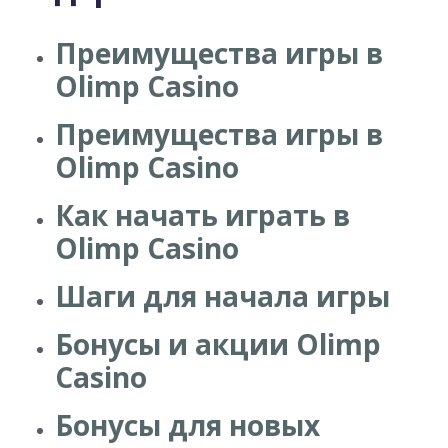
Преимущества игры в
Olimp Casino
Преимущества игры в
Olimp Casino
Как начать играть в
Olimp Casino
Шаги для начала игры
Бонусы и акции Olimp
Casino
Бонусы для новых