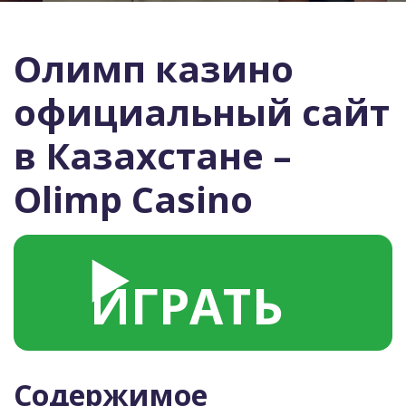
Олимп казино
официальный сайт
в Казахстане –
Olimp Casino
▶️
ИГРАТЬ
Содержимое