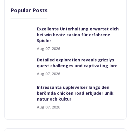
Popular Posts
Exzellente Unterhaltung erwartet dich
bei win beatz casino für erfahrene
Spieler
Aug 07, 2026
Detailed exploration reveals grizzlys
quest challenges and captivating lore
Aug 07, 2026
Intressanta upplevelser längs den
berömda chicken road erbjuder unik
natur och kultur
Aug 07, 2026