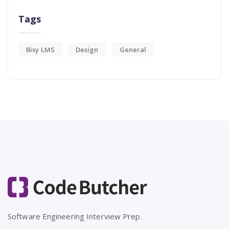
Tags
Bisy LMS
Design
General
Software Engineering Interview Prep.