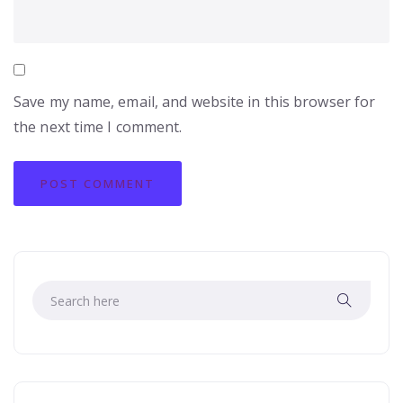
Save my name, email, and website in this browser for
the next time I comment.