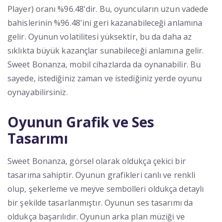
Player) oranı %96.48'dir. Bu, oyuncuların uzun vadede
bahislerinin %96.48'ini geri kazanabileceği anlamına
gelir. Oyunun volatilitesi yüksektir, bu da daha az
sıklıkta büyük kazançlar sunabileceği anlamına gelir.
Sweet Bonanza, mobil cihazlarda da oynanabilir. Bu
sayede, istediğiniz zaman ve istediğiniz yerde oyunu
oynayabilirsiniz.
Oyunun Grafik ve Ses
Tasarımı
Sweet Bonanza, görsel olarak oldukça çekici bir
tasarıma sahiptir. Oyunun grafikleri canlı ve renkli
olup, şekerleme ve meyve sembolleri oldukça detaylı
bir şekilde tasarlanmıştır. Oyunun ses tasarımı da
oldukça başarılıdır. Oyunun arka plan müziği ve