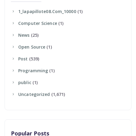
1_lapapillote08.com_10000
(1)
Computer Science
(1)
News
(25)
Open Source
(1)
Post
(539)
Programming
(1)
Public
(1)
Uncategorized
(1,671)
Popular Posts