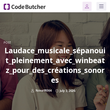
POST
Laudace_musicale_sépanoui
t_pleinement_avec_winbeat
z_pour_des_créations_sonor
es
Nova99364
July 3, 2026