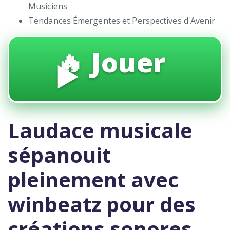
Musiciens
Tendances Émergentes et Perspectives d'Avenir
🔥 Jouer
▶️
Laudace musicale
sépanouit
pleinement avec
winbeatz pour des
créations sonores