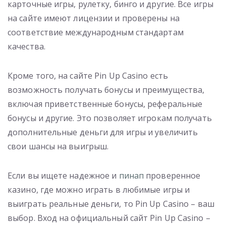
карточные игры, рулетку, бинго и другие. Все игры
на сайте имеют лицензии и проверены на
соответствие международным стандартам
качества.
Кроме того, на сайте Pin Up Casino есть
возможность получать бонусы и преимущества,
включая приветственные бонусы, реферальные
бонусы и другие. Это позволяет игрокам получать
дополнительные деньги для игры и увеличить
свои шансы на выигрыш.
Если вы ищете надежное и
пинап
проверенное
казино, где можно играть в любимые игры и
выиграть реальные деньги, то Pin Up Casino – ваш
выбор. Вход на официальный сайт Pin Up Casino –