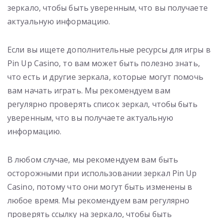
зеркало, чтобы быть уверенным, что вы получаете
актуальную информацию.
Если вы ищете дополнительные ресурсы для игры в
Pin Up Casino, то вам может быть полезно знать,
что есть и другие зеркала, которые могут помочь
вам начать играть. Мы рекомендуем вам
регулярно проверять список зеркал, чтобы быть
уверенным, что вы получаете актуальную
информацию.
В любом случае, мы рекомендуем вам быть
осторожными при использовании зеркал Pin Up
Casino, потому что они могут быть изменены в
любое время. Мы рекомендуем вам регулярно
проверять ссылку на зеркало, чтобы быть