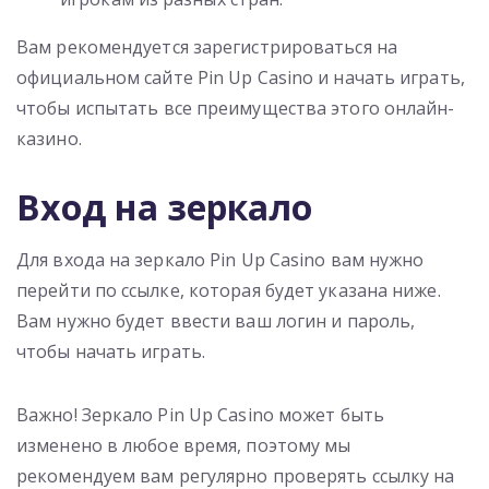
Вам рекомендуется зарегистрироваться на
официальном сайте Pin Up Casino и начать играть,
чтобы испытать все преимущества этого онлайн-
казино.
Вход на зеркало
Для входа на зеркало Pin Up Casino вам нужно
перейти по ссылке, которая будет указана ниже.
Вам нужно будет ввести ваш логин и пароль,
чтобы начать играть.
Важно! Зеркало Pin Up Casino может быть
изменено в любое время, поэтому мы
рекомендуем вам регулярно проверять ссылку на