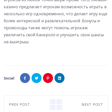
казино предлагает игрокам возможность играть в
несколько игр одновременно, что делает игру еще
более интересной и развлекательной. Бонусы и
промокоды также могут помочь игрокам
увеличить свой банкролл и улучшить свои шансы
на выигрыш.
Social:
PREV POST
NEXT POST