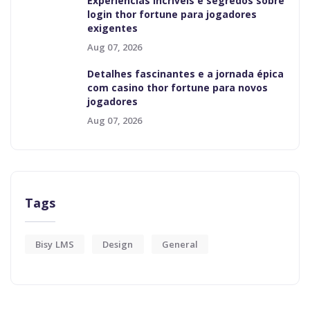
Experiências incríveis e segredos sobre
login thor fortune para jogadores
exigentes
Aug 07, 2026
Detalhes fascinantes e a jornada épica
com casino thor fortune para novos
jogadores
Aug 07, 2026
Tags
Bisy LMS
Design
General