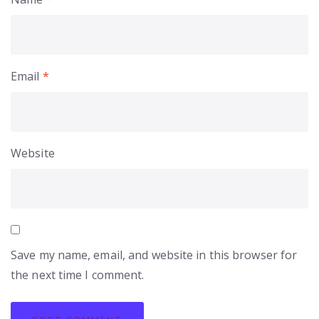
Email
*
Website
Save my name, email, and website in this browser for
the next time I comment.