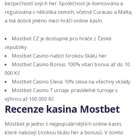
bezpečností svých her. Společnost je licencována a
regulována v několika zemích, včetně Curacao a Malta,
a má dobré jméno mezi hráči online kasín.
Mostbet CZ je dostupné pro hráče z České
republiky
Mostbet Casino nabízí širokou škálu her
Mostbet Casino Bonus: 100% vítací bonus až do 10
000 Kč
Mostbet Casino Sleva: 10% sleva na všechny vklady
Mostbet Casino Turnaje: pravidelné turnaje s
výhrou až 100 000 Kč
Recenze kasina Mostbet
Mostbet je jedno z nejpopulárnějších online kasín,
které nabízejí širokou škálu her a bonusů. V tomto