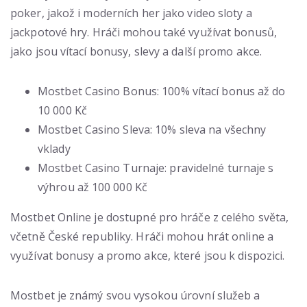
poker, jakož i moderních her jako video sloty a
jackpotové hry. Hráči mohou také využívat bonusů,
jako jsou vítací bonusy, slevy a další promo akce.
Mostbet Casino Bonus: 100% vítací bonus až do
10 000 Kč
Mostbet Casino Sleva: 10% sleva na všechny
vklady
Mostbet Casino Turnaje: pravidelné turnaje s
výhrou až 100 000 Kč
Mostbet Online je dostupné pro hráče z celého světa,
včetně České republiky. Hráči mohou hrát online a
využívat bonusy a promo akce, které jsou k dispozici.
Mostbet je známý svou vysokou úrovní služeb a