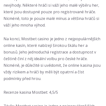
nevýhody. Některé hráči si váží jeho malé výběru her,
které jsou dostupné pouze pro registrované hráče.
Nicméně, toto je pouze malé mínus a většina hráčů si
váží jeho mnoha výhod.
Na konci, Mostbet casino je jedno z nejpopulárnějších
online kasín, které nabízejí širokou škálu her a
bonusů. Jeho jednoduchá registrace a dostupnost v
češtině činí z něj ideální volbu pro české hráče.
Nicméně, je důležité si uvědomit, že online kasina jsou
vždy rizikem a hráči by měli být opatrní a číst
podmínky před hrou.
Recenze kasina Mostbet: 4,5/5