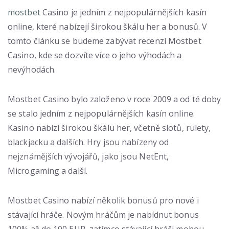
mostbet
Casino je jedním z nejpopulárnějších kasín
online, které nabízejí širokou škálu her a bonusů. V
tomto článku se budeme zabývat recenzí Mostbet
Casino, kde se dozvíte více o jeho výhodách a
nevýhodách.
Mostbet Casino bylo založeno v roce 2009 a od té doby
se stalo jedním z nejpopulárnějších kasín online.
Kasino nabízí širokou škálu her, včetně slotů, rulety,
blackjacku a dalších. Hry jsou nabízeny od
nejznámějších vývojářů, jako jsou NetEnt,
Microgaming a další.
Mostbet Casino nabízí několik bonusů pro nové i
stávající hráče. Novým hráčům je nabídnut bonus