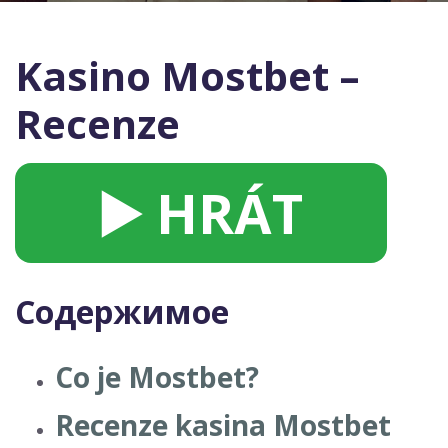
Kasino Mostbet –
Recenze
▶️ HRÁT
Содержимое
Co je Mostbet?
Recenze kasina Mostbet