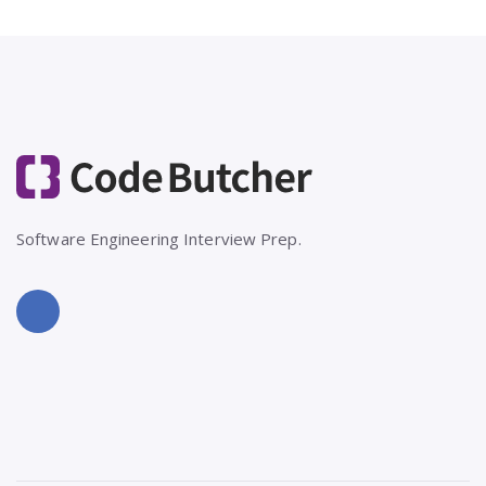
Software Engineering Interview Prep.