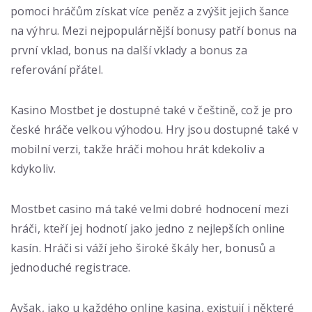
pomoci hráčům získat více peněz a zvýšit jejich šance
na výhru. Mezi nejpopulárnější bonusy patří bonus na
první vklad, bonus na další vklady a bonus za
referování přátel.
Kasino Mostbet je dostupné také v češtině, což je pro
české hráče velkou výhodou. Hry jsou dostupné také v
mobilní verzi, takže hráči mohou hrát kdekoliv a
kdykoliv.
Mostbet casino má také velmi dobré hodnocení mezi
hráči, kteří jej hodnotí jako jedno z nejlepších online
kasín. Hráči si váží jeho široké škály her, bonusů a
jednoduché registrace.
Avšak, jako u každého online kasina, existují i některé