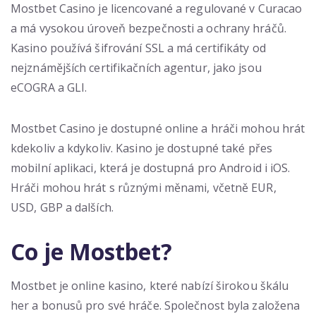
Mostbet Casino je licencované a regulované v Curacao
a má vysokou úroveň bezpečnosti a ochrany hráčů.
Kasino používá šifrování SSL a má certifikáty od
nejznámějších certifikačních agentur, jako jsou
eCOGRA a GLI.
Mostbet Casino je dostupné online a hráči mohou hrát
kdekoliv a kdykoliv. Kasino je dostupné také přes
mobilní aplikaci, která je dostupná pro Android i iOS.
Hráči mohou hrát s různými měnami, včetně EUR,
USD, GBP a dalších.
Co je Mostbet?
Mostbet je online kasino, které nabízí širokou škálu
her a bonusů pro své hráče. Společnost byla založena