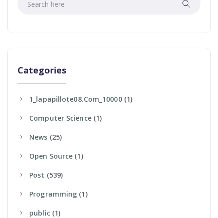
Categories
1_lapapillote08.com_10000
(1)
Computer Science
(1)
News
(25)
Open Source
(1)
Post
(539)
Programming
(1)
Public
(1)