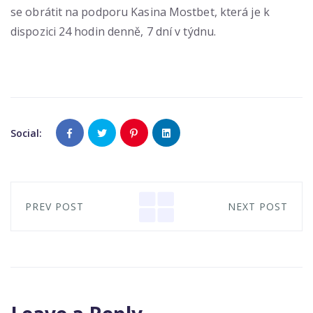
se obrátit na podporu Kasina Mostbet, která je k
dispozici 24 hodin denně, 7 dní v týdnu.
Social:
PREV POST
NEXT POST