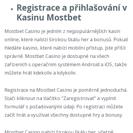
Registrace a přihlašování v
Kasinu Mostbet
Mostbet Casino je jedním z nejpopulárnějších kasín
online, které nabízí širokou škálu her a bonusů. Pokud
hledáte kasino, které nabízí mobilní přístup, jste přišli
správně. Mostbet Casino je dostupné na všech
zařízeních s operačním systémem Android a iOS, takže
můžete hrát kdekoliv a kdykoliv.
Registrace na Mostbet Casino je poměrně jednoduchá.
Stačí kliknout na tlačítko “Zaregistrovat” a vyplnit
formulář s požadovanými údaji. Po registraci můžete
začít hrát a využívat všechny dostupné hry a bonusy.
Mostbet Casino nabízí širokou škálu her, včetně