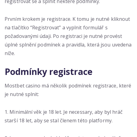
registrovat se a splnit některé podmínky.
Prvním krokem je registrace. K tomu je nutné kliknout
na tlačítko “Registrovat” a vyplnit formulář s
požadovanými údaji. Po registraci je nutné provést
úplné splnění podmínek a pravidla, která jsou uvedena
níže.
Podmínky registrace
Mostbet casino má několik podmínek registrace, které
je nutné splnit:
1. Minimální věk je 18 let. Je necessary, aby byl hráč
starší 18 let, aby se stal členem této platformy.