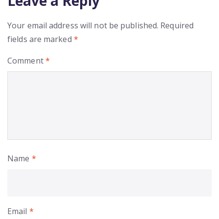
Leave a Reply
Your email address will not be published.
Required
fields are marked
*
Comment
*
Name
*
Email
*