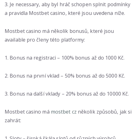
3. Je necessary, aby byl hráč schopen splnit podmínky
a pravidla Mostbet casino, které jsou uvedena níže.
Mostbet casino má několik bonusů, které jsou
available pro členy této platformy:
1. Bonus na registraci – 100% bonus až do 1000 Kč.
2. Bonus na první vklad – 50% bonus až do 5000 Kč.
3. Bonus na další vklady – 20% bonus až do 10000 Kč.
Mostbet casino má
mostbet cz
několik způsobů, jak si
zahrát:
1. Sloty – široká škála slotů od různých výrobců.