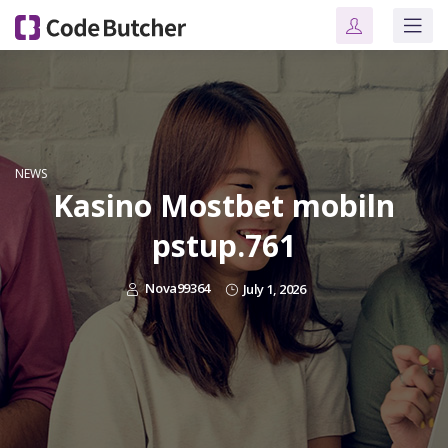
NEWS
Kasino Mostbet mobiln
pstup.761
Nova99364
July 1, 2026