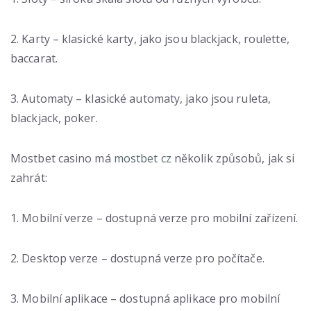
2. Karty – klasické karty, jako jsou blackjack, roulette,
baccarat.
3. Automaty – klasické automaty, jako jsou ruleta,
blackjack, poker.
Mostbet casino má
mostbet cz
několik způsobů, jak si
zahrát:
1. Mobilní verze – dostupná verze pro mobilní zařízení.
2. Desktop verze – dostupná verze pro počítače.
3. Mobilní aplikace – dostupná aplikace pro mobilní