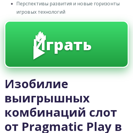
Перспективы развития и новые горизонты
игровых технологий
🔥
Играть
▶️
Изобилие
выигрышных
комбинаций слот
от Pragmatic Play в