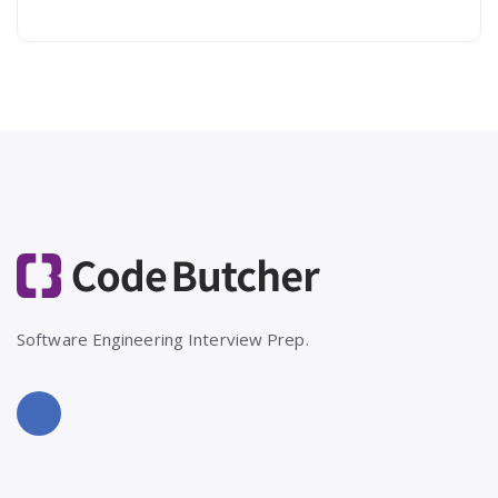
Software Engineering Interview Prep.