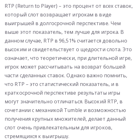
RTP (Return to Player) – это процент от всех ставок,
который слот возвращает игрокам в виде
выигрышей в долгосрочной перспективе. Чем
выше этот показатель, тем лучше для игрока. В
данном случае, RTP в 96,51% считается довольно
высоким и свидетельствует о щедрости слота. Это
означает, что теоретически, при длительной игре,
игрок может рассчитывать на возврат большей
части сделанных ставок. Однако важно помнить,
что RTP – это статистический показатель, и в
краткосрочной перспективе результаты игры
могут значительно отличаться. Высокий RTP, в
сочетании с механикой Tumble и возможностью
получения крупных множителей, делает данный
слот очень привлекательным для игроков,
стремящихся к выигрышу.