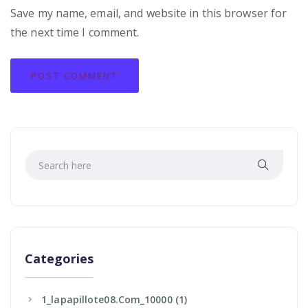
Save my name, email, and website in this browser for
the next time I comment.
Categories
1_lapapillote08.com_10000
(1)