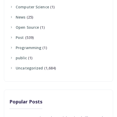
Computer Science
(1)
News
(25)
Open Source
(1)
Post
(539)
Programming
(1)
Public
(1)
Uncategorized
(1,684)
Popular Posts