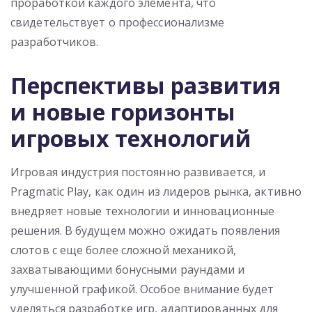
проработкой каждого элемента, что
свидетельствует о профессионализме
разработчиков.
Перспективы развития
и новые горизонты
игровых технологий
Игровая индустрия постоянно развивается, и
Pragmatic Play, как один из лидеров рынка, активно
внедряет новые технологии и инновационные
решения. В будущем можно ожидать появления
слотов с еще более сложной механикой,
захватывающими бонусными раундами и
улучшенной графикой. Особое внимание будет
уделяться разработке игр, адаптированных для