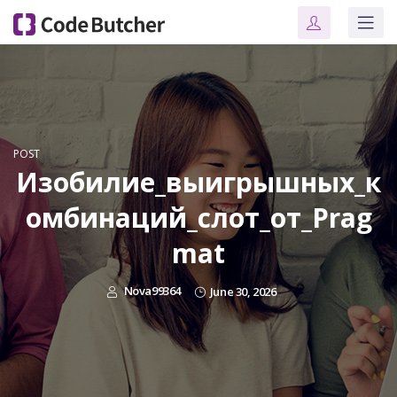
POST
Изобилие_выигрышных_к
омбинаций_слот_от_Prag
mat
Nova99364
June 30, 2026