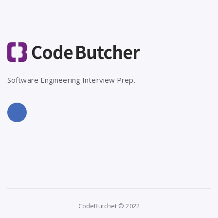
Software Engineering Interview Prep.
CodeButchet © 2022