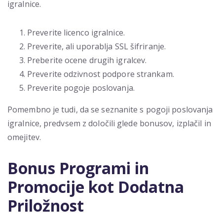
igralnice.
Preverite licenco igralnice.
Preverite, ali uporablja SSL šifriranje.
Preberite ocene drugih igralcev.
Preverite odzivnost podpore strankam.
Preverite pogoje poslovanja.
Pomembno je tudi, da se seznanite s pogoji poslovanja
igralnice, predvsem z določili glede bonusov, izplačil in
omejitev.
Bonus Programi in
Promocije kot Dodatna
Priložnost