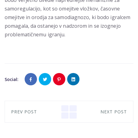
bodo verjetno uvedle naprednejše mehanizme za
samoregulacijo, kot so omejitve vložkov, časovne
omejitve in orodja za samodiagnozo, ki bodo igralcem
pomagala, da ostanejo v nadzorom in se izognejo
problematičnemu igranju.
Social:
PREV POST
NEXT POST