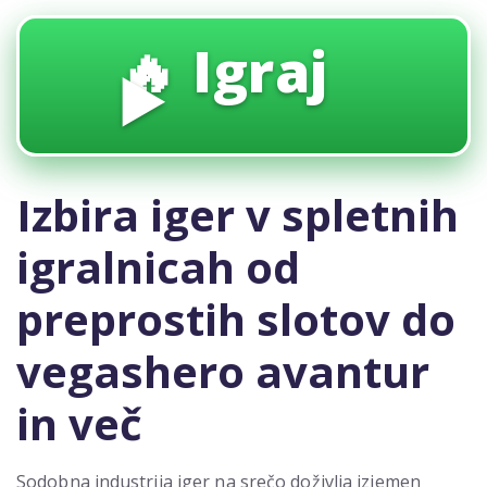
🔥 Igraj
▶️
Izbira iger v spletnih
igralnicah od
preprostih slotov do
vegashero avantur
in več
Sodobna industrija iger na srečo doživlja izjemen