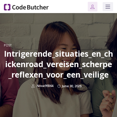
POST
Intrigerende_situaties_en_ch
ickenroad_vereisen_scherpe
_reflexen_voor_een_veilige
Nova99364
June 30, 2026