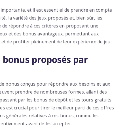
 importante, et il est essentiel de prendre en compte
lité, la variété des jeux proposés et, bien sûr, les
e de répondre à ces critères en proposant une
 jeux et des bonus avantageux, permettant aux
et de profiter pleinement de leur expérience de jeu.
e bonus proposés par
de bonus conçus pour répondre aux besoins et aux
peuvent prendre de nombreuses formes, allant des
assant par les bonus de dépôt et les tours gratuits.
 est crucial pour tirer le meilleur parti de ces offres
ons générales relatives à ces bonus, comme les
tentivement avant de les accepter.