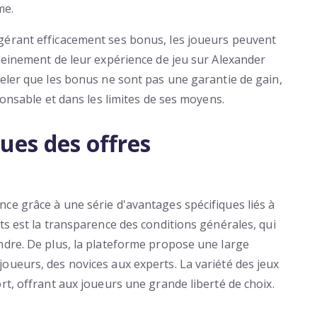
me.
gérant efficacement ses bonus, les joueurs peuvent
leinement de leur expérience de jeu sur Alexander
eler que les bonus ne sont pas une garantie de gain,
ponsable et dans les limites de ses moyens.
ues des offres
ce grâce à une série d'avantages spécifiques liés à
ts est la transparence des conditions générales, qui
ndre. De plus, la plateforme propose une large
oueurs, des novices aux experts. La variété des jeux
rt, offrant aux joueurs une grande liberté de choix.