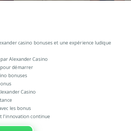
lexander casino bonuses et une expérience ludique
 par Alexander Casino
 pour démarrer
asino bonuses
 bonus
Alexander Casino
stance
avec les bonus
t l'innovation continue